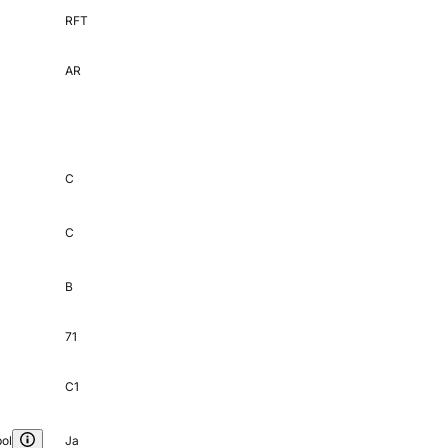
RFT
AR
C
C
B
71
C1
ol
Ja