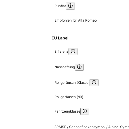
Runflat
Empfohlen für Alfa Romeo
EU Label
Effizienz
Nasshaftung
Rollgeräusch (Klasse)
Rollgeräusch (dB)
Fahrzeugklasse
3PMSF / Schneeflockensymbol / Alpine-Symb