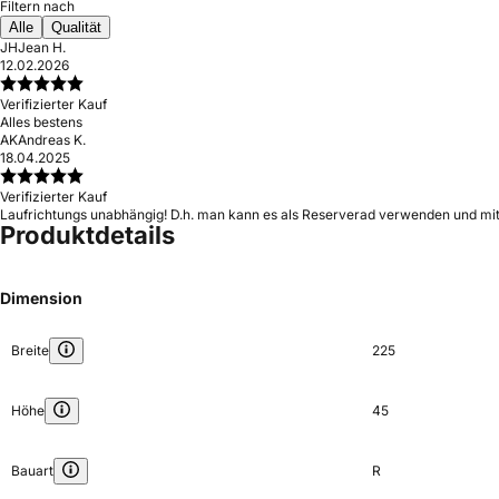
Filtern nach
Alle
Qualität
JH
Jean H.
12.02.2026
Verifizierter Kauf
Alles bestens
AK
Andreas K.
18.04.2025
Verifizierter Kauf
Laufrichtungs unabhängig! D.h. man kann es als Reserverad verwenden und mit
Produktdetails
Dimension
Breite
225
Höhe
45
Bauart
R