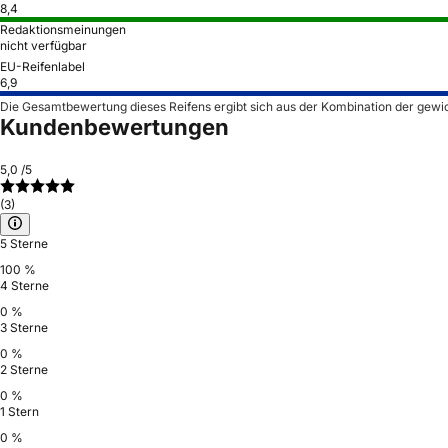
8,4
Redaktionsmeinungen
nicht verfügbar
EU-Reifenlabel
6,9
Die Gesamtbewertung dieses Reifens ergibt sich aus der Kombination der gewi
Kundenbewertungen
5,0
/5
(3)
5 Sterne
100 %
4 Sterne
0 %
3 Sterne
0 %
2 Sterne
0 %
1 Stern
0 %