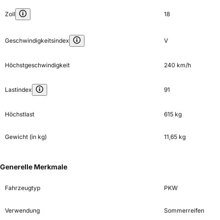
Zoll
18
Geschwindigkeitsindex
V
Höchstgeschwindigkeit
240 km/h
Lastindex
91
Höchstlast
615 kg
Gewicht (in kg)
11,65 kg
Generelle Merkmale
Fahrzeugtyp
PKW
Verwendung
Sommerreifen