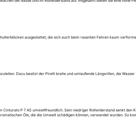
ächen bei Nässe und im Rollwiderstand auf. Insgesamt bieten sie eine hohe Per
ifen Schulterblöcken ausgestattet, die sich auch beim rasanten Fahren kaum verf
abzuleiten. Dazu besitzt der Pirelli breite und umlaufende Längsrillen, die Was
m Cinturato P 7 AS umweltfreundlich. Sein niedriger Rollwiderstand senkt den 
ne aromatischen Öle, die die Umwelt schädigen können, verwendet wurden. So k