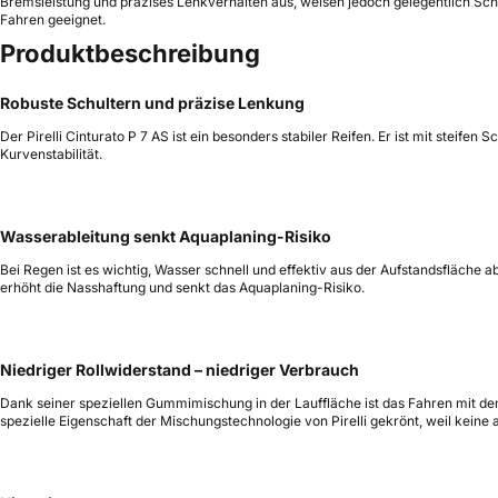
Bremsleistung und präzises Lenkverhalten aus, weisen jedoch gelegentlich Schw
Fahren geeignet.
Produktbeschreibung
Robuste Schultern und präzise Lenkung
Der Pirelli Cinturato P 7 AS ist ein besonders stabiler Reifen. Er ist mit ste
Kurvenstabilität.
Wasserableitung senkt Aquaplaning-Risiko
Bei Regen ist es wichtig, Wasser schnell und effektiv aus der Aufstandsfläche 
erhöht die Nasshaftung und senkt das Aquaplaning-Risiko.
Niedriger Rollwiderstand – niedriger Verbrauch
Dank seiner speziellen Gummimischung in der Lauffläche ist das Fahren mit de
spezielle Eigenschaft der Mischungstechnologie von Pirelli gekrönt, weil kei