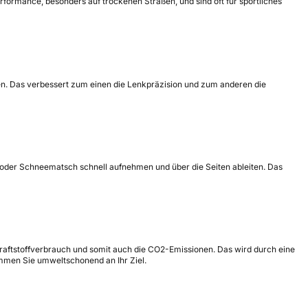
formance, besonders auf trockenen Straßen, und sind oft für sportliches
ormen. Das verbessert zum einen die Lenkpräzision und zum anderen die
ser oder Schneematsch schnell aufnehmen und über die Seiten ableiten. Das
Kraftstoffverbrauch und somit auch die CO2-Emissionen. Das wird durch eine
ommen Sie umweltschonend an Ihr Ziel.