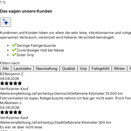
1 %
Das sagen unsere Kunden
Kundinnen und Kunden loben vor allem die sehr leise, vibrationsarme und ruhig
sparsamen Verbrauch, vereinzelt wird höherer Verschleiß bemängelt.
Geringe Fahrgeräusche
Zuverlässiger Halt bei Nässe
Guter Grip
Filtern nach
Alle
Lautstärke
Nasshaftung
Qualität
Grip
Fahrgefühl
Winter
BZ
Benjamin Z.
06.08.2026
Verifizierter Kauf
Weiterempfehlung:
Ja
Fahrtentyp:
Gemischt
Gefahrene Kilometer:
15.000 km
Fahrverhalten ist super, Rollgeräusche nehme ich fast gar nicht wahr. (Ford Ton
MJ
Mohsen J.
04.08.2026
Verifizierter Kauf
Weiterempfehlung:
Ja
Fahrtentyp:
Stadt
Gefahrene Kilometer:
300 km
Es war ok aber nicht leise