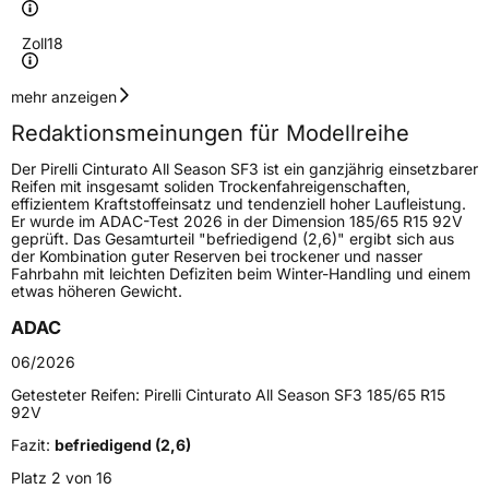
Zoll
18
Geschwindigkeitsindex
W
mehr anzeigen
Redaktionsmeinungen für Modellreihe
Höchstgeschwindigkeit
270 km/h
Der Pirelli Cinturato All Season SF3 ist ein ganzjährig einsetzbarer
Lastindex
99
Reifen mit insgesamt soliden Trockenfahreigenschaften,
effizientem Kraftstoffeinsatz und tendenziell hoher Laufleistung.
Er wurde im ADAC-Test 2026 in der Dimension 185/65 R15 92V
Höchstlast
775 kg
geprüft. Das Gesamturteil "befriedigend (2,6)" ergibt sich aus
der Kombination guter Reserven bei trockener und nasser
Gewicht (in kg)
9,517 kg
Fahrbahn mit leichten Defiziten beim Winter-Handling und einem
etwas höheren Gewicht.
Generelle Merkmale
ADAC
Fahrzeugtyp
PKW
06/2026
Verwendung
Ganzjahresreifen
Getesteter Reifen:
Pirelli Cinturato All Season SF3 185/65 R15
92V
Modellname
Cinturato All Season SF3
Fazit:
befriedigend (2,6)
Fahrzeugart
PKW & SUV
Platz 2 von 16