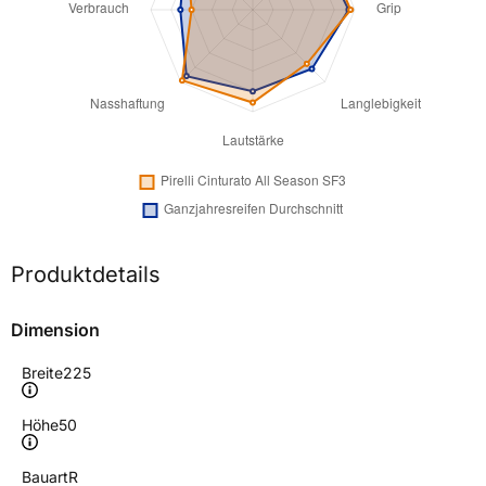
Produktdetails
Dimension
Breite
225
Höhe
50
Bauart
R