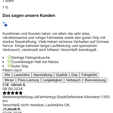
1 Stern
1 %
Das sagen unsere Kunden
Kundinnen und Kunden loben vor allem die sehr leise,
vibrationsarme und ruhige Fahrweise sowie den guten Grip mit
starker Nasshaftung. Viele heben sicheres Verhalten auf Schnee
hervor. Einige betonen lange Laufleistung und sparsamen
Verbrauch, vereinzelt wird höherer Verschleiß bemängelt.
Geringe Fahrgeräusche
Zuverlässiger Halt bei Nässe
Guter Grip
Filtern nach
Alle
Lautstärke
Nasshaftung
Qualität
Grip
Fahrgefühl
Winter
Preis-Leistung
Langlebigkeit
Verbrauch
Bremsleistung
ES
E -Ulrich S.
08.08.2026
Weiterempfehlung:
Ja
Fahrtentyp:
Stadt
Gefahrene Kilometer:
1.500
km
Verschleiß nicht messbar, Lautstärke OK.
JK
Jacek K.
07.08.2026