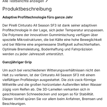
Alle Testberichte anzeigen
Produktbeschreibung
Rollgeräusch (dB)
71
Fahrzeugklasse
C1
Adaptive Profiltechnologie fürs ganze Jahr
Der Pirelli Cinturato All Season SF3 ist dank seiner adaptiven
3PMSF / Schneeflockensymbol / Alpine-Symbol
Ja
Profiltechnologie in der Lage, sich jeder Temperatur anzupassen.
Die Polymere der innovativen Gummimischung verfügen über
EPREL ID
1951316
spezielle Mikrostrukturen, die bei Kälte eine hohe Beweglichkeit
und bei Wärme eine angemessene Steifigkeit aufrechterhalten.
Allgemeine Produktsicherheit (GPSR)
Optimale Bremsleistung, Bodenhaftung und Fahrpräzision
werden zu jeder Jahreszeit unterstützt.
Herstellerkontakt
PIRELLI TYRE SPA, Viale Piero e Alberto
Pirelli 25 20126 Milano Italien,
Ganzjähriger Grip
www.pirelli.com,
consumer.support@pirelli.com
Um auch bei verschiedenen Witterungsverhältnissen nicht den
Halt zu verlieren, ist der Cinturato All Season SF3 mit einem
vielfältigen Profildesign ausgestattet. Die zick-zack-förmige
Mittelrille und die großen horizontalen Außenrillen leiten Wasser
zügig vom Reifen ab. Die 3D-Lamellen verkanten sich in
geschlossenen Schneedecken und sorgen so für Stabilität.
Diesen Vorteil spüren Sie vor allem beim Anfahren, Bremsen und
Beschleunigen.