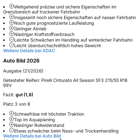
Weitgehend präzise und sichere Eigenschaften im
Weitere Eigenschaften
Grenzbereich auf trockener Fahrbahn
Insgesamt noch sichere Eigenschaften auf nasser Fahrbahn
Schlauchtyp
TL
Noch gute prognostizierte Laufleistung
Geringer Abrieb
Niedriger Kraftstoffverbrauch
Zustand
Neureifen
Leichte Schwächen im Handling auf winterlicher Fahrbahn
Leicht überdurchschnittlich hohes Gewicht
Weitere Details bei ADAC
M+S
Ja
Verstärkt
XL
Auto Bild 2026
Ausgabe (21/2026)
Felgenschutz
FP
Getesteter Reifen:
Pirelli Cinturato All Season SF3 215/55 R18
99V
EU Label
Fazit:
gut (1,6)
Platz 3 von 8
Effizienz
B
Schneefräse mit höchster Traktion
Top im Aquaplaning
Nasshaftung
A
Niedriger Rollwiderstand
Etwas schwächer beim Nass- und Trockenhandling
Weitere Details bei Auto Bild
Rollgeräusch (Klasse)
B