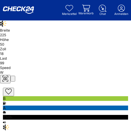
Warenkorb
Merkzettel
Chat
Anmelden
Breite
225
Höhe
50
Zoll
18
Last
99
Speed
W
B
A
71db