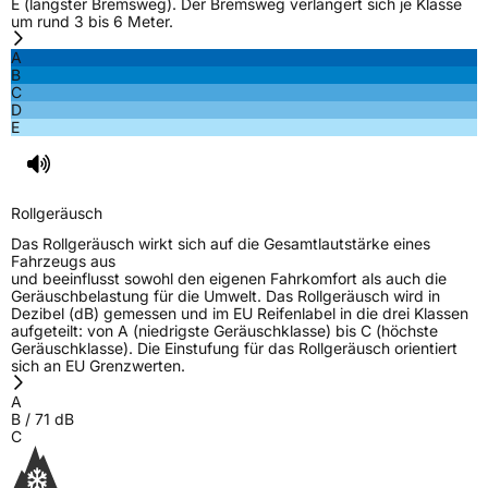
E (längster Bremsweg). Der Bremsweg verlängert sich je Klasse
um rund 3 bis 6 Meter.
A
B
C
D
E
Rollgeräusch
Das Rollgeräusch wirkt sich auf die Gesamtlautstärke eines
Fahrzeugs aus
und beeinflusst sowohl den eigenen Fahrkomfort als auch die
Geräuschbelastung für die Umwelt. Das Rollgeräusch wird in
Dezibel (dB) gemessen und im EU Reifenlabel in die drei Klassen
aufgeteilt: von A (niedrigste Geräuschklasse) bis C (höchste
Geräuschklasse). Die Einstufung für das Rollgeräusch orientiert
sich an EU Grenzwerten.
A
B
/
71
dB
C