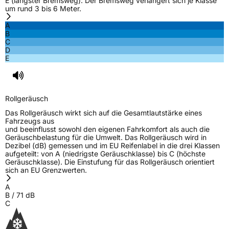
E (längster Bremsweg). Der Bremsweg verlängert sich je Klasse
um rund 3 bis 6 Meter.
A
B
C
D
E
Rollgeräusch
Das Rollgeräusch wirkt sich auf die Gesamtlautstärke eines
Fahrzeugs aus
und beeinflusst sowohl den eigenen Fahrkomfort als auch die
Geräuschbelastung für die Umwelt. Das Rollgeräusch wird in
Dezibel (dB) gemessen und im EU Reifenlabel in die drei Klassen
aufgeteilt: von A (niedrigste Geräuschklasse) bis C (höchste
Geräuschklasse). Die Einstufung für das Rollgeräusch orientiert
sich an EU Grenzwerten.
A
B
/
71
dB
C