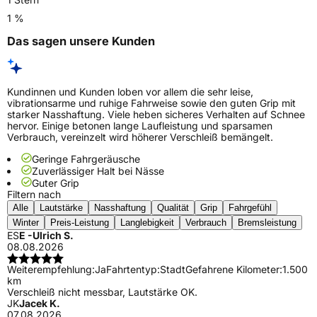
1 %
Das sagen unsere Kunden
Kundinnen und Kunden loben vor allem die sehr leise,
vibrationsarme und ruhige Fahrweise sowie den guten Grip mit
starker Nasshaftung. Viele heben sicheres Verhalten auf Schnee
hervor. Einige betonen lange Laufleistung und sparsamen
Verbrauch, vereinzelt wird höherer Verschleiß bemängelt.
Geringe Fahrgeräusche
Zuverlässiger Halt bei Nässe
Guter Grip
Filtern nach
Alle
Lautstärke
Nasshaftung
Qualität
Grip
Fahrgefühl
Winter
Preis-Leistung
Langlebigkeit
Verbrauch
Bremsleistung
ES
E -Ulrich S.
08.08.2026
Weiterempfehlung:
Ja
Fahrtentyp:
Stadt
Gefahrene Kilometer:
1.500
km
Verschleiß nicht messbar, Lautstärke OK.
JK
Jacek K.
07.08.2026