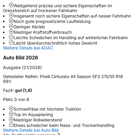
Weitgehend präzise und sichere Eigenschaften im
Weitere Eigenschaften
Grenzbereich auf trockener Fahrbahn
Insgesamt noch sichere Eigenschaften auf nasser Fahrbahn
Schlauchtyp
TL
Noch gute prognostizierte Laufleistung
Geringer Abrieb
Niedriger Kraftstoffverbrauch
Zustand
Neureifen
Leichte Schwächen im Handling auf winterlicher Fahrbahn
Leicht überdurchschnittlich hohes Gewicht
Weitere Details bei ADAC
M+S
Ja
Verstärkt
XL
Auto Bild 2026
Ausgabe (21/2026)
Felgenschutz
FP
Getesteter Reifen:
Pirelli Cinturato All Season SF3 215/55 R18
99V
EU Label
Fazit:
gut (1,6)
Platz 3 von 8
Effizienz
B
Schneefräse mit höchster Traktion
Top im Aquaplaning
Nasshaftung
A
Niedriger Rollwiderstand
Etwas schwächer beim Nass- und Trockenhandling
Weitere Details bei Auto Bild
Rollgeräusch (Klasse)
B