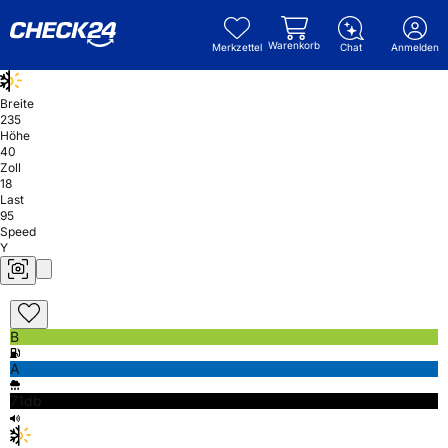
Warenkorb
Merkzettel
Chat
Anmelden
Breite
235
Höhe
40
Zoll
18
Last
95
Speed
Y
B
A
71db