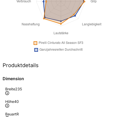
Produktdetails
Dimension
Breite
235
Höhe
40
Bauart
R