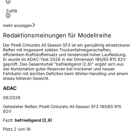
Zoll
18
Geschwindigkeitsindex
Y
mehr anzeigen
Redaktionsmeinungen für Modellreihe
Höchstgeschwindigkeit
300 km/h
Der Pirelli Cinturato All Season SF3 ist ein ganzjährig einsetzbarer
Lastindex
95
Reifen mit insgesamt soliden Trockenfahreigenschaften,
effizientem Kraftstoffeinsatz und tendenziell hoher Laufleistung.
Er wurde im ADAC-Test 2026 in der Dimension 185/65 R15 92V
Höchstlast
690 kg
geprüft. Das Gesamturteil "befriedigend (2,6)" ergibt sich aus
der Kombination guter Reserven bei trockener und nasser
Gewicht (in kg)
8,957 kg
Fahrbahn mit leichten Defiziten beim Winter-Handling und einem
etwas höheren Gewicht.
Generelle Merkmale
ADAC
Fahrzeugtyp
PKW
06/2026
Verwendung
Ganzjahresreifen
Getesteter Reifen:
Pirelli Cinturato All Season SF3 185/65 R15
92V
Modellname
Cinturato All Season SF3
Fazit:
befriedigend (2,6)
Fahrzeugart
PKW & SUV
Platz 2 von 16