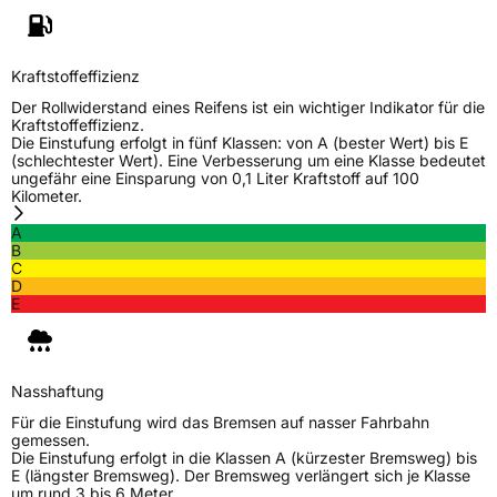
Weitere Eigenschaften
Schlauchtyp
TL
Kraftstoffeffizienz
Der Rollwiderstand eines Reifens ist ein wichtiger Indikator für die
Zustand
Neureifen
Kraftstoffeffizienz.
Die Einstufung erfolgt in fünf Klassen: von A (bester Wert) bis E
(schlechtester Wert). Eine Verbesserung um eine Klasse bedeutet
M+S
Ja
ungefähr eine Einsparung von 0,1 Liter Kraftstoff auf 100
Kilometer.
Verstärkt
XL
A
B
C
EU Label
D
E
Effizienz
C
Nasshaftung
B
Nasshaftung
Für die Einstufung wird das Bremsen auf nasser Fahrbahn
Rollgeräusch (Klasse)
B
gemessen.
Die Einstufung erfolgt in die Klassen A (kürzester Bremsweg) bis
E (längster Bremsweg). Der Bremsweg verlängert sich je Klasse
Rollgeräusch (dB)
72
um rund 3 bis 6 Meter.