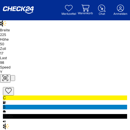
Warenkorb
Merkzettel
Chat
Anmelden
Breite
225
Höhe
50
Zoll
17
Last
98
Speed
Y
C
B
72db