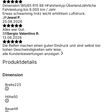
Dimension:
185/65 R15 88 H
Fahrtentyp:
Überland
Jährliche
Fahrleistung:
bis 9.000 km / Jahr
Erwas schwammig trotz leicht erhöhtem Luftdruck.
JP
Jewel P.
25.06.2026
Alles war Gut.
SR
Sergio Valentino R.
13.06.2026
Die Reifen machen einen guten Eindruck und sind selbst bei
hohen Geschwindigkeiten sehr leise.
alle Kundenbewertungen anzeigen
Produktdetails
Dimension
Breite
225
Höhe
50
Bauart
R