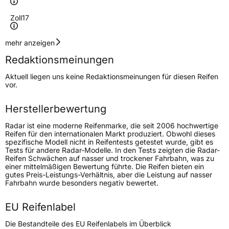
Zoll
17
Geschwindigkeitsindex
Y
mehr anzeigen
Redaktionsmeinungen
Höchstgeschwindigkeit
300 km/h
Aktuell liegen uns keine Redaktionsmeinungen für diesen Reifen
Lastindex
98
vor.
Höchstlast
750 kg
Herstellerbewertung
Gewicht (in kg)
10,70 kg
Radar ist eine moderne Reifenmarke, die seit 2006 hochwertige
Reifen für den internationalen Markt produziert. Obwohl dieses
spezifische Modell nicht in Reifentests getestet wurde, gibt es
Generelle Merkmale
Tests für andere Radar-Modelle. In den Tests zeigten die Radar-
Reifen Schwächen auf nasser und trockener Fahrbahn, was zu
Fahrzeugtyp
PKW
einer mittelmäßigen Bewertung führte. Die Reifen bieten ein
gutes Preis-Leistungs-Verhältnis, aber die Leistung auf nasser
Verwendung
Ganzjahresreifen
Fahrbahn wurde besonders negativ bewertet.
Modellname
Dimax AllSeason
EU Reifenlabel
Fahrzeugart
PKW & SUV
Die Bestandteile des EU Reifenlabels im Überblick