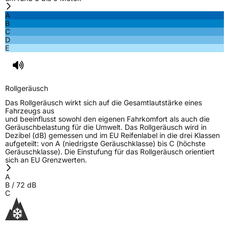
Fahrzeugklasse
C1
A
B
3PMSF / Schneeflockensymbol / Alpine-Symbol
Ja
C
D
E
EPREL ID
2246498
Allgemeine Produktsicherheit (GPSR)
Rollgeräusch
Herstellerkontakt
Black Donuts Oy, 4 SHENTON WAY #08-02
Das Rollgeräusch wirkt sich auf die Gesamtlautstärke eines
SGX CENTRE 2 SINGAPORE 068807,
Fahrzeugs aus
veneeshpillai@omni-united.com
und beeinflusst sowohl den eigenen Fahrkomfort als auch die
Geräuschbelastung für die Umwelt. Das Rollgeräusch wird in
Verantwortliche
Veneesh Pillai, 4 SHENTON WAY #08-02 SGX
Dezibel (dB) gemessen und im EU Reifenlabel in die drei Klassen
in der EU
CENTRE 2 SINGAPORE 068807,
aufgeteilt: von A (niedrigste Geräuschklasse) bis C (höchste
veneeshpillai@omni-united.com,
Geräuschklasse). Die Einstufung für das Rollgeräusch orientiert
+6584688270
sich an EU Grenzwerten.
A
B
/
72
dB
C