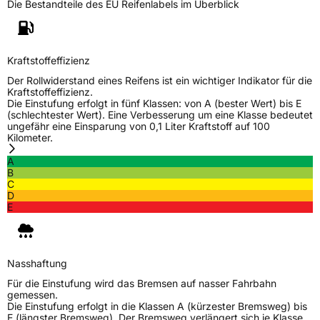
Die Bestandteile des EU Reifenlabels im Überblick
Weitere Eigenschaften
Schlauchtyp
TL
Kraftstoffeffizienz
Der Rollwiderstand eines Reifens ist ein wichtiger Indikator für die
Zustand
Neureifen
Kraftstoffeffizienz.
Die Einstufung erfolgt in fünf Klassen: von A (bester Wert) bis E
(schlechtester Wert). Eine Verbesserung um eine Klasse bedeutet
M+S
Ja
ungefähr eine Einsparung von 0,1 Liter Kraftstoff auf 100
Kilometer.
Verstärkt
XL
A
B
C
EU Label
D
E
Effizienz
C
Nasshaftung
B
Nasshaftung
Für die Einstufung wird das Bremsen auf nasser Fahrbahn
Rollgeräusch (Klasse)
B
gemessen.
Die Einstufung erfolgt in die Klassen A (kürzester Bremsweg) bis
E (längster Bremsweg). Der Bremsweg verlängert sich je Klasse
Rollgeräusch (dB)
72