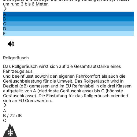
um rund 3 bis 6 Meter.
Fahrzeugklasse
C1
A
B
3PMSF / Schneeflockensymbol / Alpine-Symbol
Ja
C
D
E
EPREL ID
2246522
Allgemeine Produktsicherheit (GPSR)
Rollgeräusch
Herstellerkontakt
Black Donuts Oy, 4 SHENTON WAY #08-02
Das Rollgeräusch wirkt sich auf die Gesamtlautstärke eines
SGX CENTRE 2 SINGAPORE 068807,
Fahrzeugs aus
veneeshpillai@omni-united.com
und beeinflusst sowohl den eigenen Fahrkomfort als auch die
Geräuschbelastung für die Umwelt. Das Rollgeräusch wird in
Verantwortliche
Veneesh Pillai, 4 SHENTON WAY #08-02 SGX
Dezibel (dB) gemessen und im EU Reifenlabel in die drei Klassen
in der EU
CENTRE 2 SINGAPORE 068807,
aufgeteilt: von A (niedrigste Geräuschklasse) bis C (höchste
veneeshpillai@omni-united.com,
Geräuschklasse). Die Einstufung für das Rollgeräusch orientiert
+6584688270
sich an EU Grenzwerten.
A
B
/
72
dB
C