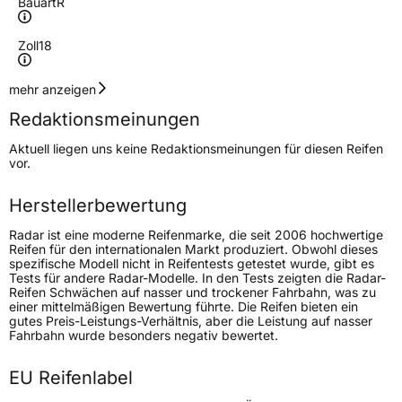
Bauart
R
Zoll
18
Geschwindigkeitsindex
W
mehr anzeigen
Redaktionsmeinungen
Höchstgeschwindigkeit
270 km/h
Aktuell liegen uns keine Redaktionsmeinungen für diesen Reifen
Lastindex
101
vor.
Höchstlast
825 kg
Herstellerbewertung
Gewicht (in kg)
12,10 kg
Radar ist eine moderne Reifenmarke, die seit 2006 hochwertige
Reifen für den internationalen Markt produziert. Obwohl dieses
spezifische Modell nicht in Reifentests getestet wurde, gibt es
Generelle Merkmale
Tests für andere Radar-Modelle. In den Tests zeigten die Radar-
Reifen Schwächen auf nasser und trockener Fahrbahn, was zu
Fahrzeugtyp
PKW
einer mittelmäßigen Bewertung führte. Die Reifen bieten ein
gutes Preis-Leistungs-Verhältnis, aber die Leistung auf nasser
Verwendung
Ganzjahresreifen
Fahrbahn wurde besonders negativ bewertet.
Modellname
Dimax AllSeason
EU Reifenlabel
Fahrzeugart
PKW & SUV