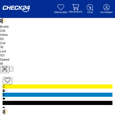
Warenkorb
Merkzettel
Chat
Anmelden
Breite
235
Höhe
50
Zoll
18
Last
101
Speed
W
C
B
72db