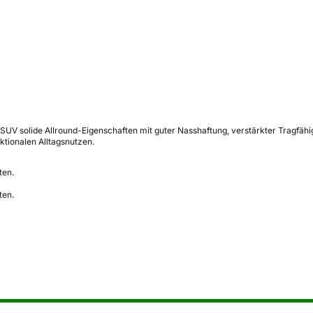
 SUV solide Allround-Eigenschaften mit guter Nasshaftung, verstärkter Tragfäh
ktionalen Alltagsnutzen.
ten.
ten.