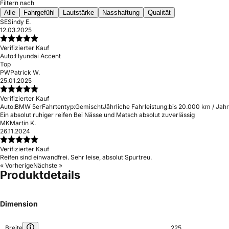
Filtern nach
Alle
Fahrgefühl
Lautstärke
Nasshaftung
Qualität
SE
Sindy E.
12.03.2025
Verifizierter Kauf
Auto:
Hyundai Accent
Top
PW
Patrick W.
25.01.2025
Verifizierter Kauf
Auto:
BMW 5er
Fahrtentyp:
Gemischt
Jährliche Fahrleistung:
bis 20.000 km / Jahr
Ein absolut ruhiger reifen Bei Nässe und Matsch absolut zuverlässig
MK
Martin K.
26.11.2024
Verifizierter Kauf
Reifen sind einwandfrei. Sehr leise, absolut Spurtreu.
« Vorherige
Nächste »
Produktdetails
Dimension
Breite
225