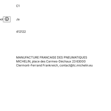
C1
ol
Ja
412122
MANUFACTURE FRANCAISE DES PNEUMATIQUES
MICHELIN, place des Carmes-Déchaux 23 63000
Clermont-Ferrand Frankreich, contact@tc.michelin.eu