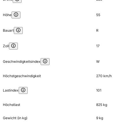
Höhe
55
Bauart
R
Zoll
17
Geschwindigkeitsindex
W
Höchstgeschwindigkeit
270 km/h
Lastindex
101
Höchstlast
825 kg
Gewicht (in kg)
9 kg