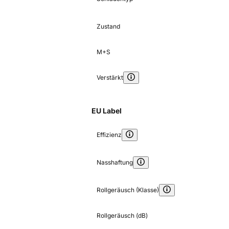
Zustand
M+S
Verstärkt
EU Label
Effizienz
Nasshaftung
Rollgeräusch (Klasse)
Rollgeräusch (dB)