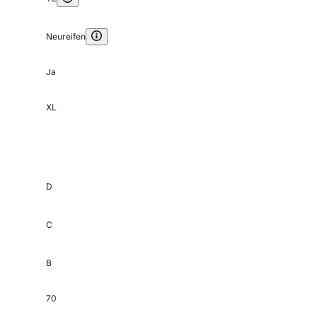
Neureifen
Ja
XL
D
C
B
70