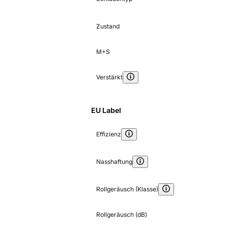
Zustand
M+S
Verstärkt
EU Label
Effizienz
Nasshaftung
Rollgeräusch (Klasse)
Rollgeräusch (dB)