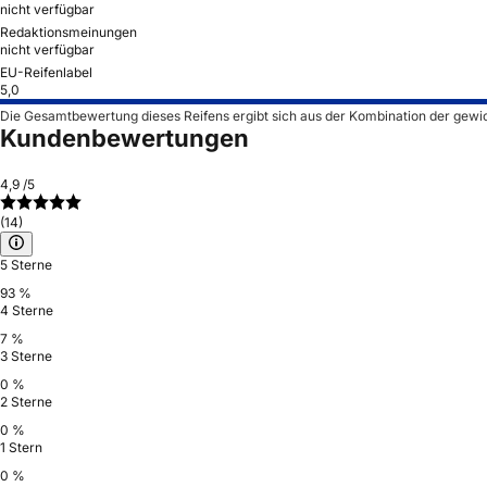
nicht verfügbar
Redaktionsmeinungen
nicht verfügbar
EU-Reifenlabel
5,0
Die Gesamtbewertung dieses Reifens ergibt sich aus der Kombination der gewi
Kundenbewertungen
4,9
/5
(14)
5 Sterne
93 %
4 Sterne
7 %
3 Sterne
0 %
2 Sterne
0 %
1 Stern
0 %