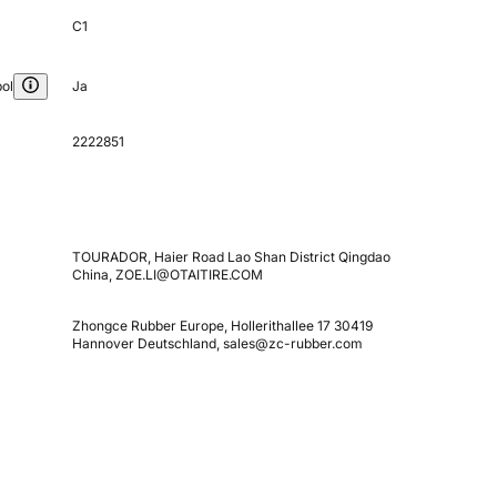
C1
ol
Ja
2222851
TOURADOR, Haier Road Lao Shan District Qingdao
China, ZOE.LI@OTAITIRE.COM
Zhongce Rubber Europe, Hollerithallee 17 30419
Hannover Deutschland, sales@zc-rubber.com