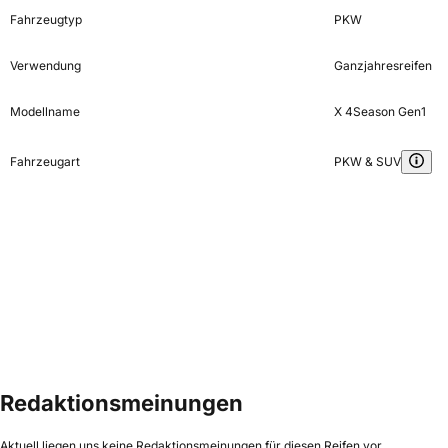
Fahrzeugtyp
PKW
Verwendung
Ganzjahresreifen
Modellname
X 4Season Gen1
Fahrzeugart
PKW & SUV
Redaktionsmeinungen
Aktuell liegen uns keine Redaktionsmeinungen für diesen Reifen vor.