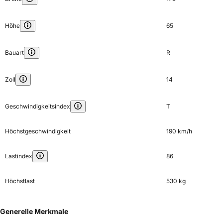
Höhe
65
Bauart
R
Zoll
14
Geschwindigkeitsindex
T
Höchstgeschwindigkeit
190 km/h
Lastindex
86
Höchstlast
530 kg
Generelle Merkmale