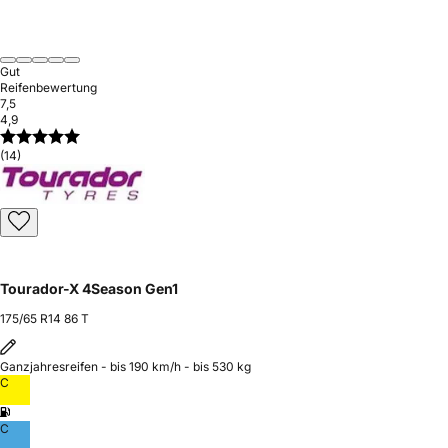
Gut
Reifenbewertung
7,5
4,9
(14)
Tourador-X 4Season Gen1
175/65 R14 86 T
Ganzjahresreifen - bis 190 km/h - bis 530 kg
C
C