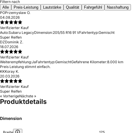
Filtern nach
Alle
Preis-Leistung
Lautstärke
Qualität
Fahrgefühl
Nasshaftung
PO
Przemyslaw O.
04.08.2026
Verifizierter Kauf
Auto:
Subaru Legacy
Dimension:
205/55 R16 91 V
Fahrtentyp:
Gemischt
Super Reifen
DZ
Dominik Z.
18.07.2026
Verifizierter Kauf
Weiterempfehlung:
Ja
Fahrtentyp:
Gemischt
Gefahrene Kilometer:
8.000 km
Preis Leistung stimmt einfach.
KK
Koray K.
20.03.2026
Verifizierter Kauf
Super Reifen
« Vorherige
Nächste »
Produktdetails
Dimension
Breite
175