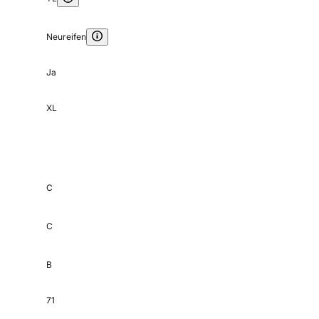
Neureifen
Ja
XL
C
C
B
71