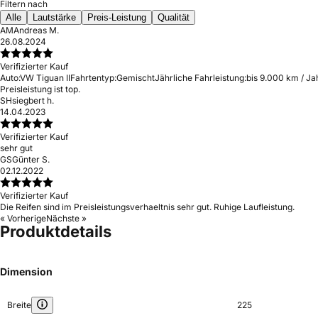
Filtern nach
Alle
Lautstärke
Preis-Leistung
Qualität
AM
Andreas M.
26.08.2024
Verifizierter Kauf
Auto:
VW Tiguan II
Fahrtentyp:
Gemischt
Jährliche Fahrleistung:
bis 9.000 km / Ja
Preisleistung ist top.
SH
siegbert h.
14.04.2023
Verifizierter Kauf
sehr gut
GS
Günter S.
02.12.2022
Verifizierter Kauf
Die Reifen sind im Preisleistungsverhaeltnis sehr gut. Ruhige Laufleistung.
« Vorherige
Nächste »
Produktdetails
Dimension
Breite
225