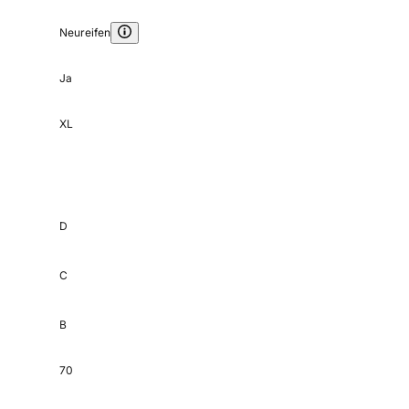
Neureifen
Ja
XL
D
C
B
70