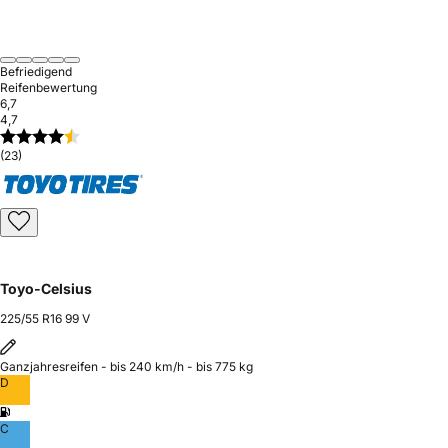
Befriedigend
Reifenbewertung
6,7
4,7
(23)
Toyo-Celsius
225/55 R16 99 V
Ganzjahresreifen - bis 240 km/h - bis 775 kg
D
C