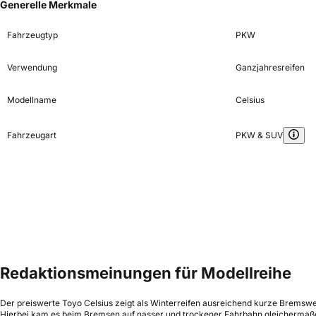
Generelle Merkmale
Fahrzeugtyp
PKW
Verwendung
Ganzjahresreifen
Modellname
Celsius
Fahrzeugart
PKW & SUV
Redaktionsmeinungen für Modellreihe
Der preiswerte Toyo Celsius zeigt als Winterreifen ausreichend kurze Bremswe
Hierbei kam es beim Bremsen auf nasser und trockener Fahrbahn gleichermaßen 