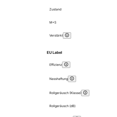
Zustand
M+S
Verstärkt
EU Label
Effizienz
Nasshaftung
Rollgeräusch (Klasse)
Rollgeräusch (dB)