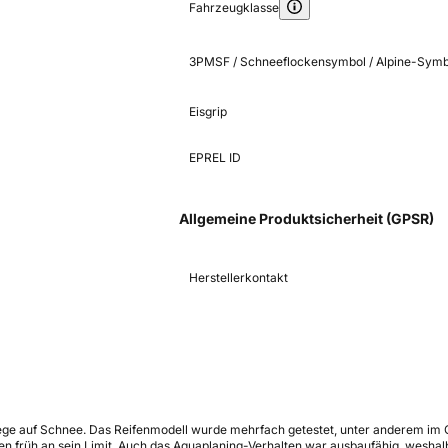
Fahrzeugklasse
3PMSF / Schneeflockensymbol / Alpine-Symb
Eisgrip
EPREL ID
Allgemeine Produktsicherheit (GPSR)
Herstellerkontakt
ge auf Schnee. Das Reifenmodell wurde mehrfach getestet, unter anderem im Ga
früh an sein Limit. Auch das Aquaplaning-Verhalten war ausbaufähig, weshalb 