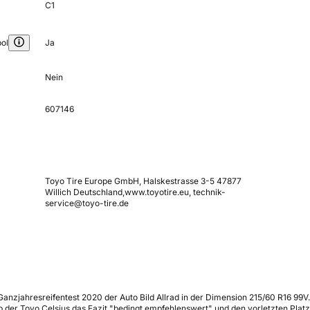
C1
ol
Ja
Nein
607146
Toyo Tire Europe GmbH, Halskestrasse 3-5 47877
Willich Deutschland,www.toyotire.eu, technik-
service@toyo-tire.de
nzjahresreifentest 2020 der Auto Bild Allrad in der Dimension 215/60 R16 99V.
der Toyo Celsius das Fazit "bedingt empfehlenswert" und den vorletzten Platz