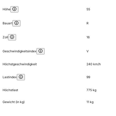
Höhe
55
Bauart
R
Zoll
16
Geschwindigkeitsindex
V
Höchstgeschwindigkeit
240 km/h
Lastindex
99
Höchstlast
775 kg
Gewicht (in kg)
11 kg