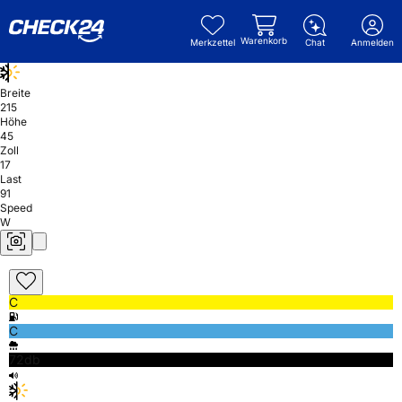
Warenkorb
Merkzettel
Chat
Anmelden
Breite
215
Höhe
45
Zoll
17
Last
91
Speed
W
C
C
72db