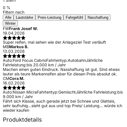
1 Stern
0 %
Filtern nach
Alle
Lautstärke
Preis-Leistung
Fahrgefühl
Nasshaftung
Winter
FW
Frank Josef W.
19.04.2026
Super reifen, mal sehen wie der Anlageziel Test verläuft
MB
Markus B.
13.03.2026
Auto:
Ford Focus Cabrio
Fahrtentyp:
Autobahn
Jährliche
Fahrleistung:
bis 20.000 km / Jahr
Machen einen guten Eindruck. Nasshaftung ist gut. Sind etwas
lauter als teure Markenreifen aber für diesen Preis absolut ok.
CM
Cora M.
16.02.2026
Auto:
Nissan Micra
Fahrtentyp:
Gemischt
Jährliche Fahrleistung:
bis
9.000 km / Jahr
Fährt sich Klasse, auch gerade jetzt bei Schnee und Glatteis,
sehr laufruhig...sieht gut aus und top Preis/ Leistung... würde ich
wieder kaufen
Produktdetails