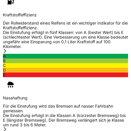
Fahrzeugtyp
PKW
Verwendung
Ganzjahresreifen
Kraftstoffeffizienz
Modellname
Z 401
Der Rollwiderstand eines Reifens ist ein wichtiger Indikator für die
Kraftstoffeffizienz.
Fahrzeugart
PKW & SUV
Die Einstufung erfolgt in fünf Klassen: von A (bester Wert) bis E
(schlechtester Wert). Eine Verbesserung um eine Klasse bedeutet
ungefähr eine Einsparung von 0,1 Liter Kraftstoff auf 100
Kilometer.
Weitere Eigenschaften
A
Schlauchtyp
TL
B
C
D
Zustand
Neureifen
E
M+S
Ja
Verstärkt
XL
Nasshaftung
Für die Einstufung wird das Bremsen auf nasser Fahrbahn
gemessen.
EU Label
Die Einstufung erfolgt in die Klassen A (kürzester Bremsweg) bis
E (längster Bremsweg). Der Bremsweg verlängert sich je Klasse
um rund 3 bis 6 Meter.
Effizienz
C