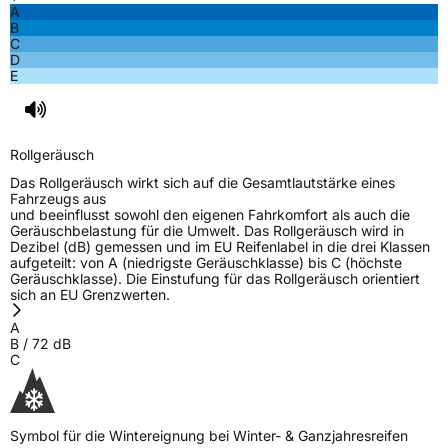
A
B
Nasshaftung
C
C
D
E
Rollgeräusch (Klasse)
B
Rollgeräusch (dB)
72
Rollgeräusch
Fahrzeugklasse
C1
Das Rollgeräusch wirkt sich auf die Gesamtlautstärke eines
Fahrzeugs aus
3PMSF / Schneeflockensymbol / Alpine-Symbol
Ja
und beeinflusst sowohl den eigenen Fahrkomfort als auch die
Geräuschbelastung für die Umwelt. Das Rollgeräusch wird in
Dezibel (dB) gemessen und im EU Reifenlabel in die drei Klassen
EPREL ID
456360
aufgeteilt: von A (niedrigste Geräuschklasse) bis C (höchste
Geräuschklasse). Die Einstufung für das Rollgeräusch orientiert
Allgemeine Produktsicherheit (GPSR)
sich an EU Grenzwerten.
A
Herstellerkontakt
Zhongce Europe GmbH, Hollerithallee 17
B
/
72
dB
30419 Hannover Nordrhein-Westfalen
C
Deutschland, leoliao@zc-rubber.com
Symbol für die Wintereignung bei Winter- & Ganzjahresreifen