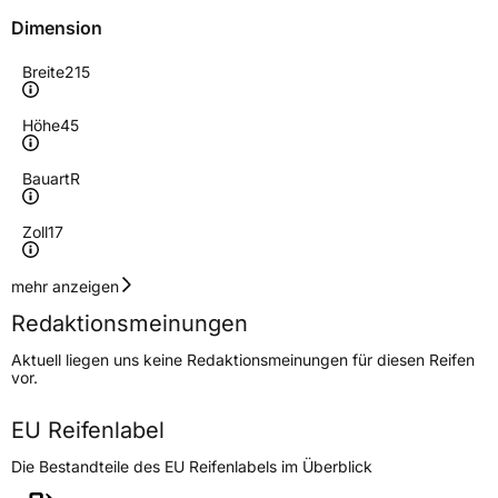
Dimension
Breite
215
Höhe
45
Bauart
R
Zoll
17
Geschwindigkeitsindex
W
mehr anzeigen
Redaktionsmeinungen
Höchstgeschwindigkeit
270 km/h
Aktuell liegen uns keine Redaktionsmeinungen für diesen Reifen
Lastindex
91
vor.
Höchstlast
615 kg
EU Reifenlabel
Die Bestandteile des EU Reifenlabels im Überblick
Generelle Merkmale