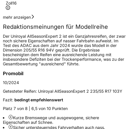
Zoll
16
Geschwindigkeitsindex
V
mehr anzeigen
Redaktionsmeinungen für Modellreihe
Höchstgeschwindigkeit
240 km/h
Der Uniroyal AllSeasonExpert 2 ist ein Ganzjahresreifen, der zwar
Lastindex
88
noch sichere Eigenschaften auf nasser Fahrbahn aufweist. Im
Test des ADAC aus dem Jahr 2024 wurde das Modell in der
Dimension 205/55 R16 94V geprüft. Die Ergebnisse
Höchstlast
560 kg
bescheinigten dem Reifen eine ausreichende Leistung mit
insbesondere Defiziten bei der Trockenperformance, was zu der
Gewicht (in kg)
7,12 kg
Gesamtbewertung "ausreichend" führte.
Promobil
Generelle Merkmale
10/2024
Fahrzeugtyp
PKW
Getesteter Reifen:
Uniroyal AllSeasonExpert 2 235/55 R17 103Y
Verwendung
Ganzjahresreifen
Fazit:
bedingt empfehlenswert
Modellname
AllSeasonExpert 2
Platz 7 von 8 | 6,5 von 10 Punkten
Fahrzeugart
PKW & SUV
Kurze Bremswege und ausgewogene, sichere
Eigenschaften auf Schnee.
Sicher untersteuerndes Fahrverhalten auch nass.
Weitere Eigenschaften