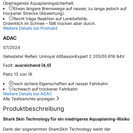
Überragende Aquaplaningsicherheit.
Etwas längere Bremswege auf nasser, zu lange jedoch auf
Schlauchtyp
TL
trockener Strecke (Abwertung).
Recht träge Reaktion auf Lenkbefehle.
Ordentlich im Schnee – fällt trocken aber durch.
Zustand
Neureifen
Weitere Details bei Promobil
ADAC
M+S
Ja
07/2024
Verstärkt
XL
Getesteter Reifen:
Uniroyal AllSeasonExpert 2 205/55 R16 94V
Fazit:
ausreichend (4,0)
EU Label
Platz 13 von 16
Effizienz
C
noch sichere Eigenschaften auf nasser Fahrbahn
schwach auf trockener Fahrbahn
Nasshaftung
C
Weitere Details bei ADAC
Alle Testberichte anzeigen
Rollgeräusch (Klasse)
B
Produktbeschreibung
Shark Skin Technology für ein niedrigeres Aquaplaning-Risiko
Rollgeräusch (dB)
72
Dank der sogenannten SharkSkin Technology weist der
Fahrzeugklasse
C1