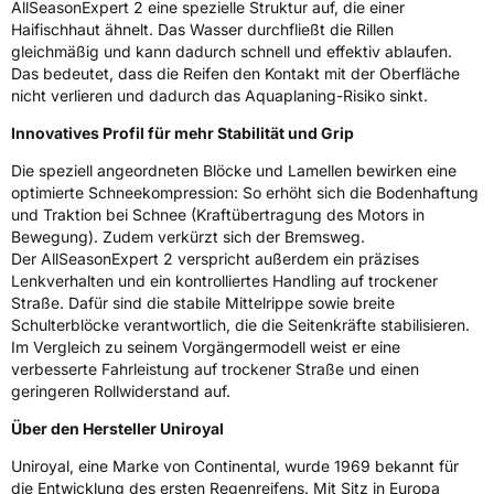
AllSeasonExpert 2 eine spezielle Struktur auf, die einer
Haifischhaut ähnelt. Das Wasser durchfließt die Rillen
3PMSF / Schneeflockensymbol / Alpine-Symbol
Ja
gleichmäßig und kann dadurch schnell und effektiv ablaufen.
Das bedeutet, dass die Reifen den Kontakt mit der Oberfläche
Eisgrip
Nein
nicht verlieren und dadurch das Aquaplaning-Risiko sinkt.
EPREL ID
643917
Innovatives Profil für mehr Stabilität und Grip
Allgemeine Produktsicherheit (GPSR)
Die speziell angeordneten Blöcke und Lamellen bewirken eine
optimierte Schneekompression: So erhöht sich die Bodenhaftung
und Traktion bei Schnee (Kraftübertragung des Motors in
Herstellerkontakt
Continental Reifen Deutschland GmbH,
Continental-Plaza 1 30175 Hannover
Bewegung). Zudem verkürzt sich der Bremsweg.
Deutschland,
Der AllSeasonExpert 2 verspricht außerdem ein präzises
customerservice_tires@conti.de
Lenkverhalten und ein kontrolliertes Handling auf trockener
Straße. Dafür sind die stabile Mittelrippe sowie breite
Schulterblöcke verantwortlich, die die Seitenkräfte stabilisieren.
Im Vergleich zu seinem Vorgängermodell weist er eine
verbesserte Fahrleistung auf trockener Straße und einen
geringeren Rollwiderstand auf.
Über den Hersteller Uniroyal
Uniroyal, eine Marke von Continental, wurde 1969 bekannt für
die Entwicklung des ersten Regenreifens. Mit Sitz in Europa