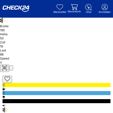
Warenkorb
Merkzettel
Chat
Anmelden
Breite
195
Höhe
50
Zoll
16
Last
88
Speed
V
C
C
72db