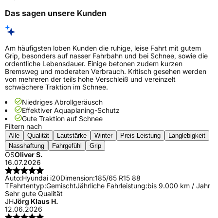
Das sagen unsere Kunden
Am häufigsten loben Kunden die ruhige, leise Fahrt mit gutem
Grip, besonders auf nasser Fahrbahn und bei Schnee, sowie die
ordentliche Lebensdauer. Einige betonen zudem kurzen
Bremsweg und moderaten Verbrauch. Kritisch gesehen werden
von mehreren der teils hohe Verschleiß und vereinzelt
schwächere Traktion im Schnee.
Niedriges Abrollgeräusch
Effektiver Aquaplaning-Schutz
Gute Traktion auf Schnee
Filtern nach
Alle
Qualität
Lautstärke
Winter
Preis-Leistung
Langlebigkeit
Nasshaftung
Fahrgefühl
Grip
OS
Oliver S.
16.07.2026
Auto:
Hyundai i20
Dimension:
185/65 R15 88
T
Fahrtentyp:
Gemischt
Jährliche Fahrleistung:
bis 9.000 km / Jahr
Sehr gute Qualität
JH
Jörg Klaus H.
12.06.2026