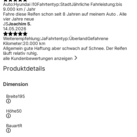
Auto:
Hyundai i10
Fahrtentyp:
Stadt
Jährliche Fahrleistung:
bis
9.000 km / Jahr
Fahre diese Reifen schon seit 8 Jahren auf meinem Auto . Alle
vier Jahre neue
JS
Joachim S.
14.05.2026
Weiterempfehlung:
Ja
Fahrtentyp:
Überland
Gefahrene
Kilometer:
20.000 km
Allgemein gute Haftung aber schwach auf Schnee. Der Reifen
läuft relativ ruhig.
alle Kundenbewertungen anzeigen
Produktdetails
Dimension
Breite
195
Höhe
50
Bauart
R