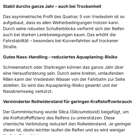
370 7547 RD Enschede Niederlande,
Stabil durchs ganze Jahr – auch bei Trockenheit
www.apollotyres.com
Das asymmetrische Profil des Quatrac 5 von Vredestein ist so
aufgebaut, dass es allen Wetterbedingungen trotzen kann.
Durch seine robusten Schulterblöcke verformt sich der Reifen
auch bei starken Lenkbewegungen kaum. Das erhöht die
Fahrstabilität – besonders bei Kurvenfahrten auf trockener
Straße.
Gutes Nass-Handling – reduziertes Aquaplaning-Risiko
Schneematsch oder Starkregen können das ganze Jahr über
eine Herausforderung sein. Durch seine breiten, umlaufenden
Rillen kann der Vredestein Wasser von der Fahrbahn zur Seite
ableiten. So wird das Aquaplaning-Risiko gesenkt und der
Nassbremsweg verkürzt.
Verminderter Rollwiderstand für geringen Kraftstoffverbrauch
Der Gummimischung wurde Silica (Siliciumdioxid) beigefügt, um
die Kraftstoffeffizienz des Reifens zu unterstützen. Diese
chemische Verbindung reduziert den Rollwiderstand. Je geringer
dieser ist, desto leichter laufen die Reifen und es wird weniger