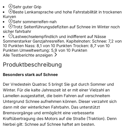
EU Label
Sehr guter Grip
Beste Lenkansprache und hohe Fahrstabilität in trockenen
Kurven
Effizienz
D
Sehr sommerreifen-nah
Trotz Seitenführungsdefiziten auf Schnee im Winter noch
Nasshaftung
C
sicher fahrbahr
Lastwechselempfindlich und indifferent auf Nässe
Sommerstarker Ganzjahresreifen. Kapitelnoten: Schnee: 7,2 von
Rollgeräusch (Klasse)
B
10 Punkten Nass: 8,1 von 10 Punkten Trocken: 8,7 von 10
Punkten Umweltwertung: 5,9 von 10 Punkten
Alle Testberichte anzeigen
Rollgeräusch (dB)
69
Produktbeschreibung
Fahrzeugklasse
C1
Besonders stark auf Schnee
3PMSF / Schneeflockensymbol / Alpine-Symbol
Ja
Der Vredestein Quatrac 5 bringt Sie gut durch Sommer und
Winter. Für die kalte Jahreszeit ist er mit einer Vielzahl an
Eisgrip
Nein
Lamellen ausgestattet, die beim Fahren auf verschneitem
Untergrund Schnee aufnehmen können. Dieser verzahnt sich
EPREL ID
554205
dann mit der winterlichen Fahrbahn. Das unterstützt
Bremsvorgänge und ermöglicht eine verbesserte
Allgemeine Produktsicherheit (GPSR)
Kraftübertragung des Motors auf die Straße (Traktion). Denn
hierbei gilt: Schnee auf Schnee haftet am besten.
Herstellerkontakt
Apollo Tyres NL B.V., Ir. E.L.C. Schiffstraat