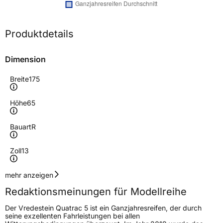
Produktdetails
Dimension
Breite
175
Höhe
65
Bauart
R
Zoll
13
Geschwindigkeitsindex
T
mehr anzeigen
Redaktionsmeinungen für Modellreihe
Höchstgeschwindigkeit
190 km/h
Der Vredestein Quatrac 5 ist ein Ganzjahresreifen, der durch
Lastindex
80
seine exzellenten Fahrleistungen bei allen