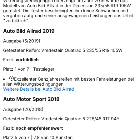
Witterungsbedingungen überzeugt. Im Jahr 2019 wurde das
Modell von Auto Bild Allrad in der Dimension 235/55 R19 105W
Höchstlast
450 kg
getestet. Die Tester bescheinigten ihm keine Schwächen und
vergaben aufgrund seiner ausgewogenen Leistungen das Urteil
Gewicht (in kg)
5,649 kg
"vorbildlich".
Auto Bild Allrad 2019
Generelle Merkmale
Ausgabe (5/2019)
Fahrzeugtyp
PKW
Getesteter Reifen:
Vredestein Quatrac 5 235/55 R19 105W
Verwendung
Ganzjahresreifen
Fazit:
vorbildlich
Modellname
Quatrac 5
Platz 1 von 7 | Testsieger
Fahrzeugart
PKW & SUV
Exzellenter Ganzjahresreifen mit besten Fahrleistungen bei
allen Witterungsbedingungen
Weitere Details bei Auto Bild Allrad
Weitere Eigenschaften
Auto Motor Sport 2018
Schlauchtyp
TL
Ausgabe (20/2018)
Zustand
Neureifen
Getesteter Reifen:
Vredestein Quatrac 5 225/45 R17 94Y
Fazit:
noch empfehlenswert
M+S
Ja
Platz 5 von 7 | 7,8 von 10 Punkten