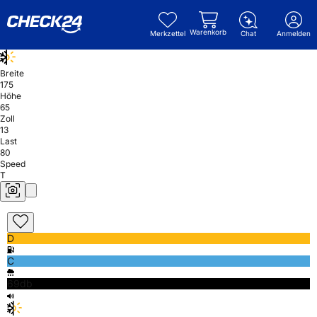
Warenkorb
Merkzettel
Chat
Anmelden
Breite
175
Höhe
65
Zoll
13
Last
80
Speed
T
D
C
69db