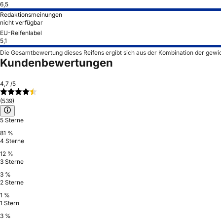
6,5
Redaktionsmeinungen
nicht verfügbar
EU-Reifenlabel
5,1
Die Gesamtbewertung dieses Reifens ergibt sich aus der Kombination der gewi
Kundenbewertungen
4,7
/5
(539)
5 Sterne
81 %
4 Sterne
12 %
3 Sterne
3 %
2 Sterne
1 %
1 Stern
3 %