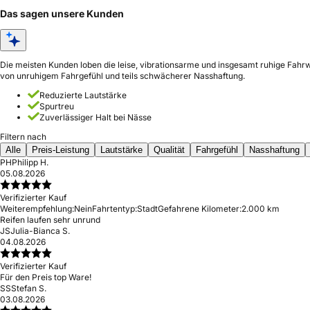
Das sagen unsere Kunden
Die meisten Kunden loben die leise, vibrationsarme und insgesamt ruhige Fahrw
von unruhigem Fahrgefühl und teils schwächerer Nasshaftung.
Reduzierte Lautstärke
Spurtreu
Zuverlässiger Halt bei Nässe
Filtern nach
Alle
Preis-Leistung
Lautstärke
Qualität
Fahrgefühl
Nasshaftung
PH
Philipp H.
05.08.2026
Verifizierter Kauf
Weiterempfehlung:
Nein
Fahrtentyp:
Stadt
Gefahrene Kilometer:
2.000 km
Reifen laufen sehr unrund
JS
Julia-Bianca S.
04.08.2026
Verifizierter Kauf
Für den Preis top Ware!
SS
Stefan S.
03.08.2026