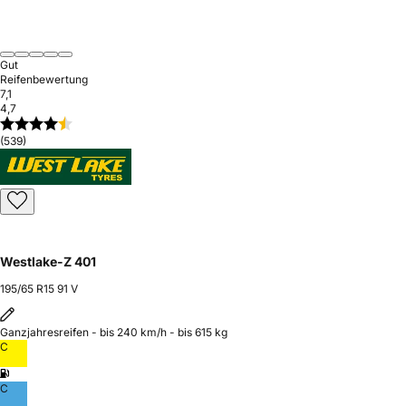
Gut
Reifenbewertung
7,1
4,7
(539)
Westlake-Z 401
195/65 R15 91 V
Ganzjahresreifen - bis 240 km/h - bis 615 kg
C
C