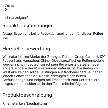
Zoll
16
Geschwindigkeitsindex
V
mehr anzeigen
Redaktionsmeinungen
Höchstgeschwindigkeit
240 km/h
Aktuell liegen uns keine Redaktionsmeinungen für diesen Reifen
Lastindex
96
vor.
Höchstlast
710 kg
Herstellerbewertung
Gewicht (in kg)
8,23 kg
Westlake ist eine Marke der Zhongce Rubber Group Co., Ltd. (ZC
Rubber) aus Hangzhou, China. Diese spezifischen Reifenmodelle
wurden nicht in deutschsprachigen Reifentests getestet, aber
Generelle Merkmale
andere Modelle der Marke wurden untersucht. Die Reifen von
Westlake zeigen solide Leistungen auf trockener Straße, haben
Fahrzeugtyp
PKW
jedoch Schwächen bei Nässe, erzeugen einen lauten
Geräuschpegel und neigen bei Trockenheit zum Untersteuern.
Verwendung
Ganzjahresreifen
Insgesamt schneiden sie in den Tests mittelmäßig ab.
Modellname
Z 401
Produktbeschreibung
Fahrzeugart
PKW & SUV
Rillen stärken Nasshaftung