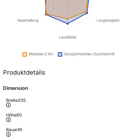
Produktdetails
Dimension
Breite
205
Höhe
60
Bauart
R