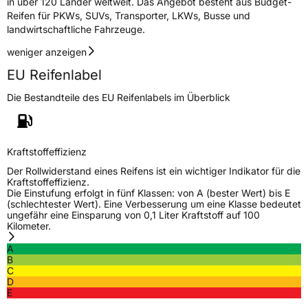
Fahrzeugklasse
C1
in über 120 Länder weltweit. Das Angebot besteht aus Budget-
Reifen für PKWs, SUVs, Transporter, LKWs, Busse und
landwirtschaftliche Fahrzeuge.
3PMSF / Schneeflockensymbol / Alpine-Symbol
Ja
weniger anzeigen
EPREL ID
456158
EU Reifenlabel
Allgemeine Produktsicherheit (GPSR)
Die Bestandteile des EU Reifenlabels im Überblick
Herstellerkontakt
Zhongce Europe GmbH, Hollerithallee 17
30419 Hannover Nordrhein-Westfalen
Deutschland, leoliao@zc-rubber.com
Kraftstoffeffizienz
Der Rollwiderstand eines Reifens ist ein wichtiger Indikator für die
Kraftstoffeffizienz.
Die Einstufung erfolgt in fünf Klassen: von A (bester Wert) bis E
(schlechtester Wert). Eine Verbesserung um eine Klasse bedeutet
ungefähr eine Einsparung von 0,1 Liter Kraftstoff auf 100
Kilometer.
A
B
C
D
E