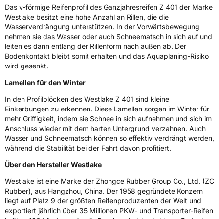
Weitere Eigenschaften
Das v-förmige Reifenprofil des Ganzjahresreifen Z 401 der Marke
Westlake besitzt eine hohe Anzahl an Rillen, die die
Schlauchtyp
TL
Wasserverdrängung unterstützen. In der Vorwärtsbewegung
nehmen sie das Wasser oder auch Schneematsch in sich auf und
leiten es dann entlang der Rillenform nach außen ab. Der
Zustand
Neureifen
Bodenkontakt bleibt somit erhalten und das Aquaplaning-Risiko
wird gesenkt.
M+S
Ja
Lamellen für den Winter
Verstärkt
XL
In den Profilblöcken des Westlake Z 401 sind kleine
Einkerbungen zu erkennen. Diese Lamellen sorgen im Winter für
EU Label
mehr Griffigkeit, indem sie Schnee in sich aufnehmen und sich im
Anschluss wieder mit dem harten Untergrund verzahnen. Auch
Effizienz
C
Wasser und Schneematsch können so effektiv verdrängt werden,
während die Stabilität bei der Fahrt davon profitiert.
Nasshaftung
C
Über den Hersteller Westlake
Westlake ist eine Marke der Zhongce Rubber Group Co., Ltd. (ZC
Rollgeräusch (Klasse)
B
Rubber), aus Hangzhou, China. Der 1958 gegründete Konzern
liegt auf Platz 9 der größten Reifenproduzenten der Welt und
Rollgeräusch (dB)
72
exportiert jährlich über 35 Millionen PKW- und Transporter-Reifen