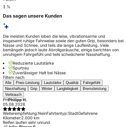
3 %
Das sagen unsere Kunden
Die meisten Kunden loben die leise, vibrationsarme und
insgesamt ruhige Fahrweise sowie den guten Grip, besonders bei
Nässe und Schnee, und teils die lange Laufleistung. Viele
bemängeln jedoch laute Abrollgeräusche, einige berichten von
unruhigem Fahrgefühl und teils schwächerer Nasshaftung.
Reduzierte Lautstärke
Spurtreu
Zuverlässiger Halt bei Nässe
Filtern nach
Alle
Preis-Leistung
Lautstärke
Qualität
Fahrgefühl
Nasshaftung
Grip
Winter
Langlebigkeit
Bremsleistung
Verbrauch
PH
Philipp H.
05.08.2026
Weiterempfehlung:
Nein
Fahrtentyp:
Stadt
Gefahrene
Kilometer:
2.000 km
Reifen laufen sehr unrund
JS
Julia-Bianca S.