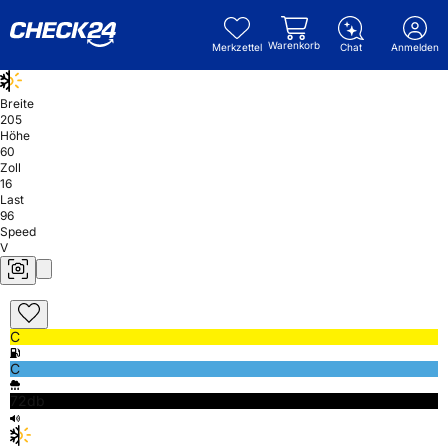
Warenkorb
Merkzettel
Chat
Anmelden
Breite
205
Höhe
60
Zoll
16
Last
96
Speed
V
C
C
72db