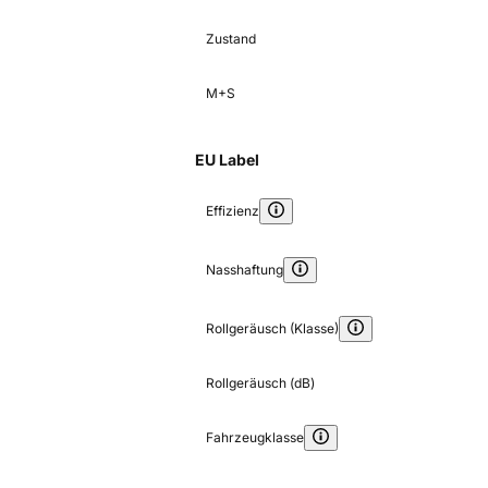
Zustand
M+S
EU Label
Effizienz
Nasshaftung
Rollgeräusch (Klasse)
Rollgeräusch (dB)
Fahrzeugklasse