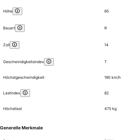
Höhe
65
Bauart
R
Zoll
14
Geschwindigkeitsindex
T
Höchstgeschwindigkeit
190 km/h
Lastindex
82
Höchstlast
475 kg
Generelle Merkmale