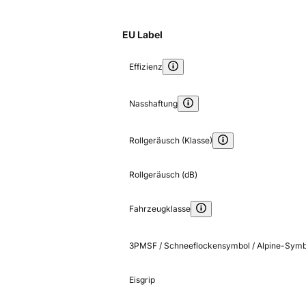
EU Label
Effizienz
Nasshaftung
Rollgeräusch (Klasse)
Rollgeräusch (dB)
Fahrzeugklasse
3PMSF / Schneeflockensymbol / Alpine-Symb
Eisgrip