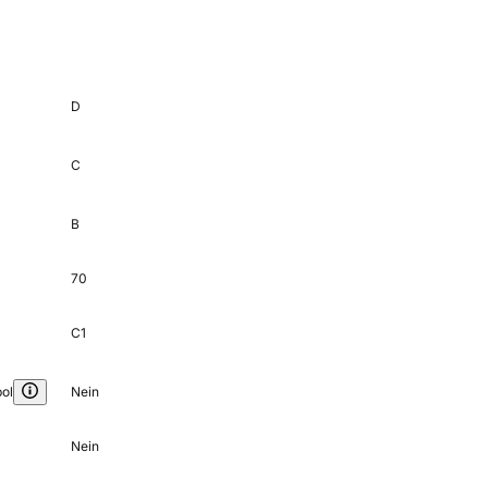
D
C
B
70
C1
ol
Nein
Nein