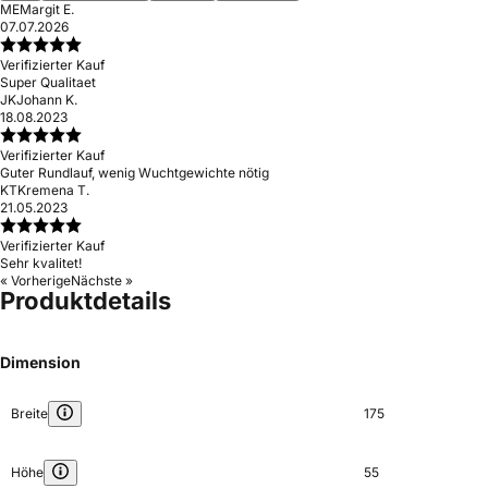
ME
Margit E.
07.07.2026
Verifizierter Kauf
Super Qualitaet
JK
Johann K.
18.08.2023
Verifizierter Kauf
Guter Rundlauf, wenig Wuchtgewichte nötig
KT
Kremena T.
21.05.2023
Verifizierter Kauf
Sehr kvalitet!
« Vorherige
Nächste »
Produktdetails
Dimension
Breite
175
Höhe
55