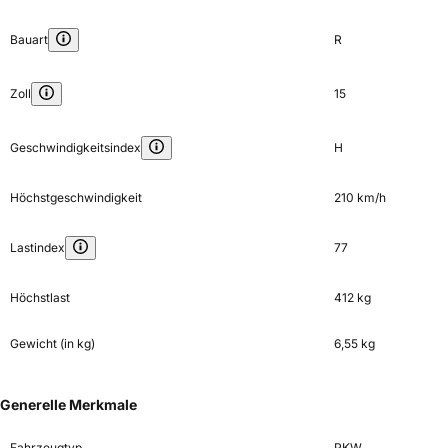
Bauart
R
Zoll
15
Geschwindigkeitsindex
H
Höchstgeschwindigkeit
210 km/h
Lastindex
77
Höchstlast
412 kg
Gewicht (in kg)
6,55 kg
Generelle Merkmale
Fahrzeugtyp
PKW