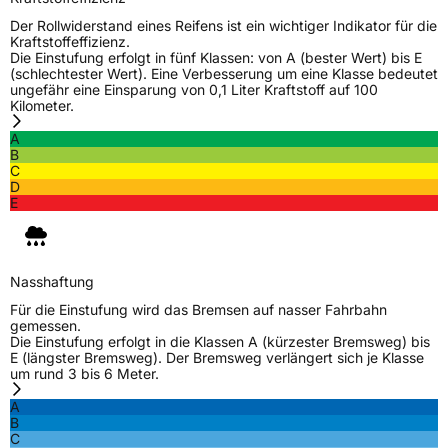
Zustand
Neureifen
Der Rollwiderstand eines Reifens ist ein wichtiger Indikator für die
Kraftstoffeffizienz.
Die Einstufung erfolgt in fünf Klassen: von A (bester Wert) bis E
Verstärkt
XL
(schlechtester Wert). Eine Verbesserung um eine Klasse bedeutet
ungefähr eine Einsparung von 0,1 Liter Kraftstoff auf 100
Kilometer.
EU Label
A
B
C
Effizienz
C
D
E
Nasshaftung
C
Rollgeräusch (Klasse)
B
Nasshaftung
Für die Einstufung wird das Bremsen auf nasser Fahrbahn
Rollgeräusch (dB)
71
gemessen.
Die Einstufung erfolgt in die Klassen A (kürzester Bremsweg) bis
Fahrzeugklasse
C1
E (längster Bremsweg). Der Bremsweg verlängert sich je Klasse
um rund 3 bis 6 Meter.
3PMSF / Schneeflockensymbol / Alpine-Symbol
Nein
A
B
C
EPREL ID
1367783