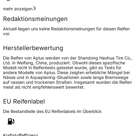
Geschwindigkeitsindex
Y
mehr anzeigen
Redaktionsmeinungen
Höchstgeschwindigkeit
300 km/h
Aktuell liegen uns keine Redaktionsmeinungen für diesen Reifen
Lastindex
95
vor.
Höchstlast
690 kg
Herstellerbewertung
Die Reifen von Aplus werden von der Shandong Haohua Tire Co.,
Generelle Merkmale
Ltd. in Weifang, China, produziert. Obwohl dieses spezifische
Modell nicht in Reifentests getestet wurde, gibt es Tests für
Fahrzeugtyp
PKW
andere Modelle von Aplus. Diese zeigten erhebliche Mängel bei
Nässe und in Aquaplaning-Situationen sowie lange Bremswege
Verwendung
Sommerreifen
auf nassen und trockenen Straßen. Insgesamt wurden die Reifen
meist als nicht empfehlenswert bewertet.
Modellname
A 610
Fahrzeugart
PKW & SUV
EU Reifenlabel
Die Bestandteile des EU Reifenlabels im Überblick
Weitere Eigenschaften
Schlauchtyp
TL
Kraftstoffeffizienz