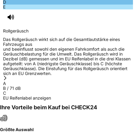
D
E
Allgemeine Produktsicherheit (GPSR)
Herstellerkontakt
LANVIGATOR, Qingdao China,
www.haohuatire.com,
Rollgeräusch
miranda@haohuatire.com
Das Rollgeräusch wirkt sich auf die Gesamtlautstärke eines
Verantwortliche
corrado bergagna, Qingdao China,
Fahrzeugs aus
in der EU
www.haohuatire.com,
und beeinflusst sowohl den eigenen Fahrkomfort als auch die
miranda@haohuatire.com
Geräuschbelastung für die Umwelt. Das Rollgeräusch wird in
Dezibel (dB) gemessen und im EU Reifenlabel in die drei Klassen
aufgeteilt: von A (niedrigste Geräuschklasse) bis C (höchste
Geräuschklasse). Die Einstufung für das Rollgeräusch orientiert
sich an EU Grenzwerten.
A
B
/
71
dB
C
EU Reifenlabel anzeigen
Ihre Vorteile beim Kauf bei CHECK24
Größte Auswahl