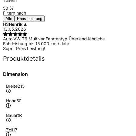
1 Stern
50 %
Filtern nach
Alle
Preis-Leistung
HS
Henrik S.
13.05.2026
Auto:
VW T6 Multivan
Fahrtentyp:
Überland
Jährliche
Fahrleistung:
bis 15.000 km / Jahr
Super Preis Leistung!
Produktdetails
Dimension
Breite
215
Höhe
50
Bauart
R
Zoll
17