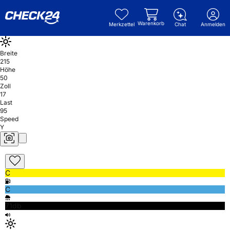
Warenkorb
Merkzettel
Chat
Anmelden
Breite
215
Höhe
50
Zoll
17
Last
95
Speed
Y
C
C
71db