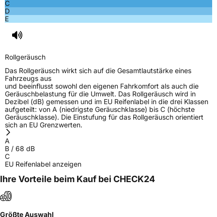
EPREL ID
1126555
C
D
E
Allgemeine Produktsicherheit (GPSR)
Herstellerkontakt
Apollo Tyres NL B.V., Ir. E.L.C. Schiffstraat
370 7547 RD Enschede Niederlande,
Rollgeräusch
www.apollotyres.com
Das Rollgeräusch wirkt sich auf die Gesamtlautstärke eines
Fahrzeugs aus
und beeinflusst sowohl den eigenen Fahrkomfort als auch die
Geräuschbelastung für die Umwelt. Das Rollgeräusch wird in
Dezibel (dB) gemessen und im EU Reifenlabel in die drei Klassen
aufgeteilt: von A (niedrigste Geräuschklasse) bis C (höchste
Geräuschklasse). Die Einstufung für das Rollgeräusch orientiert
sich an EU Grenzwerten.
A
B
/
68
dB
C
EU Reifenlabel anzeigen
Ihre Vorteile beim Kauf bei CHECK24
Größte Auswahl