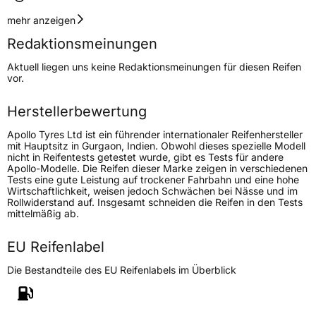
Geschwindigkeitsindex
T
mehr anzeigen
Redaktionsmeinungen
Höchstgeschwindigkeit
190 km/h
Aktuell liegen uns keine Redaktionsmeinungen für diesen Reifen
Lastindex
79
vor.
Höchstlast
437 kg
Herstellerbewertung
Gewicht (in kg)
5,55 kg
Apollo Tyres Ltd ist ein führender internationaler Reifenhersteller
mit Hauptsitz in Gurgaon, Indien. Obwohl dieses spezielle Modell
nicht in Reifentests getestet wurde, gibt es Tests für andere
Generelle Merkmale
Apollo-Modelle. Die Reifen dieser Marke zeigen in verschiedenen
Tests eine gute Leistung auf trockener Fahrbahn und eine hohe
Fahrzeugtyp
PKW
Wirtschaftlichkeit, weisen jedoch Schwächen bei Nässe und im
Rollwiderstand auf. Insgesamt schneiden die Reifen in den Tests
Verwendung
Sommerreifen
mittelmäßig ab.
Modellname
Amazer XP
EU Reifenlabel
Fahrzeugart
PKW & SUV
Die Bestandteile des EU Reifenlabels im Überblick
Weitere Eigenschaften