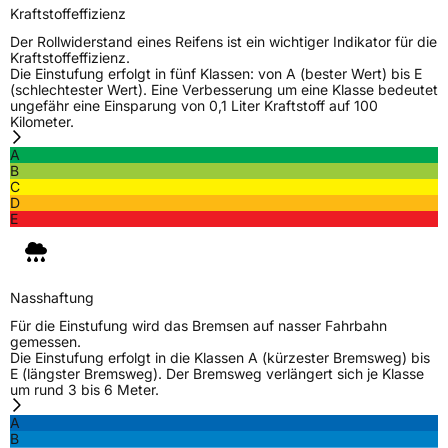
Schlauchtyp
TL
Kraftstoffeffizienz
Der Rollwiderstand eines Reifens ist ein wichtiger Indikator für die
Zustand
Neureifen
Kraftstoffeffizienz.
Die Einstufung erfolgt in fünf Klassen: von A (bester Wert) bis E
(schlechtester Wert). Eine Verbesserung um eine Klasse bedeutet
ungefähr eine Einsparung von 0,1 Liter Kraftstoff auf 100
EU Label
Kilometer.
Effizienz
D
A
B
C
Nasshaftung
C
D
E
Rollgeräusch (Klasse)
B
Rollgeräusch (dB)
68
Nasshaftung
Für die Einstufung wird das Bremsen auf nasser Fahrbahn
Fahrzeugklasse
C1
gemessen.
Die Einstufung erfolgt in die Klassen A (kürzester Bremsweg) bis
E (längster Bremsweg). Der Bremsweg verlängert sich je Klasse
3PMSF / Schneeflockensymbol / Alpine-Symbol
Nein
um rund 3 bis 6 Meter.
A
Eisgrip
Nein
B