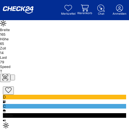
Warenkorb
Merkzettel
Chat
Anmelden
Breite
165
Höhe
65
Zoll
14
Last
79
Speed
T
D
C
68db