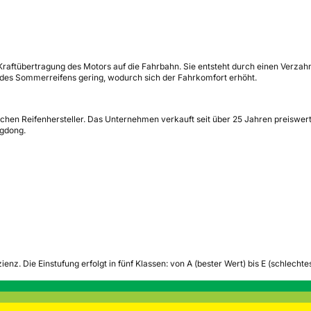
e Kraftübertragung des Motors auf die Fahrbahn. Sie entsteht durch einen Verzah
 des Sommerreifens gering, wodurch sich der Fahrkomfort erhöht.
chen Reifenhersteller. Das Unternehmen verkauft seit über 25 Jahren preiswe
ngdong.
zienz.
Die Einstufung erfolgt in fünf Klassen: von A (bester Wert) bis E (schlech