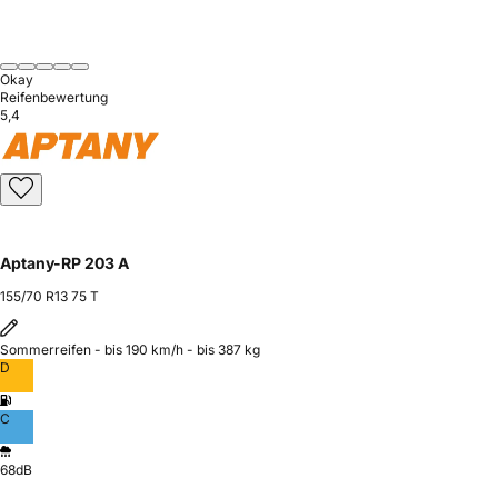
Okay
Reifenbewertung
5,4
Aptany-RP 203 A
155/70 R13 75 T
Sommerreifen - bis 190 km/h - bis 387 kg
D
C
68dB