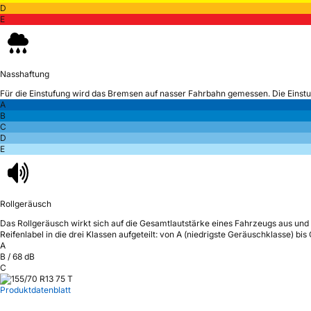
D
E
Nasshaftung
Für die Einstufung wird das Bremsen auf nasser Fahrbahn gemessen.
Die Einst
A
B
C
D
E
Rollgeräusch
Das Rollgeräusch wirkt sich auf die Gesamtlautstärke eines Fahrzeugs aus
und 
Reifenlabel in die drei Klassen aufgeteilt: von A (niedrigste Geräuschklasse) bi
A
B
/
68
dB
C
Produktdatenblatt