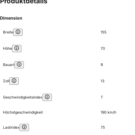
Produktdetails
Dimension
Breite
155
Höhe
70
Bauart
R
Zoll
13
Geschwindigkeitsindex
T
Höchstgeschwindigkeit
190 km/h
Lastindex
75