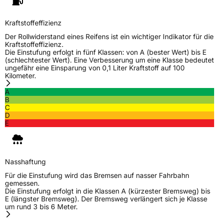
Fahrzeugtyp
PKW
Verwendung
Sommerreifen
Kraftstoffeffizienz
Modellname
Ultra ARZ 5
Der Rollwiderstand eines Reifens ist ein wichtiger Indikator für die
Kraftstoffeffizienz.
Fahrzeugart
PKW & SUV
Die Einstufung erfolgt in fünf Klassen: von A (bester Wert) bis E
(schlechtester Wert). Eine Verbesserung um eine Klasse bedeutet
ungefähr eine Einsparung von 0,1 Liter Kraftstoff auf 100
Kilometer.
Weitere Eigenschaften
A
Schlauchtyp
TL
B
C
D
Zustand
Neureifen
E
Verstärkt
XL
Nasshaftung
EU Label
Für die Einstufung wird das Bremsen auf nasser Fahrbahn
gemessen.
Die Einstufung erfolgt in die Klassen A (kürzester Bremsweg) bis
Effizienz
C
E (längster Bremsweg). Der Bremsweg verlängert sich je Klasse
um rund 3 bis 6 Meter.
Nasshaftung
B