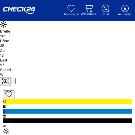
Warenkorb
Merkzettel
Chat
Anmelden
Breite
265
Höhe
35
Zoll
18
Last
97
Speed
W
C
B
72db