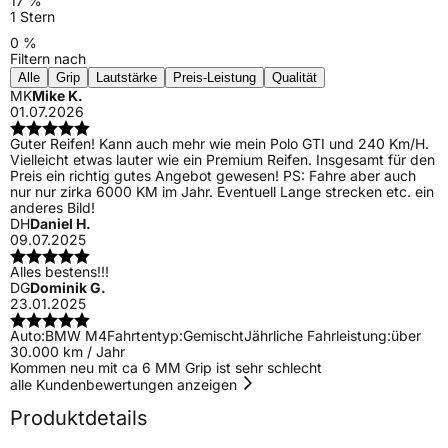
17 %
1 Stern
0 %
Filtern nach
Alle
Grip
Lautstärke
Preis-Leistung
Qualität
MK
Mike K.
01.07.2026
Guter Reifen! Kann auch mehr wie mein Polo GTI und 240 Km/H.
Vielleicht etwas lauter wie ein Premium Reifen. Insgesamt für den
Preis ein richtig gutes Angebot gewesen! PS: Fahre aber auch
nur nur zirka 6000 KM im Jahr. Eventuell Lange strecken etc. ein
anderes Bild!
DH
Daniel H.
09.07.2025
Alles bestens!!!
DG
Dominik G.
23.01.2025
Auto:
BMW M4
Fahrtentyp:
Gemischt
Jährliche Fahrleistung:
über
30.000 km / Jahr
Kommen neu mit ca 6 MM Grip ist sehr schlecht
alle Kundenbewertungen anzeigen
Produktdetails