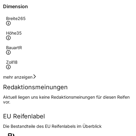
Dimension
Breite
265
Höhe
35
Bauart
R
Zoll
18
Geschwindigkeitsindex
W
mehr anzeigen
Redaktionsmeinungen
Höchstgeschwindigkeit
270 km/h
Aktuell liegen uns keine Redaktionsmeinungen für diesen Reifen
Lastindex
97
vor.
Höchstlast
730 kg
EU Reifenlabel
Die Bestandteile des EU Reifenlabels im Überblick
Generelle Merkmale