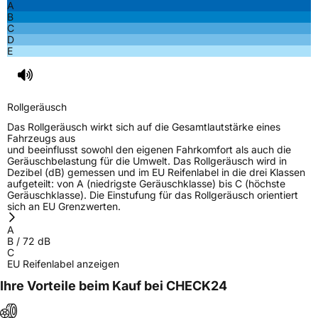
A
B
C
Rollgeräusch (Klasse)
B
D
E
Rollgeräusch (dB)
72
Fahrzeugklasse
C1
Rollgeräusch
3PMSF / Schneeflockensymbol / Alpine-Symbol
Nein
Das Rollgeräusch wirkt sich auf die Gesamtlautstärke eines
Fahrzeugs aus
und beeinflusst sowohl den eigenen Fahrkomfort als auch die
EPREL ID
563989
Geräuschbelastung für die Umwelt. Das Rollgeräusch wird in
Dezibel (dB) gemessen und im EU Reifenlabel in die drei Klassen
Allgemeine Produktsicherheit (GPSR)
aufgeteilt: von A (niedrigste Geräuschklasse) bis C (höchste
Geräuschklasse). Die Einstufung für das Rollgeräusch orientiert
sich an EU Grenzwerten.
Herstellerkontakt
ARIVO, Taishan Road Cao County Heze City
274400 Shandong Province China,
A
info@zodotire.cn
B
/
72
dB
C
EU Reifenlabel anzeigen
Ihre Vorteile beim Kauf bei CHECK24