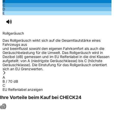
B
C
Herstellerkontakt
Prinx Chengshan Tire Europe GmbH, Berliner
D
Allee 47 64295 Darmstadt Deutschland,
E
info@prinx.eu
Rollgeräusch
Das Rollgeräusch wirkt sich auf die Gesamtlautstärke eines
Fahrzeugs aus
und beeinflusst sowohl den eigenen Fahrkomfort als auch die
Geräuschbelastung für die Umwelt. Das Rollgeräusch wird in
Dezibel (dB) gemessen und im EU Reifenlabel in die drei Klassen
aufgeteilt: von A (niedrigste Geräuschklasse) bis C (höchste
Geräuschklasse). Die Einstufung für das Rollgeräusch orientiert
sich an EU Grenzwerten.
A
B
/
70
dB
C
EU Reifenlabel anzeigen
Ihre Vorteile beim Kauf bei CHECK24