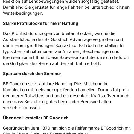
Reaktion auf Lenkbewegungen wurden sorgfältig gestaltet.
Damit sind Sie gerüstet für lange Fahrten bei unterschiedlichsten
Herstellerkontakt
MANUFACTURE FRANCAISE DES
Wetterbedingungen.
PNEUMATIQUES MICHELIN, place des
Carmes-Déchaux 23 63000 Clermont-
Starke Profilblöcke für mehr Haftung
Ferrand Frankreich, contact@tc.michelin.eu
Das Profil ist durchzogen von breiten Blöcken, welche die
Aufstandsfläche des BF Goodrich Advantage vergrößern und
damit einen großflächigen Kontakt zur Fahrbahn herstellen. In
typischen Fahrsituationen wie Anfahren, Beschleunigen und
Bremsen kommt Ihnen diese Bauweise zu Gute, da sich dadurch
die Griffigkeit des Reifen auf der Fahrbahn erhöht.
Sparsam durch den Sommer
BF Goodrich setzt auf ihre Handling-Plus Mischung in
Kombination mit ineinandergreifenden Lamellen. Daraus folgt ein
geringerer Rollwiderstand und ein gesenkter Kraftstoffverbrauch,
ohne dass Sie auf ein gutes Lenk- oder Bremsverhalten
verzichten müssen.
Über den Hersteller BF Goodrich
Gegründet im Jahr 1870 hat sich die Reifenmarke BFGoodrich mit
Sitz in Akron, Ohio, von Fahrradreifen hin zu