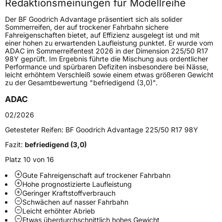
Redaktionsmeinungen für Modellreihe
Höchstgeschwindigkeit
300 km/h
Der BF Goodrich Advantage präsentiert sich als solider
Lastindex
91
Sommerreifen, der auf trockener Fahrbahn sichere
Fahreigenschaften bietet, auf Effizienz ausgelegt ist und mit
einer hohen zu erwartenden Laufleistung punktet. Er wurde vom
Höchstlast
615 kg
ADAC im Sommerreifentest 2026 in der Dimension 225/50 R17
98Y geprüft. Im Ergebnis führte die Mischung aus ordentlicher
Gewicht (in kg)
11,04 kg
Performance und spürbaren Defiziten insbesondere bei Nässe,
leicht erhöhtem Verschleiß sowie einem etwas größeren Gewicht
zu der Gesamtbewertung "befriedigend (3,0)".
Generelle Merkmale
ADAC
Fahrzeugtyp
PKW
02/2026
Verwendung
Sommerreifen
Getesteter Reifen:
BF Goodrich Advantage 225/50 R17 98Y
Modellname
Advantage
Fazit:
befriedigend (3,0)
Fahrzeugart
PKW & SUV
Platz 10 von 16
Gute Fahreigenschaft auf trockener Fahrbahn
Weitere Eigenschaften
Hohe prognostizierte Laufleistung
Geringer Kraftstoffverbrauch
Schlauchtyp
TL
Schwächen auf nasser Fahrbahn
Leicht erhöhter Abrieb
Etwas überdurchschnittlich hohes Gewicht
Zustand
Neureifen