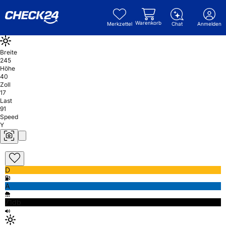
Warenkorb
Merkzettel
Chat
Anmelden
Breite
245
Höhe
40
Zoll
17
Last
91
Speed
Y
D
A
71db