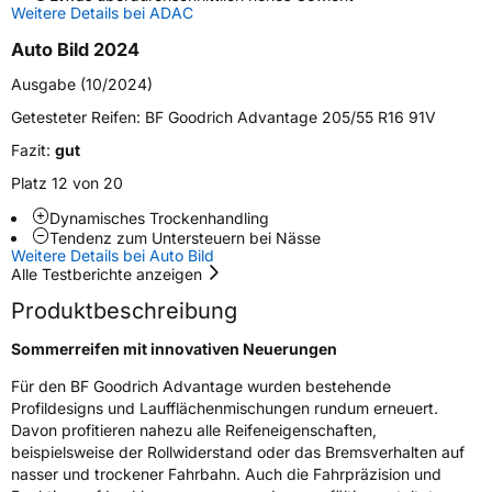
Weitere Details bei ADAC
Auto Bild 2024
EU Label
Ausgabe (10/2024)
Effizienz
D
Getesteter Reifen:
BF Goodrich Advantage 205/55 R16 91V
Fazit:
gut
Nasshaftung
A
Platz 12 von 20
Rollgeräusch (Klasse)
B
Dynamisches Trockenhandling
Tendenz zum Untersteuern bei Nässe
Weitere Details bei Auto Bild
Rollgeräusch (dB)
71
Alle Testberichte anzeigen
Fahrzeugklasse
C1
Produktbeschreibung
Sommerreifen mit innovativen Neuerungen
3PMSF / Schneeflockensymbol / Alpine-Symbol
Nein
Für den BF Goodrich Advantage wurden bestehende
Eisgrip
Nein
Profildesigns und Laufflächenmischungen rundum erneuert.
Davon profitieren nahezu alle Reifeneigenschaften,
EPREL ID
412939
beispielsweise der Rollwiderstand oder das Bremsverhalten auf
nasser und trockener Fahrbahn. Auch die Fahrpräzision und
Allgemeine Produktsicherheit (GPSR)