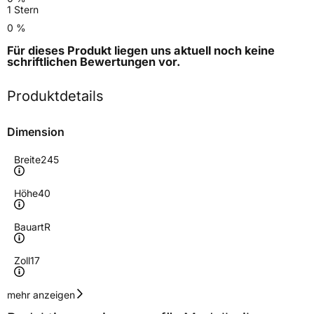
1 Stern
0 %
Für dieses Produkt liegen uns aktuell noch keine
schriftlichen Bewertungen
vor.
Produktdetails
Dimension
Breite
245
Höhe
40
Bauart
R
Zoll
17
Geschwindigkeitsindex
Y
mehr anzeigen