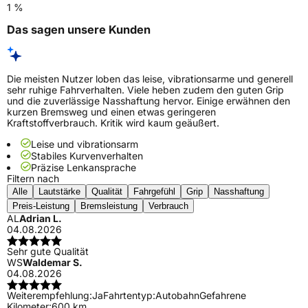
1 %
Das sagen unsere Kunden
Die meisten Nutzer loben das leise, vibrationsarme und generell
sehr ruhige Fahrverhalten. Viele heben zudem den guten Grip
und die zuverlässige Nasshaftung hervor. Einige erwähnen den
kurzen Bremsweg und einen etwas geringeren
Kraftstoffverbrauch. Kritik wird kaum geäußert.
Leise und vibrationsarm
Stabiles Kurvenverhalten
Präzise Lenkansprache
Filtern nach
Alle
Lautstärke
Qualität
Fahrgefühl
Grip
Nasshaftung
Preis-Leistung
Bremsleistung
Verbrauch
AL
Adrian L.
04.08.2026
Sehr gute Qualität
WS
Waldemar S.
04.08.2026
Weiterempfehlung:
Ja
Fahrtentyp:
Autobahn
Gefahrene
Kilometer:
600 km