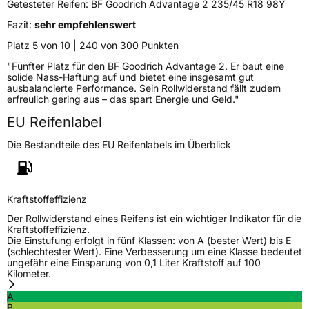
Getesteter Reifen:
BF Goodrich Advantage 2 235/45 R18 98Y
Fazit:
sehr empfehlenswert
EU Label
Platz 5 von 10 | 240 von 300 Punkten
Effizienz
B
"Fünfter Platz für den BF Goodrich Advantage 2. Er baut eine
solide Nass-Haftung auf und bietet eine insgesamt gut
ausbalancierte Performance. Sein Rollwiderstand fällt zudem
Nasshaftung
A
erfreulich gering aus – das spart Energie und Geld."
EU Reifenlabel
Rollgeräusch (Klasse)
B
Die Bestandteile des EU Reifenlabels im Überblick
Rollgeräusch (dB)
71
Fahrzeugklasse
C1
Kraftstoffeffizienz
3PMSF / Schneeflockensymbol / Alpine-Symbol
Nein
Der Rollwiderstand eines Reifens ist ein wichtiger Indikator für die
Kraftstoffeffizienz.
Die Einstufung erfolgt in fünf Klassen: von A (bester Wert) bis E
Eisgrip
Nein
(schlechtester Wert). Eine Verbesserung um eine Klasse bedeutet
ungefähr eine Einsparung von 0,1 Liter Kraftstoff auf 100
EPREL ID
2271406
Kilometer.
A
Allgemeine Produktsicherheit (GPSR)
B