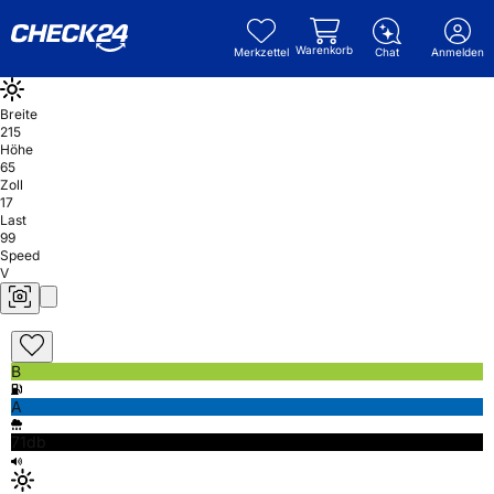
Warenkorb
Merkzettel
Chat
Anmelden
Breite
215
Höhe
65
Zoll
17
Last
99
Speed
V
B
A
71db