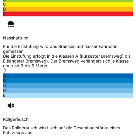
C
Herstellerkontakt
MANUFACTURE FRANCAISE DES
D
PNEUMATIQUES MICHELIN, place des
E
Carmes-Déchaux 23 63000 Clermont-
Ferrand Frankreich, contact@tc.michelin.eu
Nasshaftung
Für die Einstufung wird das Bremsen auf nasser Fahrbahn
gemessen.
Die Einstufung erfolgt in die Klassen A (kürzester Bremsweg) bis
E (längster Bremsweg). Der Bremsweg verlängert sich je Klasse
um rund 3 bis 6 Meter.
A
B
C
D
E
Rollgeräusch
Das Rollgeräusch wirkt sich auf die Gesamtlautstärke eines
Fahrzeugs aus