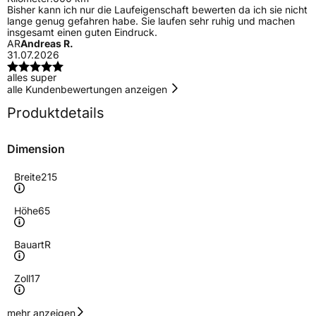
Bisher kann ich nur die Laufeigenschaft bewerten da ich sie nicht
lange genug gefahren habe. Sie laufen sehr ruhig und machen
insgesamt einen guten Eindruck.
AR
Andreas R.
31.07.2026
alles super
alle Kundenbewertungen anzeigen
Produktdetails
Dimension
Breite
215
Höhe
65
Bauart
R
Zoll
17
Geschwindigkeitsindex
V
mehr anzeigen