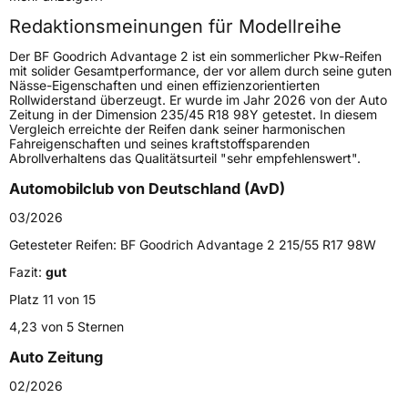
Redaktionsmeinungen für Modellreihe
Höchstgeschwindigkeit
240 km/h
Der BF Goodrich Advantage 2 ist ein sommerlicher Pkw-Reifen
Lastindex
99
mit solider Gesamtperformance, der vor allem durch seine guten
Nässe-Eigenschaften und einen effizienzorientierten
Rollwiderstand überzeugt. Er wurde im Jahr 2026 von der Auto
Höchstlast
775 kg
Zeitung in der Dimension 235/45 R18 98Y getestet. In diesem
Vergleich erreichte der Reifen dank seiner harmonischen
Fahreigenschaften und seines kraftstoffsparenden
Generelle Merkmale
Abrollverhaltens das Qualitätsurteil "sehr empfehlenswert".
Fahrzeugtyp
PKW
Automobilclub von Deutschland (AvD)
Verwendung
Sommerreifen
03/2026
Modellname
Advantage 2
Getesteter Reifen:
BF Goodrich Advantage 2 215/55 R17 98W
Fahrzeugart
PKW & SUV
Fazit:
gut
Platz 11 von 15
Weitere Eigenschaften
4,23 von 5 Sternen
Auto Zeitung
Schlauchtyp
TL
02/2026
Zustand
Neureifen