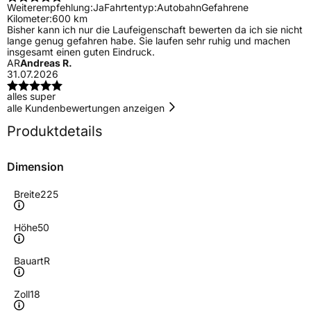
Weiterempfehlung:
Ja
Fahrtentyp:
Autobahn
Gefahrene
Kilometer:
600 km
Bisher kann ich nur die Laufeigenschaft bewerten da ich sie nicht
lange genug gefahren habe. Sie laufen sehr ruhig und machen
insgesamt einen guten Eindruck.
AR
Andreas R.
31.07.2026
alles super
alle Kundenbewertungen anzeigen
Produktdetails
Dimension
Breite
225
Höhe
50
Bauart
R
Zoll
18