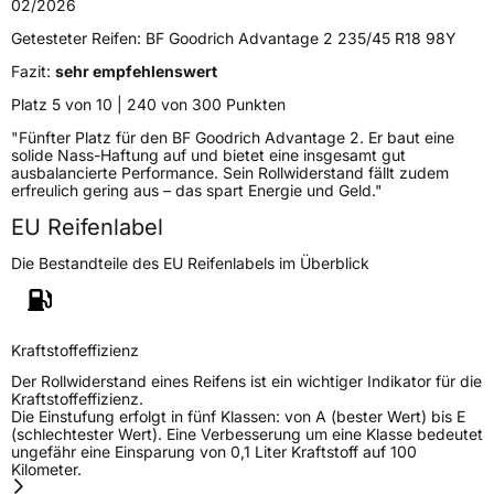
Schlauchtyp
TL
02/2026
Getesteter Reifen:
BF Goodrich Advantage 2 235/45 R18 98Y
Zustand
Neureifen
Fazit:
sehr empfehlenswert
Platz 5 von 10 | 240 von 300 Punkten
EU Label
"Fünfter Platz für den BF Goodrich Advantage 2. Er baut eine
solide Nass-Haftung auf und bietet eine insgesamt gut
Effizienz
B
ausbalancierte Performance. Sein Rollwiderstand fällt zudem
erfreulich gering aus – das spart Energie und Geld."
Nasshaftung
A
EU Reifenlabel
Die Bestandteile des EU Reifenlabels im Überblick
Rollgeräusch (Klasse)
B
Rollgeräusch (dB)
71
Kraftstoffeffizienz
Fahrzeugklasse
C1
Der Rollwiderstand eines Reifens ist ein wichtiger Indikator für die
Kraftstoffeffizienz.
3PMSF / Schneeflockensymbol / Alpine-Symbol
Nein
Die Einstufung erfolgt in fünf Klassen: von A (bester Wert) bis E
(schlechtester Wert). Eine Verbesserung um eine Klasse bedeutet
ungefähr eine Einsparung von 0,1 Liter Kraftstoff auf 100
EPREL ID
2247867
Kilometer.