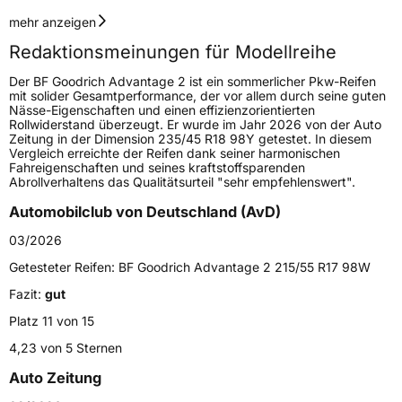
Geschwindigkeitsindex
W
mehr anzeigen
Redaktionsmeinungen für Modellreihe
Höchstgeschwindigkeit
270 km/h
Der BF Goodrich Advantage 2 ist ein sommerlicher Pkw-Reifen
Lastindex
95
mit solider Gesamtperformance, der vor allem durch seine guten
Nässe-Eigenschaften und einen effizienzorientierten
Rollwiderstand überzeugt. Er wurde im Jahr 2026 von der Auto
Höchstlast
690 kg
Zeitung in der Dimension 235/45 R18 98Y getestet. In diesem
Vergleich erreichte der Reifen dank seiner harmonischen
Gewicht (in kg)
12,34 kg
Fahreigenschaften und seines kraftstoffsparenden
Abrollverhaltens das Qualitätsurteil "sehr empfehlenswert".
Generelle Merkmale
Automobilclub von Deutschland (AvD)
Fahrzeugtyp
PKW
03/2026
Verwendung
Sommerreifen
Getesteter Reifen:
BF Goodrich Advantage 2 215/55 R17 98W
Modellname
Advantage 2
Fazit:
gut
Fahrzeugart
PKW & SUV
Platz 11 von 15
4,23 von 5 Sternen
Weitere Eigenschaften
Auto Zeitung