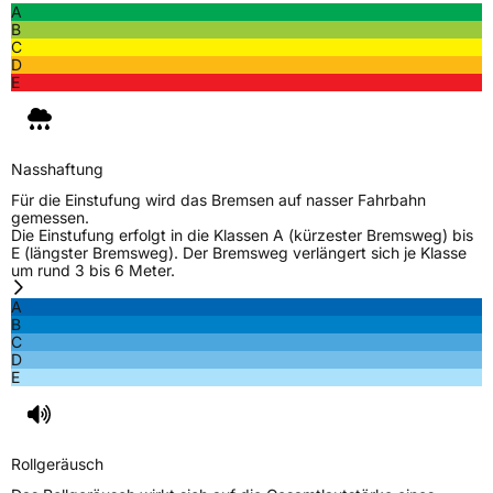
A
Allgemeine Produktsicherheit (GPSR)
B
C
Herstellerkontakt
MANUFACTURE FRANCAISE DES
D
PNEUMATIQUES MICHELIN, place des
E
Carmes-Déchaux 23 63000 Clermont-
Ferrand Frankreich, contact@tc.michelin.eu
Nasshaftung
Für die Einstufung wird das Bremsen auf nasser Fahrbahn
gemessen.
Die Einstufung erfolgt in die Klassen A (kürzester Bremsweg) bis
E (längster Bremsweg). Der Bremsweg verlängert sich je Klasse
um rund 3 bis 6 Meter.
A
B
C
D
E
Rollgeräusch