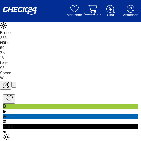
Warenkorb
Merkzettel
Chat
Anmelden
Breite
225
Höhe
50
Zoll
18
Last
95
Speed
W
B
A
71db