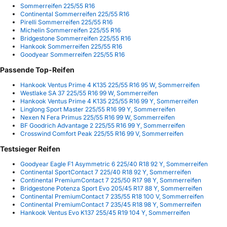
Sommerreifen 225/55 R16
Continental Sommerreifen 225/55 R16
Pirelli Sommerreifen 225/55 R16
Michelin Sommerreifen 225/55 R16
Bridgestone Sommerreifen 225/55 R16
Hankook Sommerreifen 225/55 R16
Goodyear Sommerreifen 225/55 R16
Passende Top-Reifen
Hankook Ventus Prime 4 K135 225/55 R16 95 W, Sommerreifen
Westlake SA 37 225/55 R16 99 W, Sommerreifen
Hankook Ventus Prime 4 K135 225/55 R16 99 Y, Sommerreifen
Linglong Sport Master 225/55 R16 99 Y, Sommerreifen
Nexen N Fera Primus 225/55 R16 99 W, Sommerreifen
BF Goodrich Advantage 2 225/55 R16 99 Y, Sommerreifen
Crosswind Comfort Peak 225/55 R16 99 V, Sommerreifen
Testsieger Reifen
Goodyear Eagle F1 Asymmetric 6 225/40 R18 92 Y, Sommerreifen
Continental SportContact 7 225/40 R18 92 Y, Sommerreifen
Continental PremiumContact 7 225/50 R17 98 Y, Sommerreifen
Bridgestone Potenza Sport Evo 205/45 R17 88 Y, Sommerreifen
Continental PremiumContact 7 235/55 R18 100 V, Sommerreifen
Continental PremiumContact 7 235/45 R18 98 Y, Sommerreifen
Hankook Ventus Evo K137 255/45 R19 104 Y, Sommerreifen