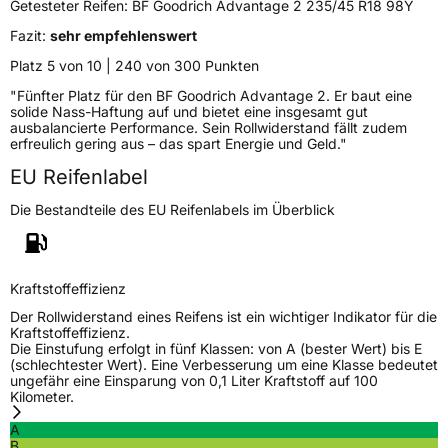
Getesteter Reifen:
BF Goodrich Advantage 2 235/45 R18 98Y
Zustand
Neureifen
Fazit:
sehr empfehlenswert
Platz 5 von 10 | 240 von 300 Punkten
EU Label
"Fünfter Platz für den BF Goodrich Advantage 2. Er baut eine
solide Nass-Haftung auf und bietet eine insgesamt gut
Effizienz
C
ausbalancierte Performance. Sein Rollwiderstand fällt zudem
erfreulich gering aus – das spart Energie und Geld."
Nasshaftung
A
EU Reifenlabel
Die Bestandteile des EU Reifenlabels im Überblick
Rollgeräusch (Klasse)
B
Rollgeräusch (dB)
71
Kraftstoffeffizienz
Fahrzeugklasse
C1
Der Rollwiderstand eines Reifens ist ein wichtiger Indikator für die
Kraftstoffeffizienz.
3PMSF / Schneeflockensymbol / Alpine-Symbol
Nein
Die Einstufung erfolgt in fünf Klassen: von A (bester Wert) bis E
(schlechtester Wert). Eine Verbesserung um eine Klasse bedeutet
ungefähr eine Einsparung von 0,1 Liter Kraftstoff auf 100
EPREL ID
2165490
Kilometer.
A
Allgemeine Produktsicherheit (GPSR)
B