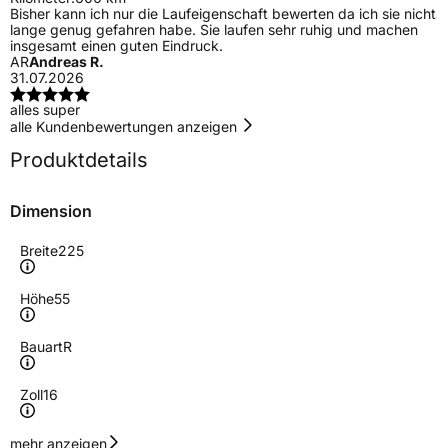
Bisher kann ich nur die Laufeigenschaft bewerten da ich sie nicht
lange genug gefahren habe. Sie laufen sehr ruhig und machen
insgesamt einen guten Eindruck.
AR
Andreas R.
31.07.2026
alles super
alle Kundenbewertungen anzeigen
Produktdetails
Dimension
Breite
225
Höhe
55
Bauart
R
Zoll
16
Geschwindigkeitsindex
V
mehr anzeigen