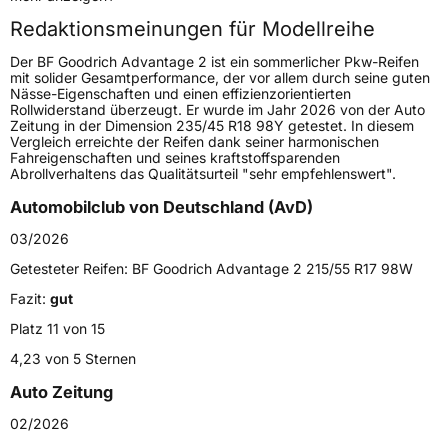
Redaktionsmeinungen für Modellreihe
Höchstgeschwindigkeit
240 km/h
Der BF Goodrich Advantage 2 ist ein sommerlicher Pkw-Reifen
Lastindex
95
mit solider Gesamtperformance, der vor allem durch seine guten
Nässe-Eigenschaften und einen effizienzorientierten
Rollwiderstand überzeugt. Er wurde im Jahr 2026 von der Auto
Höchstlast
690 kg
Zeitung in der Dimension 235/45 R18 98Y getestet. In diesem
Vergleich erreichte der Reifen dank seiner harmonischen
Gewicht (in kg)
10,74 kg
Fahreigenschaften und seines kraftstoffsparenden
Abrollverhaltens das Qualitätsurteil "sehr empfehlenswert".
Generelle Merkmale
Automobilclub von Deutschland (AvD)
Fahrzeugtyp
PKW
03/2026
Verwendung
Sommerreifen
Getesteter Reifen:
BF Goodrich Advantage 2 215/55 R17 98W
Modellname
Advantage 2
Fazit:
gut
Fahrzeugart
PKW & SUV
Platz 11 von 15
4,23 von 5 Sternen
Weitere Eigenschaften
Auto Zeitung
Schlauchtyp
TL
02/2026