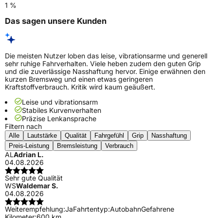
1 %
Das sagen unsere Kunden
Die meisten Nutzer loben das leise, vibrationsarme und generell
sehr ruhige Fahrverhalten. Viele heben zudem den guten Grip
und die zuverlässige Nasshaftung hervor. Einige erwähnen den
kurzen Bremsweg und einen etwas geringeren
Kraftstoffverbrauch. Kritik wird kaum geäußert.
Leise und vibrationsarm
Stabiles Kurvenverhalten
Präzise Lenkansprache
Filtern nach
Alle
Lautstärke
Qualität
Fahrgefühl
Grip
Nasshaftung
Preis-Leistung
Bremsleistung
Verbrauch
AL
Adrian L.
04.08.2026
Sehr gute Qualität
WS
Waldemar S.
04.08.2026
Weiterempfehlung:
Ja
Fahrtentyp:
Autobahn
Gefahrene
Kilometer:
600 km