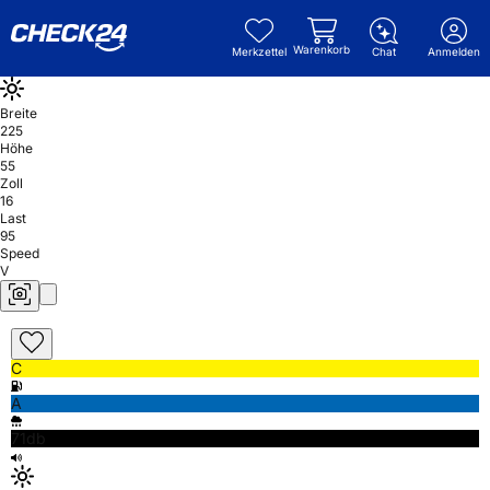
Warenkorb
Merkzettel
Chat
Anmelden
Breite
225
Höhe
55
Zoll
16
Last
95
Speed
V
C
A
71db