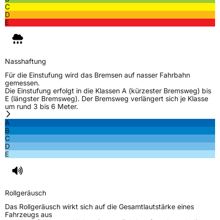
C
Herstellerkontakt
MANUFACTURE FRANCAISE DES
D
PNEUMATIQUES MICHELIN, place des
E
Carmes-Déchaux 23 63000 Clermont-
Ferrand Frankreich, contact@tc.michelin.eu
Nasshaftung
Für die Einstufung wird das Bremsen auf nasser Fahrbahn
gemessen.
Die Einstufung erfolgt in die Klassen A (kürzester Bremsweg) bis
E (längster Bremsweg). Der Bremsweg verlängert sich je Klasse
um rund 3 bis 6 Meter.
A
B
C
D
E
Rollgeräusch
Das Rollgeräusch wirkt sich auf die Gesamtlautstärke eines
Fahrzeugs aus