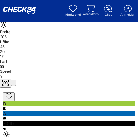
Warenkorb
Merkzettel
Chat
Anmelden
Breite
205
Höhe
45
Zoll
17
Last
88
Speed
Y
B
A
70db