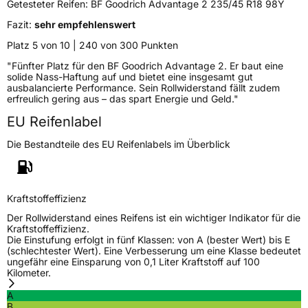
Getesteter Reifen:
BF Goodrich Advantage 2 235/45 R18 98Y
Fazit:
sehr empfehlenswert
Verstärkt
XL
Platz 5 von 10 | 240 von 300 Punkten
"Fünfter Platz für den BF Goodrich Advantage 2. Er baut eine
EU Label
solide Nass-Haftung auf und bietet eine insgesamt gut
ausbalancierte Performance. Sein Rollwiderstand fällt zudem
Effizienz
B
erfreulich gering aus – das spart Energie und Geld."
EU Reifenlabel
Nasshaftung
A
Die Bestandteile des EU Reifenlabels im Überblick
Rollgeräusch (Klasse)
B
Rollgeräusch (dB)
70
Kraftstoffeffizienz
Fahrzeugklasse
C1
Der Rollwiderstand eines Reifens ist ein wichtiger Indikator für die
Kraftstoffeffizienz.
Die Einstufung erfolgt in fünf Klassen: von A (bester Wert) bis E
3PMSF / Schneeflockensymbol / Alpine-Symbol
Nein
(schlechtester Wert). Eine Verbesserung um eine Klasse bedeutet
ungefähr eine Einsparung von 0,1 Liter Kraftstoff auf 100
Kilometer.
EPREL ID
2141009
A
B