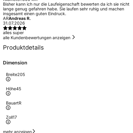
Bisher kann ich nur die Laufeigenschaft bewerten da ich sie nicht
lange genug gefahren habe. Sie laufen sehr ruhig und machen
insgesamt einen guten Eindruck.
AR
Andreas R.
31.07.2026
alles super
alle Kundenbewertungen anzeigen
Produktdetails
Dimension
Breite
205
Höhe
45
Bauart
R
Zoll
17
Geschwindigkeitsindex
Y
mehr anzeigen