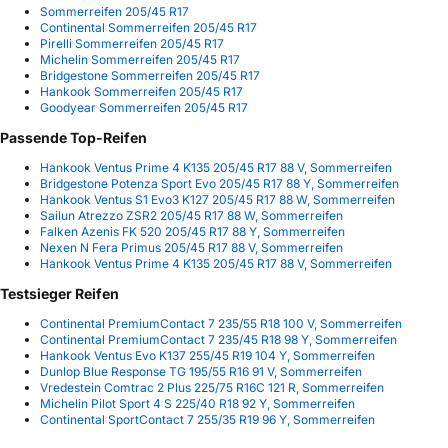
Sommerreifen 205/45 R17
Continental Sommerreifen 205/45 R17
Pirelli Sommerreifen 205/45 R17
Michelin Sommerreifen 205/45 R17
Bridgestone Sommerreifen 205/45 R17
Hankook Sommerreifen 205/45 R17
Goodyear Sommerreifen 205/45 R17
Passende Top-Reifen
Hankook Ventus Prime 4 K135 205/45 R17 88 V, Sommerreifen
Bridgestone Potenza Sport Evo 205/45 R17 88 Y, Sommerreifen
Hankook Ventus S1 Evo3 K127 205/45 R17 88 W, Sommerreifen
Sailun Atrezzo ZSR2 205/45 R17 88 W, Sommerreifen
Falken Azenis FK 520 205/45 R17 88 Y, Sommerreifen
Nexen N Fera Primus 205/45 R17 88 V, Sommerreifen
Hankook Ventus Prime 4 K135 205/45 R17 88 V, Sommerreifen
Testsieger Reifen
Continental PremiumContact 7 235/55 R18 100 V, Sommerreifen
Continental PremiumContact 7 235/45 R18 98 Y, Sommerreifen
Hankook Ventus Evo K137 255/45 R19 104 Y, Sommerreifen
Dunlop Blue Response TG 195/55 R16 91 V, Sommerreifen
Vredestein Comtrac 2 Plus 225/75 R16C 121 R, Sommerreifen
Michelin Pilot Sport 4 S 225/40 R18 92 Y, Sommerreifen
Continental SportContact 7 255/35 R19 96 Y, Sommerreifen