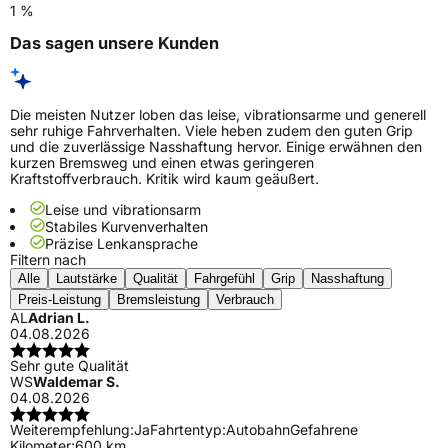
1 %
Das sagen unsere Kunden
Die meisten Nutzer loben das leise, vibrationsarme und generell
sehr ruhige Fahrverhalten. Viele heben zudem den guten Grip
und die zuverlässige Nasshaftung hervor. Einige erwähnen den
kurzen Bremsweg und einen etwas geringeren
Kraftstoffverbrauch. Kritik wird kaum geäußert.
Leise und vibrationsarm
Stabiles Kurvenverhalten
Präzise Lenkansprache
Filtern nach
Alle
Lautstärke
Qualität
Fahrgefühl
Grip
Nasshaftung
Preis-Leistung
Bremsleistung
Verbrauch
AL
Adrian L.
04.08.2026
Sehr gute Qualität
WS
Waldemar S.
04.08.2026
Weiterempfehlung:
Ja
Fahrtentyp:
Autobahn
Gefahrene
Kilometer:
600 km