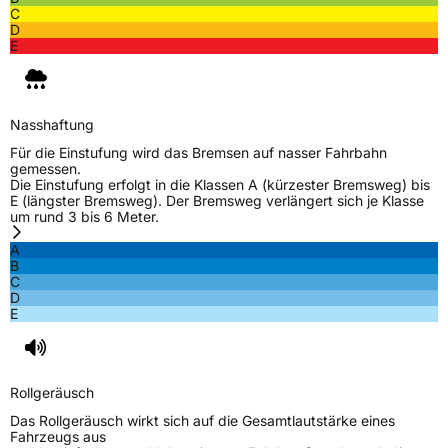
Allgemeine Produktsicherheit (GPSR)
C
D
Herstellerkontakt
MANUFACTURE FRANCAISE DES
E
PNEUMATIQUES MICHELIN, place des
Carmes-Déchaux 23 63000 Clermont-
Ferrand Frankreich, contact@tc.michelin.eu
Nasshaftung
Für die Einstufung wird das Bremsen auf nasser Fahrbahn
gemessen.
Die Einstufung erfolgt in die Klassen A (kürzester Bremsweg) bis
E (längster Bremsweg). Der Bremsweg verlängert sich je Klasse
um rund 3 bis 6 Meter.
A
B
C
D
E
Rollgeräusch
Das Rollgeräusch wirkt sich auf die Gesamtlautstärke eines
Fahrzeugs aus