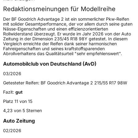
Redaktionsmeinungen für Modellreihe
Höchstgeschwindigkeit
300 km/h
Der BF Goodrich Advantage 2 ist ein sommerlicher Pkw-Reifen
Lastindex
88
mit solider Gesamtperformance, der vor allem durch seine guten
Nässe-Eigenschaften und einen effizienzorientierten
Rollwiderstand überzeugt. Er wurde im Jahr 2026 von der Auto
Höchstlast
560 kg
Zeitung in der Dimension 235/45 R18 98Y getestet. In diesem
Vergleich erreichte der Reifen dank seiner harmonischen
Fahreigenschaften und seines kraftstoffsparenden
Generelle Merkmale
Abrollverhaltens das Qualitätsurteil "sehr empfehlenswert".
Fahrzeugtyp
PKW
Automobilclub von Deutschland (AvD)
Verwendung
Sommerreifen
03/2026
Modellname
Advantage 2
Getesteter Reifen:
BF Goodrich Advantage 2 215/55 R17 98W
Fahrzeugart
PKW & SUV
Fazit:
gut
Platz 11 von 15
Weitere Eigenschaften
4,23 von 5 Sternen
Auto Zeitung
Schlauchtyp
TL
02/2026
Zustand
Neureifen