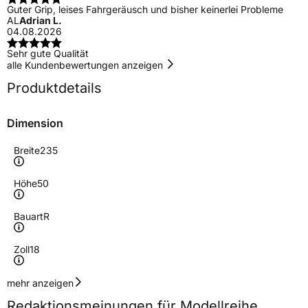
Guter Grip, leises Fahrgeräusch und bisher keinerlei Probleme
AL
Adrian L.
04.08.2026
Sehr gute Qualität
alle Kundenbewertungen anzeigen
Produktdetails
Dimension
Breite
235
Höhe
50
Bauart
R
Zoll
18
Geschwindigkeitsindex
Y
mehr anzeigen
Redaktionsmeinungen für Modellreihe