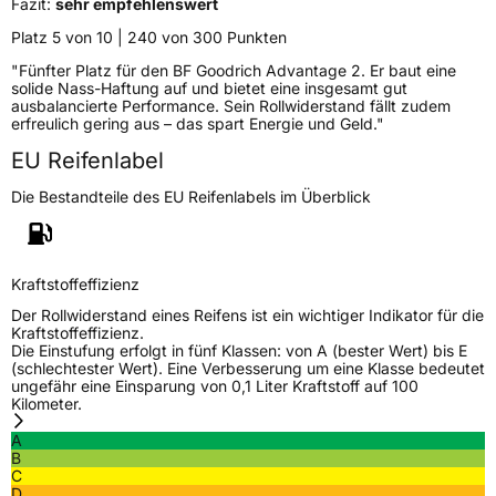
Fazit:
sehr empfehlenswert
Platz 5 von 10 | 240 von 300 Punkten
Verstärkt
XL
"Fünfter Platz für den BF Goodrich Advantage 2. Er baut eine
solide Nass-Haftung auf und bietet eine insgesamt gut
EU Label
ausbalancierte Performance. Sein Rollwiderstand fällt zudem
erfreulich gering aus – das spart Energie und Geld."
Effizienz
B
EU Reifenlabel
Die Bestandteile des EU Reifenlabels im Überblick
Nasshaftung
A
Rollgeräusch (Klasse)
B
Kraftstoffeffizienz
Rollgeräusch (dB)
70
Der Rollwiderstand eines Reifens ist ein wichtiger Indikator für die
Kraftstoffeffizienz.
Fahrzeugklasse
C1
Die Einstufung erfolgt in fünf Klassen: von A (bester Wert) bis E
(schlechtester Wert). Eine Verbesserung um eine Klasse bedeutet
ungefähr eine Einsparung von 0,1 Liter Kraftstoff auf 100
3PMSF / Schneeflockensymbol / Alpine-Symbol
Nein
Kilometer.
A
EPREL ID
2191458
B
C
D
Allgemeine Produktsicherheit (GPSR)