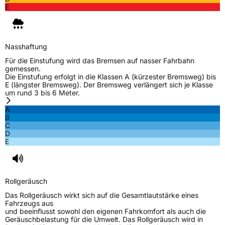
E
Herstellerkontakt
MANUFACTURE FRANCAISE DES
PNEUMATIQUES MICHELIN, place des
Carmes-Déchaux 23 63000 Clermont-
Ferrand Frankreich, contact@tc.michelin.eu
Nasshaftung
Für die Einstufung wird das Bremsen auf nasser Fahrbahn
gemessen.
Die Einstufung erfolgt in die Klassen A (kürzester Bremsweg) bis
E (längster Bremsweg). Der Bremsweg verlängert sich je Klasse
um rund 3 bis 6 Meter.
A
B
C
D
E
Rollgeräusch
Das Rollgeräusch wirkt sich auf die Gesamtlautstärke eines
Fahrzeugs aus
und beeinflusst sowohl den eigenen Fahrkomfort als auch die
Geräuschbelastung für die Umwelt. Das Rollgeräusch wird in