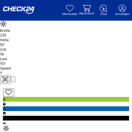
Warenkorb
Merkzettel
Chat
Anmelden
Breite
235
Höhe
50
Zoll
18
Last
101
Speed
Y
B
A
70db