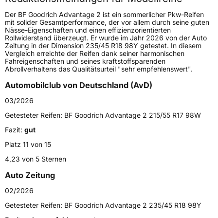
Höchstgeschwindigkeit
300 km/h
Der BF Goodrich Advantage 2 ist ein sommerlicher Pkw-Reifen
Lastindex
101
mit solider Gesamtperformance, der vor allem durch seine guten
Nässe-Eigenschaften und einen effizienzorientierten
Rollwiderstand überzeugt. Er wurde im Jahr 2026 von der Auto
Höchstlast
825 kg
Zeitung in der Dimension 235/45 R18 98Y getestet. In diesem
Vergleich erreichte der Reifen dank seiner harmonischen
Gewicht (in kg)
12,48 kg
Fahreigenschaften und seines kraftstoffsparenden
Abrollverhaltens das Qualitätsurteil "sehr empfehlenswert".
Generelle Merkmale
Automobilclub von Deutschland (AvD)
Fahrzeugtyp
PKW
03/2026
Verwendung
Sommerreifen
Getesteter Reifen:
BF Goodrich Advantage 2 215/55 R17 98W
Modellname
Advantage 2
Fazit:
gut
Fahrzeugart
PKW & SUV
Platz 11 von 15
4,23 von 5 Sternen
Weitere Eigenschaften
Auto Zeitung
Schlauchtyp
TL
02/2026
Getesteter Reifen:
BF Goodrich Advantage 2 235/45 R18 98Y
Zustand
Neureifen