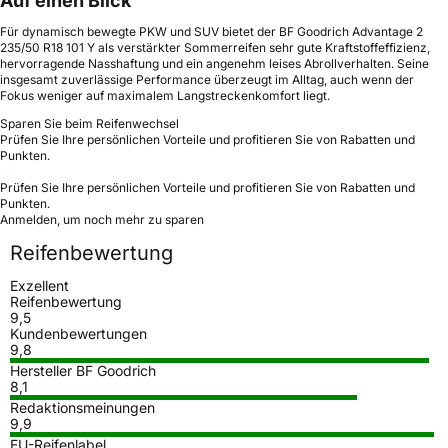
Auf einen Blick
Für dynamisch bewegte PKW und SUV bietet der BF Goodrich Advantage 2
235/50 R18 101 Y als verstärkter Sommerreifen sehr gute Kraftstoffeffizienz,
hervorragende Nasshaftung und ein angenehm leises Abrollverhalten. Seine
insgesamt zuverlässige Performance überzeugt im Alltag, auch wenn der
Fokus weniger auf maximalem Langstreckenkomfort liegt.
Sparen Sie beim Reifenwechsel
Prüfen Sie Ihre persönlichen Vorteile und profitieren Sie von Rabatten und
Punkten.
Prüfen Sie Ihre persönlichen Vorteile und profitieren Sie von Rabatten und
Punkten.
Anmelden, um noch mehr zu sparen
Reifenbewertung
Exzellent
Reifenbewertung
9,5
Kundenbewertungen
9,8
Hersteller BF Goodrich
8,1
Redaktionsmeinungen
9,9
EU-Reifenlabel