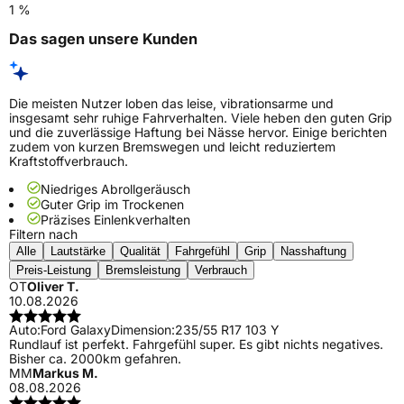
1 %
Das sagen unsere Kunden
Die meisten Nutzer loben das leise, vibrationsarme und
insgesamt sehr ruhige Fahrverhalten. Viele heben den guten Grip
und die zuverlässige Haftung bei Nässe hervor. Einige berichten
zudem von kurzen Bremswegen und leicht reduziertem
Kraftstoffverbrauch.
Niedriges Abrollgeräusch
Guter Grip im Trockenen
Präzises Einlenkverhalten
Filtern nach
Alle
Lautstärke
Qualität
Fahrgefühl
Grip
Nasshaftung
Preis-Leistung
Bremsleistung
Verbrauch
OT
Oliver T.
10.08.2026
Auto:
Ford Galaxy
Dimension:
235/55 R17 103 Y
Rundlauf ist perfekt. Fahrgefühl super. Es gibt nichts negatives.
Bisher ca. 2000km gefahren.
MM
Markus M.
08.08.2026