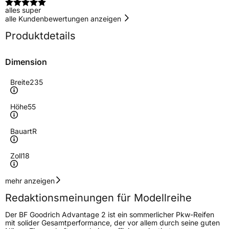
alles super
alle Kundenbewertungen anzeigen
Produktdetails
Dimension
Breite
235
Höhe
55
Bauart
R
Zoll
18
Geschwindigkeitsindex
V
mehr anzeigen
Redaktionsmeinungen für Modellreihe
Höchstgeschwindigkeit
240 km/h
Der BF Goodrich Advantage 2 ist ein sommerlicher Pkw-Reifen
Lastindex
104
mit solider Gesamtperformance, der vor allem durch seine guten