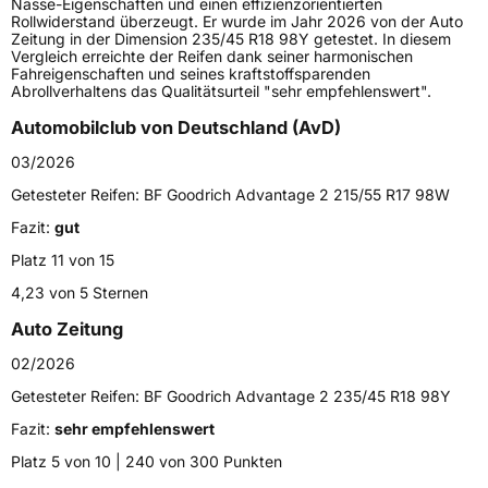
Nässe-Eigenschaften und einen effizienzorientierten
Rollwiderstand überzeugt. Er wurde im Jahr 2026 von der Auto
Höchstlast
900 kg
Zeitung in der Dimension 235/45 R18 98Y getestet. In diesem
Vergleich erreichte der Reifen dank seiner harmonischen
Fahreigenschaften und seines kraftstoffsparenden
Generelle Merkmale
Abrollverhaltens das Qualitätsurteil "sehr empfehlenswert".
Fahrzeugtyp
PKW
Automobilclub von Deutschland (AvD)
Verwendung
Sommerreifen
03/2026
Modellname
Advantage 2
Getesteter Reifen:
BF Goodrich Advantage 2 215/55 R17 98W
Fahrzeugart
PKW & SUV
Fazit:
gut
Platz 11 von 15
Weitere Eigenschaften
4,23 von 5 Sternen
Auto Zeitung
Schlauchtyp
TL
02/2026
Zustand
Neureifen
Getesteter Reifen:
BF Goodrich Advantage 2 235/45 R18 98Y
Fazit:
sehr empfehlenswert
Verstärkt
XL
Platz 5 von 10 | 240 von 300 Punkten