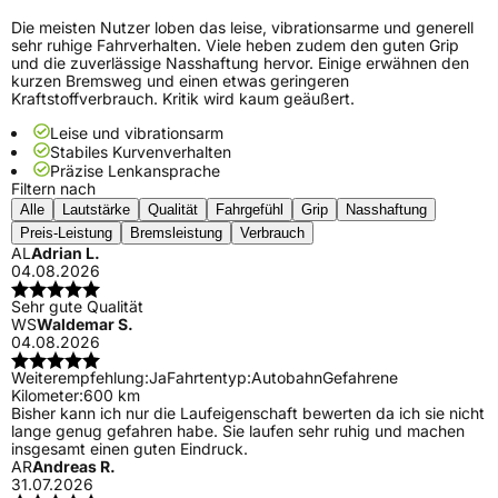
Die meisten Nutzer loben das leise, vibrationsarme und generell
sehr ruhige Fahrverhalten. Viele heben zudem den guten Grip
und die zuverlässige Nasshaftung hervor. Einige erwähnen den
kurzen Bremsweg und einen etwas geringeren
Kraftstoffverbrauch. Kritik wird kaum geäußert.
Leise und vibrationsarm
Stabiles Kurvenverhalten
Präzise Lenkansprache
Filtern nach
Alle
Lautstärke
Qualität
Fahrgefühl
Grip
Nasshaftung
Preis-Leistung
Bremsleistung
Verbrauch
AL
Adrian L.
04.08.2026
Sehr gute Qualität
WS
Waldemar S.
04.08.2026
Weiterempfehlung:
Ja
Fahrtentyp:
Autobahn
Gefahrene
Kilometer:
600 km
Bisher kann ich nur die Laufeigenschaft bewerten da ich sie nicht
lange genug gefahren habe. Sie laufen sehr ruhig und machen
insgesamt einen guten Eindruck.
AR
Andreas R.
31.07.2026