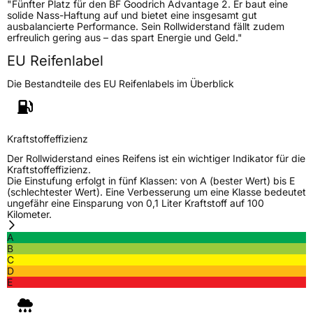
"Fünfter Platz für den BF Goodrich Advantage 2. Er baut eine
EU Label
solide Nass-Haftung auf und bietet eine insgesamt gut
ausbalancierte Performance. Sein Rollwiderstand fällt zudem
Effizienz
B
erfreulich gering aus – das spart Energie und Geld."
EU Reifenlabel
Nasshaftung
A
Die Bestandteile des EU Reifenlabels im Überblick
Rollgeräusch (Klasse)
B
Rollgeräusch (dB)
70
Kraftstoffeffizienz
Fahrzeugklasse
C1
Der Rollwiderstand eines Reifens ist ein wichtiger Indikator für die
Kraftstoffeffizienz.
Die Einstufung erfolgt in fünf Klassen: von A (bester Wert) bis E
3PMSF / Schneeflockensymbol / Alpine-Symbol
Nein
(schlechtester Wert). Eine Verbesserung um eine Klasse bedeutet
ungefähr eine Einsparung von 0,1 Liter Kraftstoff auf 100
Kilometer.
EPREL ID
2155257
A
B
Allgemeine Produktsicherheit (GPSR)
C
D
Herstellerkontakt
MANUFACTURE FRANCAISE DES
E
PNEUMATIQUES MICHELIN, place des
Carmes-Déchaux 23 63000 Clermont-
Ferrand Frankreich, contact@tc.michelin.eu