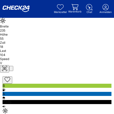
Warenkorb
Merkzettel
Chat
Anmelden
Breite
235
Höhe
55
Zoll
18
Last
104
Speed
V
B
A
70db