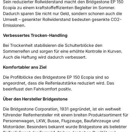
Sein reduzierter Rollwiderstand macht den Bridgestone EP 150
Ecopia zu einem kraftstoffeffizienten Begleiter im Sommer.
Rollgeräusch (dB)
71
Dadurch sparen Sie nicht nur Geld, sondern schonen auch die
Fahrzeugklasse
C1
Umwelt – gesenkter Rollwiderstand bedeuten gesenkte CO2-
Emissionen.
3PMSF / Schneeflockensymbol / Alpine-Symbol
Nein
Verbessertes Trocken-Handling
Bei Trockenheit stabilisieren die Schulterblöcke den
Eisgrip
Nein
Sommerreifen und sorgen für eine erhöhte Kontrolle in Kurven.
EPREL ID
380897
Auch die Haftung wird dadurch verbessert.
Komfortabler ans Ziel
Allgemeine Produktsicherheit (GPSR)
Die Profilblöcke des Bridgestone EP 150 Ecopia sind so
Herstellerkontakt
BRIDGESTONE EU NV/SA, Via del Fosso del
angeordnet, dass die Reifenlautstärke reduziert wird. Das
Salceto 13/15 00128 Rome Italien,
beeinflusst den Fahrkomfort positiv.
market.surveillance@bridgestone.eu
Über den Hersteller Bridgestone
Die Bridgestone Corporation, 1931 gegründet, ist ein weltweit
führender Reifenhersteller mit einem breiten Produktsortiment für
Personenwagen, LKW, Busse, Flugzeuge, Baufahrzeuge und
Motorräder. Besonders bekannt wurde Bridgestone als beliebter