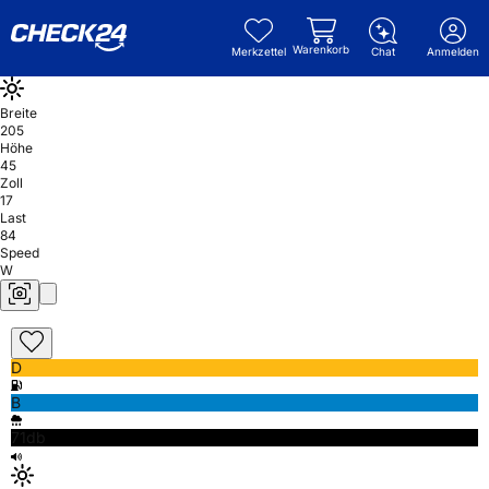
Warenkorb
Merkzettel
Chat
Anmelden
Breite
205
Höhe
45
Zoll
17
Last
84
Speed
W
D
B
71db