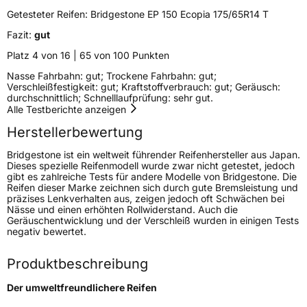
Modellname
Ecopia EP 150
Getesteter Reifen:
Bridgestone EP 150 Ecopia 175/65R14 T
Fahrzeugart
PKW & SUV
Fazit:
gut
Platz 4 von 16 | 65 von 100 Punkten
Weitere Eigenschaften
Nasse Fahrbahn: gut; Trockene Fahrbahn: gut;
Verschleißfestigkeit: gut; Kraftstoffverbrauch: gut; Geräusch:
durchschnittlich; Schnelllaufprüfung: sehr gut.
Schlauchtyp
TL
Alle Testberichte anzeigen
Herstellerbewertung
Zustand
Neureifen
Bridgestone ist ein weltweit führender Reifenhersteller aus Japan.
Felgenschutz
MFS
Dieses spezielle Reifenmodell wurde zwar nicht getestet, jedoch
gibt es zahlreiche Tests für andere Modelle von Bridgestone. Die
Reifen dieser Marke zeichnen sich durch gute Bremsleistung und
präzises Lenkverhalten aus, zeigen jedoch oft Schwächen bei
EU Label
Nässe und einen erhöhten Rollwiderstand. Auch die
Geräuschentwicklung und der Verschleiß wurden in einigen Tests
negativ bewertet.
Effizienz
D
Produktbeschreibung
Nasshaftung
B
Der umweltfreundlichere Reifen
Rollgeräusch (Klasse)
B