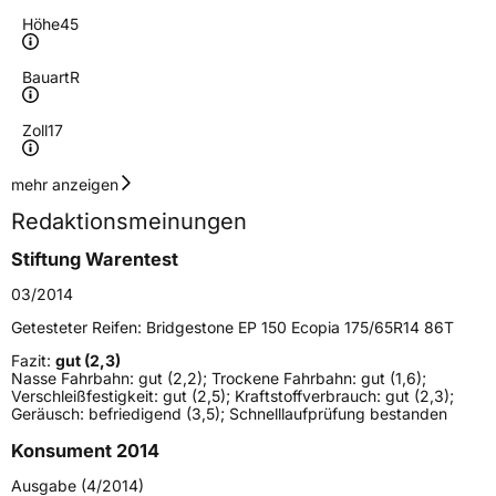
Höhe
45
Bauart
R
Zoll
17
Geschwindigkeitsindex
W
mehr anzeigen
Redaktionsmeinungen
Höchstgeschwindigkeit
270 km/h
Stiftung Warentest
Lastindex
84
03/2014
Höchstlast
500 kg
Getesteter Reifen:
Bridgestone EP 150 Ecopia 175/65R14 86T
Gewicht (in kg)
8,38 kg
Fazit:
gut (2,3)
Nasse Fahrbahn: gut (2,2); Trockene Fahrbahn: gut (1,6);
Verschleißfestigkeit: gut (2,5); Kraftstoffverbrauch: gut (2,3);
Generelle Merkmale
Geräusch: befriedigend (3,5); Schnelllaufprüfung bestanden
Fahrzeugtyp
PKW
Konsument 2014
Verwendung
Sommerreifen
Ausgabe (4/2014)