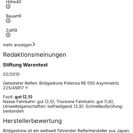
Höhe
40
Bauart
R
Zoll
19
Geschwindigkeitsindex
W
mehr anzeigen
Redaktionsmeinungen
Höchstgeschwindigkeit
270 km/h
Stiftung Warentest
Lastindex
94
02/2010
Höchstlast
670 kg
Getesteter Reifen:
Bridgestone Potenza RE 050 Asymmetric
225/45R17 Y
Gewicht (in kg)
13,294 kg
Fazit:
gut (2,5)
Nasse Fahrbahn: gut (2,5); Trockene Fahrbahn: gut (1,6);
Generelle Merkmale
Umwelteigenschaften: befriedigend (2,9); Schnelllaufprüfung:
bestanden
Fahrzeugtyp
PKW
Herstellerbewertung
Verwendung
Sommerreifen
Bridgestone ist ein weltweit führender Reifenhersteller aus Japan.
Modellname
Potenza RE 050 Asymmetric