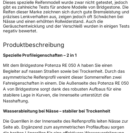
Dieses spezielle Reifenmodell wurde zwar nicht getestet, jedoch
gibt es zahlreiche Tests für andere Modelle von Bridgestone. Die
Fahrzeugart
PKW & SUV
Reifen dieser Marke zeichnen sich durch gute Bremsleistung und
präzises Lenkverhalten aus, zeigen jedoch oft Schwächen bei
Nässe und einen erhöhten Rollwiderstand. Auch die
Weitere Eigenschaften
Geräuschentwicklung und der Verschleiß wurden in einigen Tests
negativ bewertet.
Schlauchtyp
TL
Produktbeschreibung
Zustand
Neureifen
Spezielle Profileigenschaften – 2 in 1
Mit dem Bridgestone Potenza RE 050 A haben Sie einen
Felgenschutz
MFS
Begleiter auf nassen Straßen sowie bei Trockenheit. Durch das
asymmetrische Reifenprofil vereint dieser Sommerreifen zwei
Fahreigenschaften in einem. Die Außenseite des Potenza RE 050
EU Label
A von Bridgestone sorgt dank des robusten Aufbaus für eine
stabilere Lage in Kurven, die Innenseite unterstützt die
Effizienz
E
Nasshaftung.
Nasshaftung
C
Wasserableitung bei Nässe – stabiler bei Trockenheit
Die Querrillen in der Innenseite des Reifenprofils leiten Nässe zur
Rollgeräusch (Klasse)
B
Seite ab. Ergänzend zum asymmetrischen Profilaufbau sorgen
die breiten Längsrillen für eine effektivere Wasserverdrängung,