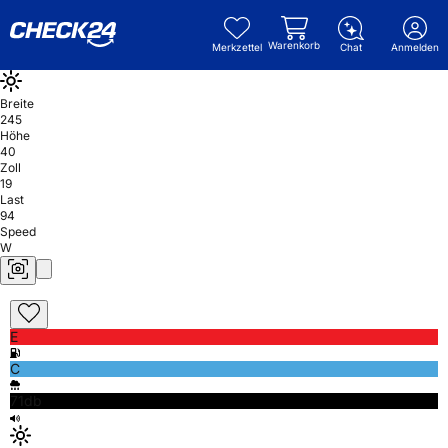
Warenkorb
Merkzettel
Chat
Anmelden
Breite
245
Höhe
40
Zoll
19
Last
94
Speed
W
E
C
71db