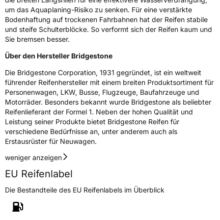
Rollgeräusch (dB)
71
um das Aquaplaning-Risiko zu senken. Für eine verstärkte
Bodenhaftung auf trockenen Fahrbahnen hat der Reifen stabile
Fahrzeugklasse
C1
und steife Schulterblöcke. So verformt sich der Reifen kaum und
Sie bremsen besser.
3PMSF / Schneeflockensymbol / Alpine-Symbol
Nein
Über den Hersteller Bridgestone
Eisgrip
Nein
Die Bridgestone Corporation, 1931 gegründet, ist ein weltweit
führender Reifenhersteller mit einem breiten Produktsortiment für
EPREL ID
635296
Personenwagen, LKW, Busse, Flugzeuge, Baufahrzeuge und
Motorräder. Besonders bekannt wurde Bridgestone als beliebter
Allgemeine Produktsicherheit (GPSR)
Reifenlieferant der Formel 1. Neben der hohen Qualität und
Leistung seiner Produkte bietet Bridgestone Reifen für
Herstellerkontakt
BRIDGESTONE EU NV/SA, Via del Fosso del
verschiedene Bedürfnisse an, unter anderem auch als
Salceto 13/15 00128 Rome Italien,
market.surveillance@bridgestone.eu
Erstausrüster für Neuwagen.
weniger anzeigen
EU Reifenlabel
Die Bestandteile des EU Reifenlabels im Überblick