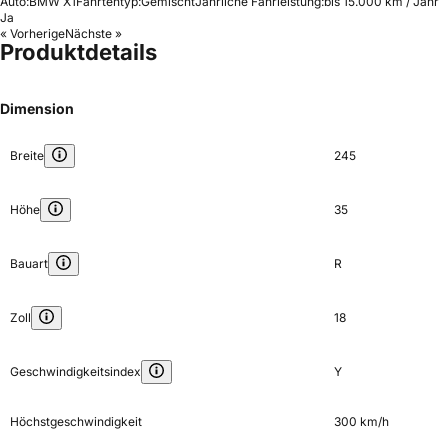
Auto:
BMW X1
Fahrtentyp:
Gemischt
Jährliche Fahrleistung:
bis 15.000 km / Jahr
Ja
« Vorherige
Nächste »
Produktdetails
Dimension
Breite
245
Höhe
35
Bauart
R
Zoll
18
Geschwindigkeitsindex
Y
Höchstgeschwindigkeit
300 km/h