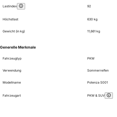
Lastindex
92
Höchstlast
630 kg
Gewicht (in kg)
11,661 kg
Generelle Merkmale
Fahrzeugtyp
PKW
Verwendung
Sommerreifen
Modellname
Potenza S001
Fahrzeugart
PKW & SUV