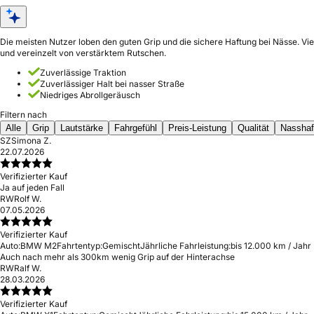
Die meisten Nutzer loben den guten Grip und die sichere Haftung bei Nässe. Vi
und vereinzelt von verstärktem Rutschen.
Zuverlässige Traktion
Zuverlässiger Halt bei nasser Straße
Niedriges Abrollgeräusch
Filtern nach
Alle
Grip
Lautstärke
Fahrgefühl
Preis-Leistung
Qualität
Nasshaf
SZ
Simona Z.
22.07.2026
Verifizierter Kauf
Ja auf jeden Fall
RW
Rolf W.
07.05.2026
Verifizierter Kauf
Auto:
BMW M2
Fahrtentyp:
Gemischt
Jährliche Fahrleistung:
bis 12.000 km / Jahr
Auch nach mehr als 300km wenig Grip auf der Hinterachse
RW
Ralf W.
28.03.2026
Verifizierter Kauf