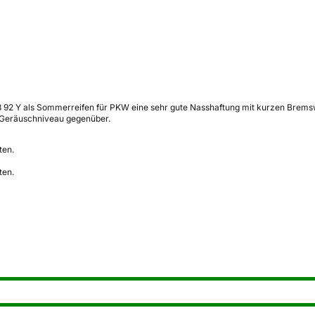
R18 92 Y als Sommerreifen für PKW eine sehr gute Nasshaftung mit kurzen Brems
s Geräuschniveau gegenüber.
ten.
ten.