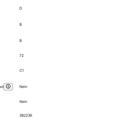
D
B
B
72
C1
ol
Nein
Nein
382236