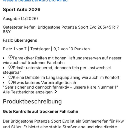
Sport Auto 2026
Verstärkt
XL
Ausgabe (4/2026)
Felgenschutz
MFS
Getesteter Reifen:
Bridgestone Potenza Sport Evo 205/45 R17
88Y
Elektro
Ja
Fazit:
überragend
Platz 1 von 7 | Testsieger | 9,2 von 10 Punkten
EU Label
Fahraktiver Reifen mit hohen Haftungsreserven auf nasser
wie auch auf trockener Fahrbahn
Effizienz
D
Primär untersteuernd, dennoch fein per Lastwechsel
steuerbar
Kleine Defizite im Längsaquaplaning wie auch im Komfort
Nasshaftung
A
Etwas lauteres Vorbeirollgeräusch
"Sehr sicher und dennoch fahraktiv – unsere klare Nummer 1"
Alle Testberichte anzeigen
Rollgeräusch (Klasse)
B
Produktbeschreibung
Rollgeräusch (dB)
73
Gute Kontrolle auf trockener Fahrbahn
Fahrzeugklasse
C1
Der Bridgestone Potenza Sport Evo ist ein Sommerreifen für Pkw
und SUVs. Er bietet eine stabile Straßenlage und eine direkte