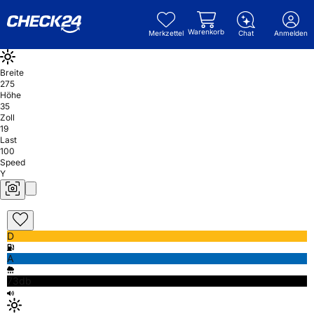
Warenkorb
Merkzettel
Chat
Anmelden
Breite
275
Höhe
35
Zoll
19
Last
100
Speed
Y
D
A
73db