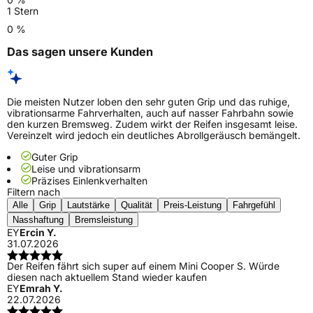
1 Stern
0 %
Das sagen unsere Kunden
Die meisten Nutzer loben den sehr guten Grip und das ruhige,
vibrationsarme Fahrverhalten, auch auf nasser Fahrbahn sowie
den kurzen Bremsweg. Zudem wirkt der Reifen insgesamt leise.
Vereinzelt wird jedoch ein deutliches Abrollgeräusch bemängelt.
Guter Grip
Leise und vibrationsarm
Präzises Einlenkverhalten
Filtern nach
Alle
Grip
Lautstärke
Qualität
Preis-Leistung
Fahrgefühl
Nasshaftung
Bremsleistung
EY
Ercin Y.
31.07.2026
Der Reifen fährt sich super auf einem Mini Cooper S. Würde
diesen nach aktuellem Stand wieder kaufen
EY
Emrah Y.
22.07.2026