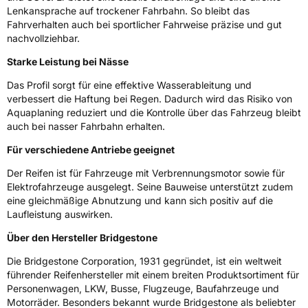
3PMSF / Schneeflockensymbol / Alpine-Symbol
Nein
Lenkansprache auf trockener Fahrbahn. So bleibt das
Fahrverhalten auch bei sportlicher Fahrweise präzise und gut
Eisgrip
Nein
nachvollziehbar.
EPREL ID
2460302
Starke Leistung bei Nässe
Allgemeine Produktsicherheit (GPSR)
Das Profil sorgt für eine effektive Wasserableitung und
verbessert die Haftung bei Regen. Dadurch wird das Risiko von
Aquaplaning reduziert und die Kontrolle über das Fahrzeug bleibt
Herstellerkontakt
BRIDGESTONE EU NV/SA, Via del Fosso del
Salceto 13/15 00128 Rome Italien,
auch bei nasser Fahrbahn erhalten.
market.surveillance@bridgestone.eu
Für verschiedene Antriebe geeignet
Der Reifen ist für Fahrzeuge mit Verbrennungsmotor sowie für
Elektrofahrzeuge ausgelegt. Seine Bauweise unterstützt zudem
eine gleichmäßige Abnutzung und kann sich positiv auf die
Laufleistung auswirken.
Über den Hersteller Bridgestone
Die Bridgestone Corporation, 1931 gegründet, ist ein weltweit
führender Reifenhersteller mit einem breiten Produktsortiment für
Personenwagen, LKW, Busse, Flugzeuge, Baufahrzeuge und
Motorräder. Besonders bekannt wurde Bridgestone als beliebter