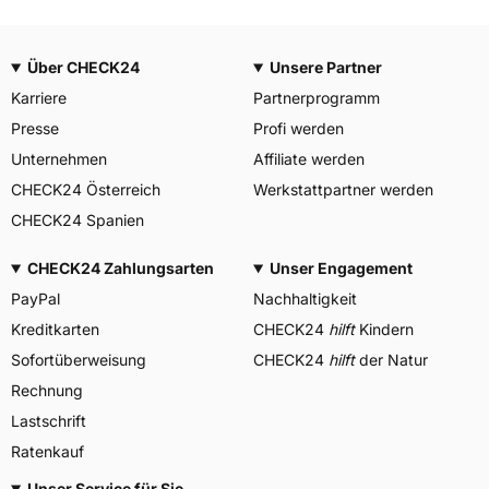
Über CHECK24
Unsere Partner
Karriere
Partnerprogramm
Presse
Profi werden
Unternehmen
Affiliate werden
CHECK24 Österreich
Werkstattpartner werden
CHECK24 Spanien
CHECK24 Zahlungsarten
Unser Engagement
PayPal
Nachhaltigkeit
Kreditkarten
CHECK24
hilft
Kindern
Sofortüberweisung
CHECK24
hilft
der Natur
Rechnung
Lastschrift
Ratenkauf
Unser Service für Sie