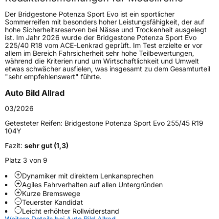
Höchstgeschwindigkeit
300 km/h
Der Bridgestone Potenza Sport Evo ist ein sportlicher
Lastindex
100
Sommerreifen mit besonders hoher Leistungsfähigkeit, der auf
hohe Sicherheitsreserven bei Nässe und Trockenheit ausgelegt
ist. Im Jahr 2026 wurde der Bridgestone Potenza Sport Evo
Höchstlast
800 kg
225/40 R18 vom ACE-Lenkrad geprüft. Im Test erzielte er vor
allem im Bereich Fahrsicherheit sehr hohe Teilbewertungen,
Gewicht (in kg)
12,604 kg
während die Kriterien rund um Wirtschaftlichkeit und Umwelt
etwas schwächer ausfielen, was insgesamt zu dem Gesamturteil
"sehr empfehlenswert" führte.
Generelle Merkmale
Auto Bild Allrad
Fahrzeugtyp
PKW
03/2026
Verwendung
Sommerreifen
Getesteter Reifen:
Bridgestone Potenza Sport Evo 255/45 R19
Modellname
Potenza Sport Evo
104Y
Fahrzeugart
PKW & SUV
Fazit:
sehr gut (1,3)
Platz 3 von 9
Weitere Eigenschaften
Dynamiker mit direktem Lenkansprechen
Agiles Fahrverhalten auf allen Untergründen
Schlauchtyp
TL
Kurze Bremswege
Teuerster Kandidat
Leicht erhöhter Rollwiderstand
Zustand
Neureifen
Weitere Details bei Auto Bild Allrad