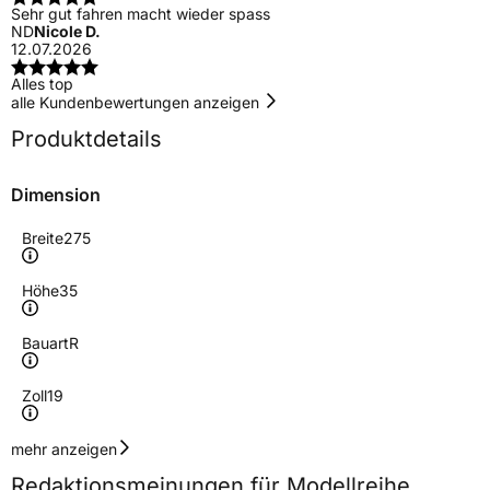
Sehr gut fahren macht wieder spass
ND
Nicole D.
12.07.2026
Alles top
alle Kundenbewertungen anzeigen
Produktdetails
Dimension
Breite
275
Höhe
35
Bauart
R
Zoll
19
Geschwindigkeitsindex
Y
mehr anzeigen
Redaktionsmeinungen für Modellreihe