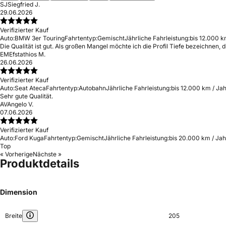
SJ
Siegfried J.
29.06.2026
Verifizierter Kauf
Auto:
BMW 3er Touring
Fahrtentyp:
Gemischt
Jährliche Fahrleistung:
bis 12.000 k
Die Qualität ist gut. Als großen Mangel möchte ich die Profil Tiefe bezeichnen
EM
Efstathios M.
26.06.2026
Verifizierter Kauf
Auto:
Seat Ateca
Fahrtentyp:
Autobahn
Jährliche Fahrleistung:
bis 12.000 km / Ja
Sehr gute Qualität.
AV
Angelo V.
07.06.2026
Verifizierter Kauf
Auto:
Ford Kuga
Fahrtentyp:
Gemischt
Jährliche Fahrleistung:
bis 20.000 km / Jah
Top
« Vorherige
Nächste »
Produktdetails
Dimension
Breite
205