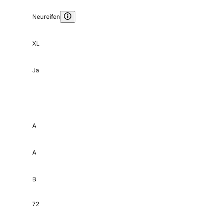
Neureifen
XL
Ja
A
A
B
72