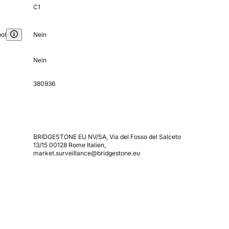
C1
ol
Nein
Nein
380936
BRIDGESTONE EU NV/SA, Via del Fosso del Salceto
13/15 00128 Rome Italien,
market.surveillance@bridgestone.eu