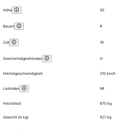
Höhe
50
Bauart
R
Zoll
19
Geschwindigkeitsindex
H
Höchstgeschwindigkeit
210 km/h
Lastindex
94
Höchstlast
670 kg
Gewicht (in kg)
9,17 kg