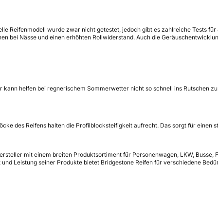
ielle Reifenmodell wurde zwar nicht getestet, jedoch gibt es zahlreiche Tests f
en bei Nässe und einen erhöhten Rollwiderstand. Auch die Geräuschentwicklung
Er kann helfen bei regnerischem Sommerwetter nicht so schnell ins Rutschen zu
cke des Reifens halten die Profilblocksteifigkeit aufrecht. Das sorgt für einen
enhersteller mit einem breiten Produktsortiment für Personenwagen, LKW, Buss
ät und Leistung seiner Produkte bietet Bridgestone Reifen für verschiedene Bed