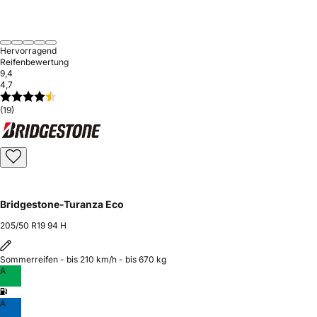
Hervorragend
Reifenbewertung
9,4
4,7
(19)
Bridgestone-Turanza Eco
205/50 R19 94 H
Sommerreifen - bis 210 km/h - bis 670 kg
A
A