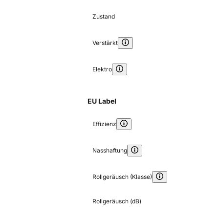
Zustand
Verstärkt
Elektro
EU Label
Effizienz
Nasshaftung
Rollgeräusch (Klasse)
Rollgeräusch (dB)