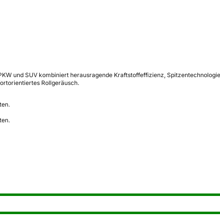
 und SUV kombiniert herausragende Kraftstoffeffizienz, Spitzentechnologie un
rtorientiertes Rollgeräusch.
ten.
ten.