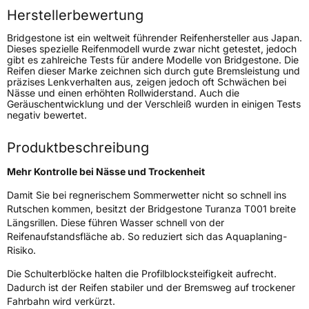
Rollgeräusch (Klasse)
B
Herstellerbewertung
Bridgestone ist ein weltweit führender Reifenhersteller aus Japan.
Rollgeräusch (dB)
70
Dieses spezielle Reifenmodell wurde zwar nicht getestet, jedoch
gibt es zahlreiche Tests für andere Modelle von Bridgestone. Die
Fahrzeugklasse
C1
Reifen dieser Marke zeichnen sich durch gute Bremsleistung und
präzises Lenkverhalten aus, zeigen jedoch oft Schwächen bei
Nässe und einen erhöhten Rollwiderstand. Auch die
3PMSF / Schneeflockensymbol / Alpine-Symbol
Nein
Geräuschentwicklung und der Verschleiß wurden in einigen Tests
negativ bewertet.
Eisgrip
Nein
Produktbeschreibung
EPREL ID
380997
Mehr Kontrolle bei Nässe und Trockenheit
Allgemeine Produktsicherheit (GPSR)
Damit Sie bei regnerischem Sommerwetter nicht so schnell ins
Herstellerkontakt
BRIDGESTONE EU NV/SA, Via del Fosso del
Rutschen kommen, besitzt der Bridgestone Turanza T001 breite
Salceto 13/15 00128 Rome Italien,
Längsrillen. Diese führen Wasser schnell von der
market.surveillance@bridgestone.eu
Reifenaufstandsfläche ab. So reduziert sich das Aquaplaning-
Risiko.
Die Schulterblöcke halten die Profilblocksteifigkeit aufrecht.
Dadurch ist der Reifen stabiler und der Bremsweg auf trockener
Fahrbahn wird verkürzt.