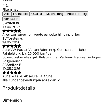
4 %
Filtern nach
Alle
Lautstärke
Qualität
Nasshaftung
Preis-Leistung
Verbrauch
SW
Stoll W.
19.06.2026
Alles war super. Ich werde es weiterhin empfehlen.
TV
Torsten v.
19.05.2026
Auto:
VW Passat Variant
Fahrtentyp:
Gemischt
Jährliche
Fahrleistung:
bis 25.000 km / Jahr
Soweit bisher alles gut. Relativ guter Verbrauch sowie niedriges
Rollgeräusch.
SB
Steffen B.
19.05.2026
Auf alle Fälle. Absolute Laufruhe.
alle Kundenbewertungen anzeigen
Produktdetails
Dimension