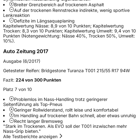
Breiter Grenzbereich auf trockenem Asphalt
Verwendung
Sommerreifen
Auf der trockenen Rennstrecke indirekte, wenig sportive
Lenkreaktion
Modellname
Turanza T001
Defizite im Längsaquaplaning
Kapitelwertung Nässe: 8,9 von 10 Punkten; Kapitelwertung
Fahrzeugart
PKW & SUV
Trocken: 8,3 von 10 Punkten; Kapitelwertung Umwelt: 9,4 von 10
Punkten (Notengewichtung: Nässe 40%, Trocken 50%, Umwelt:
10%).
Weitere Eigenschaften
Auto Zeitung 2017
Schlauchtyp
TL
Ausgabe (6/2017)
Getesteter Reifen:
Bridgestone Turanza T001 215/55 R17 94W
Zustand
Neureifen
Fazit:
224 von 300 Punkten
Empfohlen für BMW
*
Platz 7 von 10
Problemlos im Nass-Handling trotz geringerer
EU Label
Seitenführung als Top-Pneus
Geringer Rollwiderstand, rollt leise und komfortabel
Effizienz
C
Im Handling auf trockener Bahn schnell, aber etwas unruhig
Recht langer Bremsweg
"Stark im Trockenen. Als EVO soll der T001 inzwischen mehr
Nasshaftung
B
Nass-Grip bieten."
Alle Testberichte anzeigen