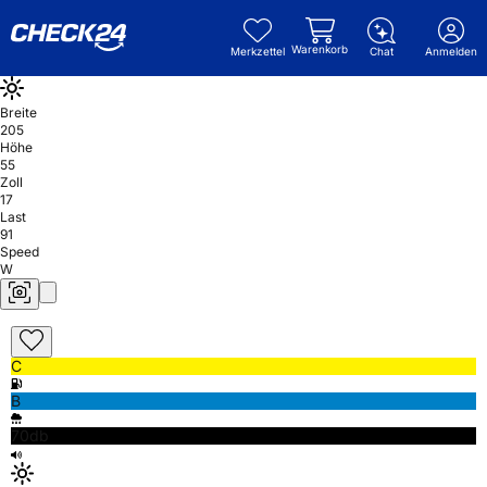
Warenkorb
Merkzettel
Chat
Anmelden
Breite
205
Höhe
55
Zoll
17
Last
91
Speed
W
C
B
70db