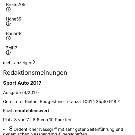
Breite
205
Höhe
55
Bauart
R
Zoll
17
Geschwindigkeitsindex
W
mehr anzeigen
Redaktionsmeinungen
Höchstgeschwindigkeit
270 km/h
Sport Auto 2017
Lastindex
91
Ausgabe (4/2017)
Höchstlast
615 kg
Getesteter Reifen:
Bridgestone Turanza T001 225/40 R18 Y
Gewicht (in kg)
9,374 kg
Fazit:
empfehlenswert
Platz 3 von 7 | 8,6 von 10 Punkten
Generelle Merkmale
Ordentlicher Nassgriff mit sehr guter Seitenführung und
Fahrzeugtyp
PKW
dynamischen Nasshandling-Eigenschaften