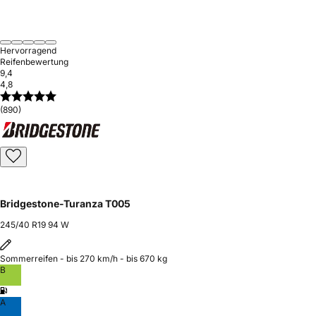
Hervorragend
Reifenbewertung
9,4
4,8
(890)
Bridgestone-Turanza T005
245/40 R19 94 W
Sommerreifen - bis 270 km/h - bis 670 kg
B
A