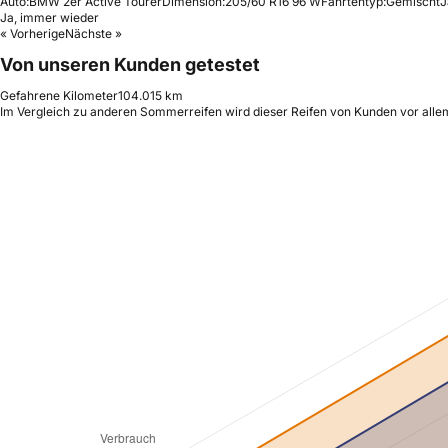
Auto:
BMW 2er Active Tourer
Dimension:
205/60 R16 96 W
Fahrtentyp:
Gemischt
J
Ja, immer wieder
« Vorherige
Nächste »
Von unseren Kunden getestet
Gefahrene Kilometer
104.015 km
Im Vergleich zu anderen Sommerreifen wird dieser Reifen von Kunden vor alle