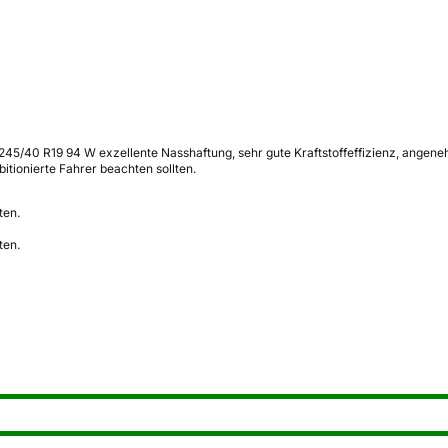
5/40 R19 94 W exzellente Nasshaftung, sehr gute Kraftstoffeffizienz, angeneh
tionierte Fahrer beachten sollten.
ten.
ten.