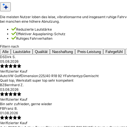
Die meisten Nutzer loben das leise, vibrationsarme und insgesamt ruhige Fahrve
bei manchen eine höhere Abnutzung.
Reduzierte Lautstärke
Effektiver Aquaplaning-Schutz
Ruhiges Fahrverhalten
Filtern nach
Alle
Lautstärke
Qualität
Nasshaftung
Preis-Leistung
Fahrgefühl
DS
Dirk S.
05.08.2026
Verifizierter Kauf
Auto:
VW Golf
Dimension:
225/40 R18 92 Y
Fahrtentyp:
Gemischt
Quali top, Werkstatt super top sehr kompetent
BZ
Bernhard Z.
03.08.2026
Verifizierter Kauf
Bin sehr zufrieden, gerne wieder
FB
Franz B.
01.08.2026
Verifizierter Kauf