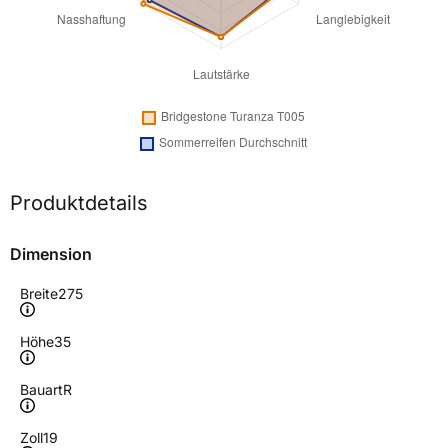
Produktdetails
Dimension
Breite
275
Höhe
35
Bauart
R
Zoll
19