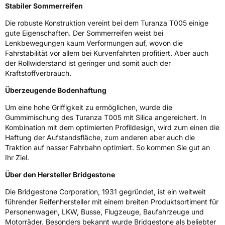
Stabiler Sommerreifen
Fahrzeugklasse
C1
Die robuste Konstruktion vereint bei dem Turanza T005 einige
3PMSF / Schneeflockensymbol / Alpine-Symbol
Nein
gute Eigenschaften. Der Sommerreifen weist bei
Lenkbewegungen kaum Verformungen auf, wovon die
Fahrstabilität vor allem bei Kurvenfahrten profitiert. Aber auch
Eisgrip
Nein
der Rollwiderstand ist geringer und somit auch der
EPREL ID
383224
Kraftstoffverbrauch.
Überzeugende Bodenhaftung
Allgemeine Produktsicherheit (GPSR)
Um eine hohe Griffigkeit zu ermöglichen, wurde die
Herstellerkontakt
BRIDGESTONE EU NV/SA, Via del Fosso del
Gummimischung des Turanza T005 mit Silica angereichert. In
Salceto 13/15 00128 Rome Italien,
Kombination mit dem optimierten Profildesign, wird zum einen die
market.surveillance@bridgestone.eu
Haftung der Aufstandsfläche, zum anderen aber auch die
Traktion auf nasser Fahrbahn optimiert. So kommen Sie gut an
Ihr Ziel.
Über den Hersteller Bridgestone
Die Bridgestone Corporation, 1931 gegründet, ist ein weltweit
führender Reifenhersteller mit einem breiten Produktsortiment für
Personenwagen, LKW, Busse, Flugzeuge, Baufahrzeuge und
Motorräder. Besonders bekannt wurde Bridgestone als beliebter