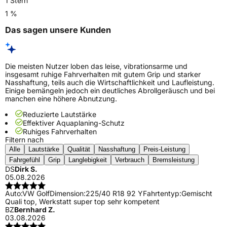
1 Stern
1 %
Das sagen unsere Kunden
Die meisten Nutzer loben das leise, vibrationsarme und
insgesamt ruhige Fahrverhalten mit gutem Grip und starker
Nasshaftung, teils auch die Wirtschaftlichkeit und Laufleistung.
Einige bemängeln jedoch ein deutliches Abrollgeräusch und bei
manchen eine höhere Abnutzung.
Reduzierte Lautstärke
Effektiver Aquaplaning-Schutz
Ruhiges Fahrverhalten
Filtern nach
Alle
Lautstärke
Qualität
Nasshaftung
Preis-Leistung
Fahrgefühl
Grip
Langlebigkeit
Verbrauch
Bremsleistung
DS
Dirk S.
05.08.2026
Auto:
VW Golf
Dimension:
225/40 R18 92 Y
Fahrtentyp:
Gemischt
Quali top, Werkstatt super top sehr kompetent
BZ
Bernhard Z.
03.08.2026