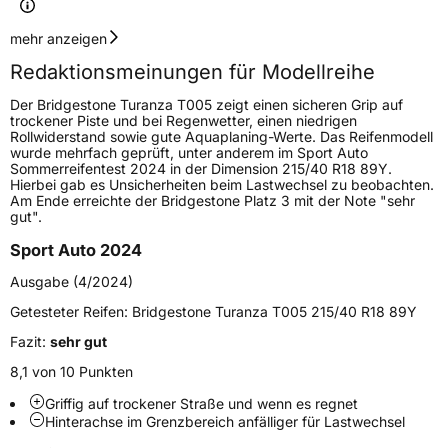
Geschwindigkeitsindex
Y
mehr anzeigen
Redaktionsmeinungen für Modellreihe
Höchstgeschwindigkeit
300 km/h
Der Bridgestone Turanza T005 zeigt einen sicheren Grip auf
Lastindex
100
trockener Piste und bei Regenwetter, einen niedrigen
Rollwiderstand sowie gute Aquaplaning-Werte. Das Reifenmodell
wurde mehrfach geprüft, unter anderem im Sport Auto
Höchstlast
800 kg
Sommerreifentest 2024 in der Dimension 215/40 R18 89Y.
Hierbei gab es Unsicherheiten beim Lastwechsel zu beobachten.
Gewicht (in kg)
13,81 kg
Am Ende erreichte der Bridgestone Platz 3 mit der Note "sehr
gut".
Generelle Merkmale
Sport Auto 2024
Fahrzeugtyp
PKW
Ausgabe (4/2024)
Verwendung
Sommerreifen
Getesteter Reifen:
Bridgestone Turanza T005 215/40 R18 89Y
Modellname
Turanza T005
Fazit:
sehr gut
Fahrzeugart
PKW & SUV
8,1 von 10 Punkten
Griffig auf trockener Straße und wenn es regnet
Hinterachse im Grenzbereich anfälliger für Lastwechsel
Weitere Eigenschaften