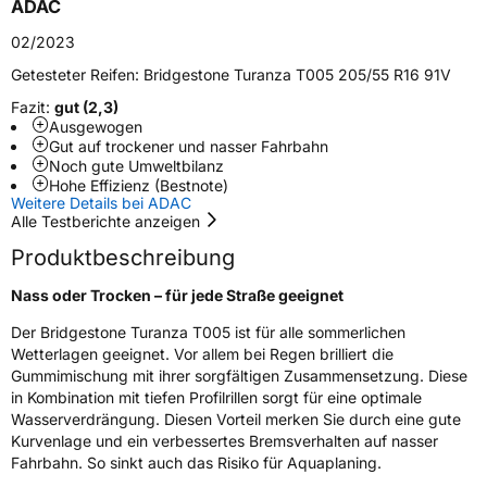
ADAC
Schlauchtyp
TL
02/2023
Zustand
Neureifen
Getesteter Reifen:
Bridgestone Turanza T005 205/55 R16 91V
Fazit:
gut (2,3)
Verstärkt
XL
Ausgewogen
Gut auf trockener und nasser Fahrbahn
Noch gute Umweltbilanz
Runflat
RFT
Hohe Effizienz (Bestnote)
Weitere Details bei ADAC
Alle Testberichte anzeigen
Empfohlen für BMW
*
Produktbeschreibung
EU Label
Nass oder Trocken – für jede Straße geeignet
Effizienz
B
Der Bridgestone Turanza T005 ist für alle sommerlichen
Wetterlagen geeignet. Vor allem bei Regen brilliert die
Nasshaftung
B
Gummimischung mit ihrer sorgfältigen Zusammensetzung. Diese
in Kombination mit tiefen Profilrillen sorgt für eine optimale
Rollgeräusch (Klasse)
B
Wasserverdrängung. Diesen Vorteil merken Sie durch eine gute
Kurvenlage und ein verbessertes Bremsverhalten auf nasser
Fahrbahn. So sinkt auch das Risiko für Aquaplaning.
Rollgeräusch (dB)
71