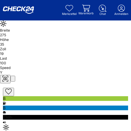
Warenkorb
Merkzettel
Chat
Anmelden
Breite
275
Höhe
35
Zoll
19
Last
100
Speed
Y
B
B
71db