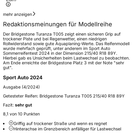
Geschwindigkeitsindex
Y
mehr anzeigen
Redaktionsmeinungen für Modellreihe
Höchstgeschwindigkeit
300 km/h
Der Bridgestone Turanza T005 zeigt einen sicheren Grip auf
Lastindex
91
trockener Piste und bei Regenwetter, einen niedrigen
Rollwiderstand sowie gute Aquaplaning-Werte. Das Reifenmodell
wurde mehrfach geprüft, unter anderem im Sport Auto
Höchstlast
615 kg
Sommerreifentest 2024 in der Dimension 215/40 R18 89Y.
Hierbei gab es Unsicherheiten beim Lastwechsel zu beobachten.
Gewicht (in kg)
8,915 kg
Am Ende erreichte der Bridgestone Platz 3 mit der Note "sehr
gut".
Generelle Merkmale
Sport Auto 2024
Fahrzeugtyp
PKW
Ausgabe (4/2024)
Verwendung
Sommerreifen
Getesteter Reifen:
Bridgestone Turanza T005 215/40 R18 89Y
Modellname
Turanza T005
Fazit:
sehr gut
Fahrzeugart
PKW & SUV
8,1 von 10 Punkten
Griffig auf trockener Straße und wenn es regnet
Hinterachse im Grenzbereich anfälliger für Lastwechsel
Weitere Eigenschaften