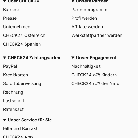
Über CHECK24
Unsere Partner
Karriere
Partnerprogramm
Presse
Profi werden
Unternehmen
Affiliate werden
CHECK24 Österreich
Werkstattpartner werden
CHECK24 Spanien
CHECK24 Zahlungsarten
Unser Engagement
PayPal
Nachhaltigkeit
Kreditkarten
CHECK24
hilft
Kindern
Sofortüberweisung
CHECK24
hilft
der Natur
Rechnung
Lastschrift
Ratenkauf
Unser Service für Sie
Hilfe und Kontakt
CHECK24 App