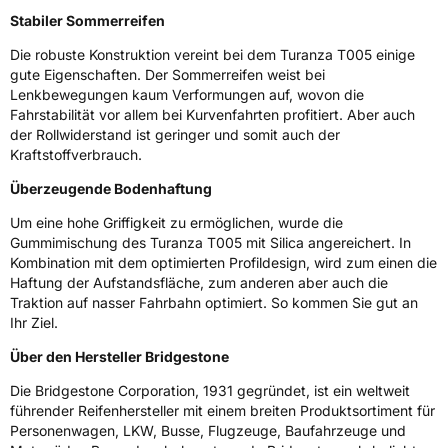
Stabiler Sommerreifen
EPREL ID
382330
Die robuste Konstruktion vereint bei dem Turanza T005 einige
Allgemeine Produktsicherheit (GPSR)
gute Eigenschaften. Der Sommerreifen weist bei
Lenkbewegungen kaum Verformungen auf, wovon die
Herstellerkontakt
BRIDGESTONE EU NV/SA, Via del Fosso del
Fahrstabilität vor allem bei Kurvenfahrten profitiert. Aber auch
Salceto 13/15 00128 Rome Italien,
der Rollwiderstand ist geringer und somit auch der
market.surveillance@bridgestone.eu
Kraftstoffverbrauch.
Überzeugende Bodenhaftung
Um eine hohe Griffigkeit zu ermöglichen, wurde die
Gummimischung des Turanza T005 mit Silica angereichert. In
Kombination mit dem optimierten Profildesign, wird zum einen die
Haftung der Aufstandsfläche, zum anderen aber auch die
Traktion auf nasser Fahrbahn optimiert. So kommen Sie gut an
Ihr Ziel.
Über den Hersteller Bridgestone
Die Bridgestone Corporation, 1931 gegründet, ist ein weltweit
führender Reifenhersteller mit einem breiten Produktsortiment für
Personenwagen, LKW, Busse, Flugzeuge, Baufahrzeuge und