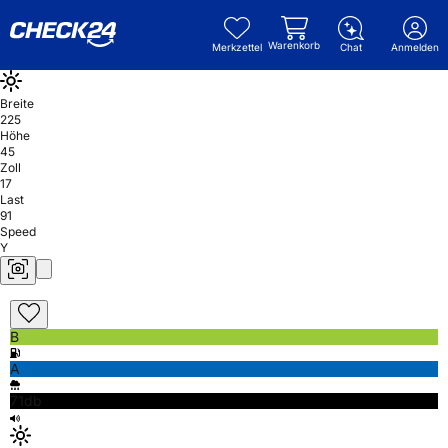
Warenkorb
Merkzettel
Chat
Anmelden
Breite
225
Höhe
45
Zoll
17
Last
91
Speed
Y
B
A
71db