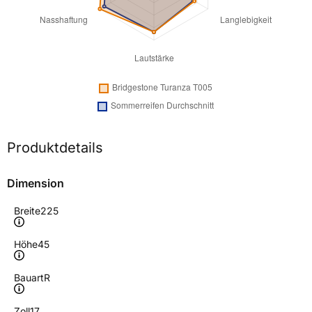
Produktdetails
Dimension
Breite
225
Höhe
45
Bauart
R
Zoll
17