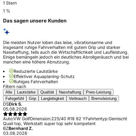
1 Stern
1 %
Das sagen unsere Kunden
Die meisten Nutzer loben das leise, vibrationsarme und
insgesamt ruhige Fahrverhalten mit gutem Grip und starker
Nasshaftung, teils auch die Wirtschaftlichkeit und Laufleistung.
Einige bemängeln jedoch ein deutliches Abrollgeräusch und bei
manchen eine höhere Abnutzung.
Reduzierte Lautstärke
Effektiver Aquaplaning-Schutz
Ruhiges Fahrverhalten
Filtern nach
Alle
Lautstärke
Qualität
Nasshaftung
Preis-Leistung
Fahrgefühl
Grip
Langlebigkeit
Verbrauch
Bremsleistung
DS
Dirk S.
05.08.2026
Auto:
VW Golf
Dimension:
225/40 R18 92 Y
Fahrtentyp:
Gemischt
Quali top, Werkstatt super top sehr kompetent
BZ
Bernhard Z.
03.08.2026