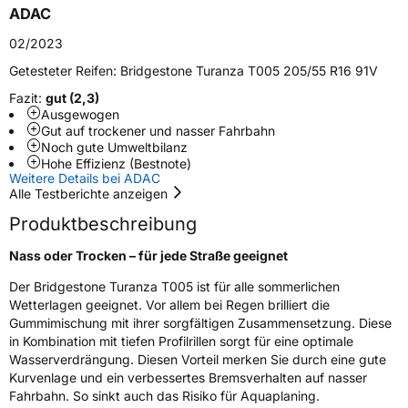
ADAC
Schlauchtyp
TL
02/2023
Zustand
Neureifen
Getesteter Reifen:
Bridgestone Turanza T005 205/55 R16 91V
Fazit:
gut (2,3)
Ausgewogen
EU Label
Gut auf trockener und nasser Fahrbahn
Noch gute Umweltbilanz
Effizienz
B
Hohe Effizienz (Bestnote)
Weitere Details bei ADAC
Alle Testberichte anzeigen
Nasshaftung
A
Produktbeschreibung
Rollgeräusch (Klasse)
B
Nass oder Trocken – für jede Straße geeignet
Der Bridgestone Turanza T005 ist für alle sommerlichen
Rollgeräusch (dB)
71
Wetterlagen geeignet. Vor allem bei Regen brilliert die
Fahrzeugklasse
C1
Gummimischung mit ihrer sorgfältigen Zusammensetzung. Diese
in Kombination mit tiefen Profilrillen sorgt für eine optimale
3PMSF / Schneeflockensymbol / Alpine-Symbol
Nein
Wasserverdrängung. Diesen Vorteil merken Sie durch eine gute
Kurvenlage und ein verbessertes Bremsverhalten auf nasser
Fahrbahn. So sinkt auch das Risiko für Aquaplaning.
Eisgrip
Nein