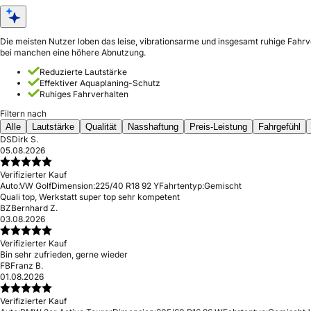
Die meisten Nutzer loben das leise, vibrationsarme und insgesamt ruhige Fahrve
bei manchen eine höhere Abnutzung.
Reduzierte Lautstärke
Effektiver Aquaplaning-Schutz
Ruhiges Fahrverhalten
Filtern nach
Alle
Lautstärke
Qualität
Nasshaftung
Preis-Leistung
Fahrgefühl
DS
Dirk S.
05.08.2026
Verifizierter Kauf
Auto:
VW Golf
Dimension:
225/40 R18 92 Y
Fahrtentyp:
Gemischt
Quali top, Werkstatt super top sehr kompetent
BZ
Bernhard Z.
03.08.2026
Verifizierter Kauf
Bin sehr zufrieden, gerne wieder
FB
Franz B.
01.08.2026
Verifizierter Kauf