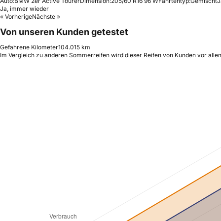
Auto:
BMW 2er Active Tourer
Dimension:
205/60 R16 96 W
Fahrtentyp:
Gemischt
J
Ja, immer wieder
« Vorherige
Nächste »
Von unseren Kunden getestet
Gefahrene Kilometer
104.015 km
Im Vergleich zu anderen Sommerreifen wird dieser Reifen von Kunden vor alle