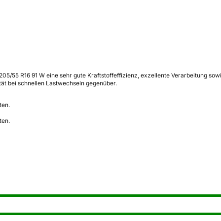
5/55 R16 91 W eine sehr gute Kraftstoffeffizienz, exzellente Verarbeitung so
ität bei schnellen Lastwechseln gegenüber.
ten.
ten.