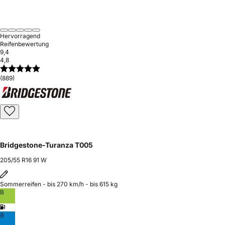
Hervorragend
Reifenbewertung
9,4
4,8
(889)
Bridgestone-Turanza T005
205/55 R16 91 W
Sommerreifen - bis 270 km/h - bis 615 kg
B
B