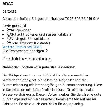
ADAC
Schlauchtyp
TL
02/2023
Zustand
Neureifen
Getesteter Reifen:
Bridgestone Turanza T005 205/55 R16 91V
Fazit:
gut (2,3)
Verstärkt
XL
Ausgewogen
Gut auf trockener und nasser Fahrbahn
Noch gute Umweltbilanz
EU Label
Hohe Effizienz (Bestnote)
Weitere Details bei ADAC
Alle Testberichte anzeigen
Effizienz
B
Produktbeschreibung
Nasshaftung
A
Nass oder Trocken – für jede Straße geeignet
Der Bridgestone Turanza T005 ist für alle sommerlichen
Rollgeräusch (Klasse)
B
Wetterlagen geeignet. Vor allem bei Regen brilliert die
Gummimischung mit ihrer sorgfältigen Zusammensetzung. Diese
Rollgeräusch (dB)
72
in Kombination mit tiefen Profilrillen sorgt für eine optimale
Fahrzeugklasse
C1
Wasserverdrängung. Diesen Vorteil merken Sie durch eine gute
Kurvenlage und ein verbessertes Bremsverhalten auf nasser
Fahrbahn. So sinkt auch das Risiko für Aquaplaning.
3PMSF / Schneeflockensymbol / Alpine-Symbol
Nein