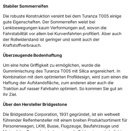
Stabiler Sommerreifen
Eisgrip
Nein
Die robuste Konstruktion vereint bei dem Turanza T005 einige
EPREL ID
382376
gute Eigenschaften. Der Sommerreifen weist bei
Lenkbewegungen kaum Verformungen auf, wovon die
Allgemeine Produktsicherheit (GPSR)
Fahrstabilität vor allem bei Kurvenfahrten profitiert. Aber auch
der Rollwiderstand ist geringer und somit auch der
Herstellerkontakt
BRIDGESTONE EU NV/SA, Via del Fosso del
Kraftstoffverbrauch.
Salceto 13/15 00128 Rome Italien,
market.surveillance@bridgestone.eu
Überzeugende Bodenhaftung
Um eine hohe Griffigkeit zu ermöglichen, wurde die
Gummimischung des Turanza T005 mit Silica angereichert. In
Kombination mit dem optimierten Profildesign, wird zum einen die
Haftung der Aufstandsfläche, zum anderen aber auch die
Traktion auf nasser Fahrbahn optimiert. So kommen Sie gut an
Ihr Ziel.
Über den Hersteller Bridgestone
Die Bridgestone Corporation, 1931 gegründet, ist ein weltweit
führender Reifenhersteller mit einem breiten Produktsortiment für
Personenwagen, LKW, Busse, Flugzeuge, Baufahrzeuge und