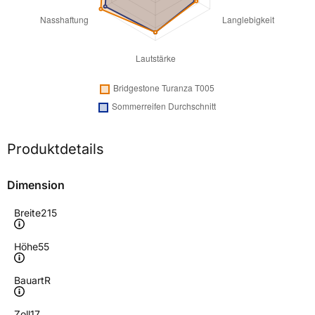
Produktdetails
Dimension
Breite
215
Höhe
55
Bauart
R
Zoll
17