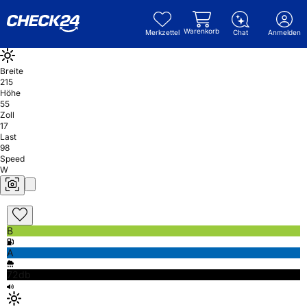
Warenkorb
Merkzettel
Chat
Anmelden
Breite
215
Höhe
55
Zoll
17
Last
98
Speed
W
B
A
72db