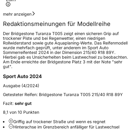
Geschwindigkeitsindex
W
mehr anzeigen
Redaktionsmeinungen für Modellreihe
Höchstgeschwindigkeit
270 km/h
Der Bridgestone Turanza T005 zeigt einen sicheren Grip auf
Lastindex
98
trockener Piste und bei Regenwetter, einen niedrigen
Rollwiderstand sowie gute Aquaplaning-Werte. Das Reifenmodell
wurde mehrfach geprüft, unter anderem im Sport Auto
Höchstlast
750 kg
Sommerreifentest 2024 in der Dimension 215/40 R18 89Y.
Hierbei gab es Unsicherheiten beim Lastwechsel zu beobachten.
Gewicht (in kg)
10,08 kg
Am Ende erreichte der Bridgestone Platz 3 mit der Note "sehr
gut".
Generelle Merkmale
Sport Auto 2024
Fahrzeugtyp
PKW
Ausgabe (4/2024)
Verwendung
Sommerreifen
Getesteter Reifen:
Bridgestone Turanza T005 215/40 R18 89Y
Modellname
Turanza T005
Fazit:
sehr gut
Fahrzeugart
PKW & SUV
8,1 von 10 Punkten
Griffig auf trockener Straße und wenn es regnet
Hinterachse im Grenzbereich anfälliger für Lastwechsel
Weitere Eigenschaften