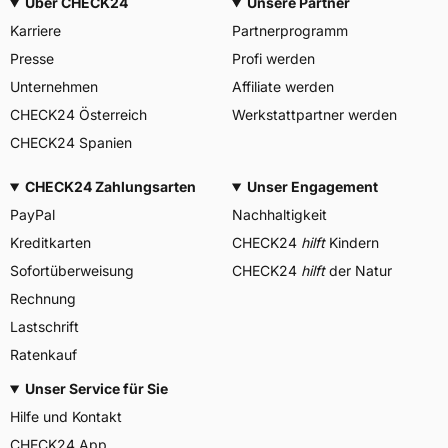
Über CHECK24
Unsere Partner
Karriere
Partnerprogramm
Presse
Profi werden
Unternehmen
Affiliate werden
CHECK24 Österreich
Werkstattpartner werden
CHECK24 Spanien
CHECK24 Zahlungsarten
Unser Engagement
PayPal
Nachhaltigkeit
Kreditkarten
CHECK24
hilft
Kindern
Sofortüberweisung
CHECK24
hilft
der Natur
Rechnung
Lastschrift
Ratenkauf
Unser Service für Sie
Hilfe und Kontakt
CHECK24 App