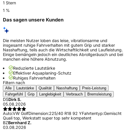
1 Stern
1 %
Das sagen unsere Kunden
Die meisten Nutzer loben das leise, vibrationsarme und
insgesamt ruhige Fahrverhalten mit gutem Grip und starker
Nasshaftung, teils auch die Wirtschaftlichkeit und Laufleistung.
Einige bemängeln jedoch ein deutliches Abrollgeräusch und bei
manchen eine höhere Abnutzung.
Reduzierte Lautstärke
Effektiver Aquaplaning-Schutz
Ruhiges Fahrverhalten
Filtern nach
Alle
Lautstärke
Qualität
Nasshaftung
Preis-Leistung
Fahrgefühl
Grip
Langlebigkeit
Verbrauch
Bremsleistung
DS
Dirk S.
05.08.2026
Auto:
VW Golf
Dimension:
225/40 R18 92 Y
Fahrtentyp:
Gemischt
Quali top, Werkstatt super top sehr kompetent
BZ
Bernhard Z.
03.08.2026