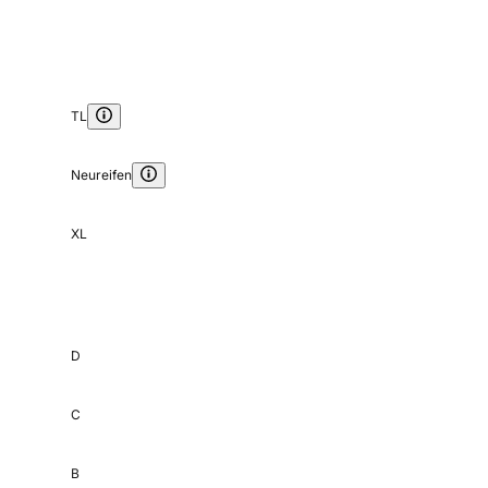
TL
Neureifen
XL
D
C
B