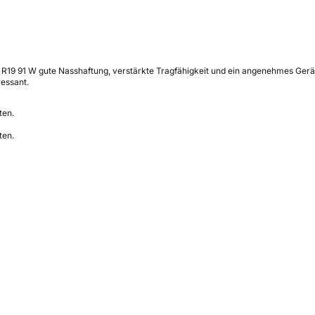
9 91 W gute Nasshaftung, verstärkte Tragfähigkeit und ein angenehmes Geräusc
essant.
ten.
ten.