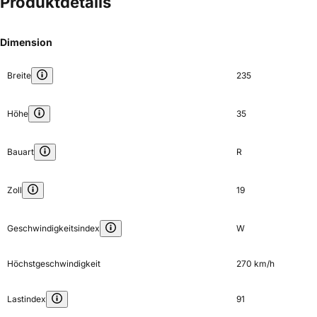
Produktdetails
Dimension
Breite
235
Höhe
35
Bauart
R
Zoll
19
Geschwindigkeitsindex
W
Höchstgeschwindigkeit
270 km/h
Lastindex
91