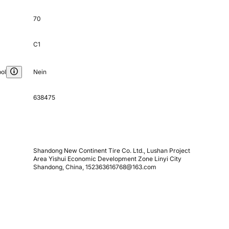
70
C1
ol
Nein
638475
Shandong New Continent Tire Co. Ltd., Lushan Project
Area Yishui Economic Development Zone Linyi City
Shandong, China, 152363616768@163.com