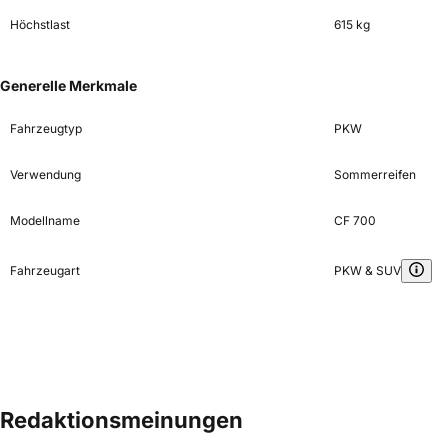
Höchstlast
615 kg
Generelle Merkmale
Fahrzeugtyp
PKW
Verwendung
Sommerreifen
Modellname
CF 700
Fahrzeugart
PKW & SUV
Redaktionsmeinungen