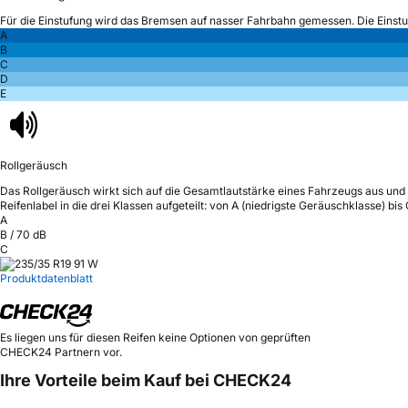
Für die Einstufung wird das Bremsen auf nasser Fahrbahn gemessen.
Die Einst
A
B
C
D
E
Rollgeräusch
Das Rollgeräusch wirkt sich auf die Gesamtlautstärke eines Fahrzeugs aus
und 
Reifenlabel in die drei Klassen aufgeteilt: von A (niedrigste Geräuschklasse) bi
A
B
/
70
dB
C
Produktdatenblatt
Es liegen uns für diesen Reifen keine Optionen von geprüften
CHECK24 Partnern vor.
Ihre Vorteile beim Kauf bei CHECK24