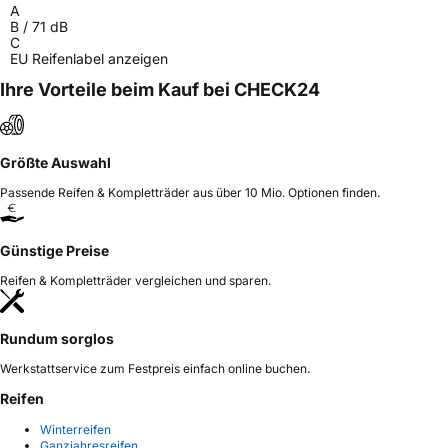
Lushan Project Area Yishui Economic
A
Development Zone Linyi City Shandong,
B
/
71
dB
China, 152363616768@163.com
C
EU Reifenlabel anzeigen
Ihre Vorteile beim Kauf bei CHECK24
Größte Auswahl
Passende Reifen & Kompletträder aus über 10 Mio. Optionen finden.
Günstige Preise
Reifen & Kompletträder vergleichen und sparen.
Rundum sorglos
Werkstattservice zum Festpreis einfach online buchen.
Reifen
Winterreifen
Ganzjahresreifen