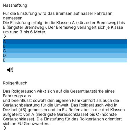
Nasshaftung
EU Label
Für die Einstufung wird das Bremsen auf nasser Fahrbahn
gemessen.
Die Einstufung erfolgt in die Klassen A (kürzester Bremsweg) bis
Effizienz
B
E (längster Bremsweg). Der Bremsweg verlängert sich je Klasse
um rund 3 bis 6 Meter.
Nasshaftung
C
A
B
C
Rollgeräusch (Klasse)
B
D
E
Rollgeräusch (dB)
71
Fahrzeugklasse
C1
Rollgeräusch
3PMSF / Schneeflockensymbol / Alpine-Symbol
Nein
Das Rollgeräusch wirkt sich auf die Gesamtlautstärke eines
Fahrzeugs aus
und beeinflusst sowohl den eigenen Fahrkomfort als auch die
EPREL ID
638525
Geräuschbelastung für die Umwelt. Das Rollgeräusch wird in
Dezibel (dB) gemessen und im EU Reifenlabel in die drei Klassen
Allgemeine Produktsicherheit (GPSR)
aufgeteilt: von A (niedrigste Geräuschklasse) bis C (höchste
Geräuschklasse). Die Einstufung für das Rollgeräusch orientiert
sich an EU Grenzwerten.
Herstellerkontakt
Shandong New Continent Tire Co. Ltd.,