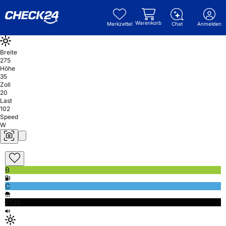
Warenkorb
Merkzettel
Chat
Anmelden
Breite
275
Höhe
35
Zoll
20
Last
102
Speed
W
B
C
71db