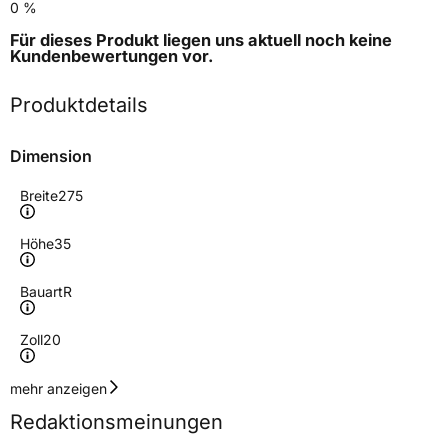
0 %
Für dieses Produkt liegen uns aktuell noch keine
Kundenbewertungen
vor.
Produktdetails
Dimension
Breite
275
Höhe
35
Bauart
R
Zoll
20
Geschwindigkeitsindex
W
mehr anzeigen
Redaktionsmeinungen
Höchstgeschwindigkeit
270 km/h