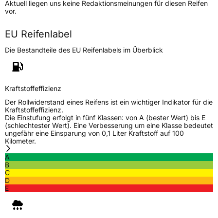
Aktuell liegen uns keine Redaktionsmeinungen für diesen Reifen
Lastindex
102
vor.
Höchstlast
850 kg
EU Reifenlabel
Die Bestandteile des EU Reifenlabels im Überblick
Generelle Merkmale
Fahrzeugtyp
PKW
Verwendung
Sommerreifen
Kraftstoffeffizienz
Modellname
CF 700
Der Rollwiderstand eines Reifens ist ein wichtiger Indikator für die
Kraftstoffeffizienz.
Fahrzeugart
PKW & SUV
Die Einstufung erfolgt in fünf Klassen: von A (bester Wert) bis E
(schlechtester Wert). Eine Verbesserung um eine Klasse bedeutet
ungefähr eine Einsparung von 0,1 Liter Kraftstoff auf 100
Kilometer.
Weitere Eigenschaften
A
Schlauchtyp
TL
B
C
D
Zustand
Neureifen
E
Verstärkt
XL