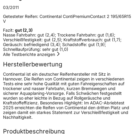
Modellname
ContiPremiumContact 2
03/2011
Fahrzeugart
PKW & SUV
Getesteter Reifen:
Continental ContiPremiumContact 2 195/65R15
V
Fazit:
gut (2,3)
Weitere Eigenschaften
Nasse Fahrbahn: gut (2,4); Trockene Fahrbahn: gut (1,6);
Verschleißfestigkeit: gut (2,5); Kraftstoffverbrauch: gut (1,7);
Schlauchtyp
TL
Geräusch: befriedigend (3,4); Schadstoffe: gut (1,9);
Schnelllaufprüfung: sehr gut (1,0)
Alle Testberichte anzeigen
Zustand
Neureifen
Herstellerbewertung
Continental ist ein deutscher Reifenhersteller mit Sitz in
EU Label
Hannover. Die Reifen von Continental zeigen in verschiedenen
Tests eine sehr hohe Qualität mit guten Fahreigenschaften auf
Effizienz
D
trockener und nasser Fahrbahn, kurzen Bremswegen und
sicherer Aquaplaning-Vorsorge. Falls Schwächen festgestellt
wurden so eher leichte in Bezug auf Rollgeräusche und
Nasshaftung
B
Kraftstoffeffizienz. Besonderes Highlight: Im ADAC-Abriebtest
2025 erreichten die Reifen von Continental den dritten Platz und
zeigen damit ein starkes Statement zur Verschleißfestigkeit und
Rollgeräusch (Klasse)
B
Nachhaltigkeit.
Produktbeschreibung
Rollgeräusch (dB)
71