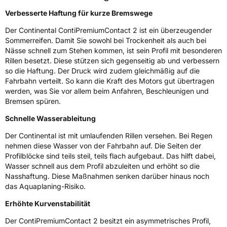
Fahrzeugklasse
C1
Verbesserte Haftung für kurze Bremswege
Der Continental ContiPremiumContact 2 ist ein überzeugender
3PMSF / Schneeflockensymbol / Alpine-Symbol
Nein
Sommerreifen. Damit Sie sowohl bei Trockenheit als auch bei
Nässe schnell zum Stehen kommen, ist sein Profil mit besonderen
Eisgrip
Nein
Rillen besetzt. Diese stützen sich gegenseitig ab und verbessern
so die Haftung. Der Druck wird zudem gleichmäßig auf die
EPREL ID
587934
Fahrbahn verteilt. So kann die Kraft des Motors gut übertragen
werden, was Sie vor allem beim Anfahren, Beschleunigen und
Allgemeine Produktsicherheit (GPSR)
Bremsen spüren.
Herstellerkontakt
Continental Reifen Deutschland GmbH
Schnelle Wasserableitung
Continental-Plaza 1 30173 Hannover
Deutschland,
Der Continental ist mit umlaufenden Rillen versehen. Bei Regen
customerservice_tires@conti.de
nehmen diese Wasser von der Fahrbahn auf. Die Seiten der
Profilblöcke sind teils steil, teils flach aufgebaut. Das hilft dabei,
Wasser schnell aus dem Profil abzuleiten und erhöht so die
Nasshaftung. Diese Maßnahmen senken darüber hinaus noch
das Aquaplaning-Risiko.
Erhöhte Kurvenstabilität
Der ContiPremiumContact 2 besitzt ein asymmetrisches Profil,