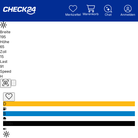
Warenkorb
Merkzettel
Chat
Anmelden
Breite
195
Höhe
65
Zoll
15
Last
91
Speed
H
D
B
71db