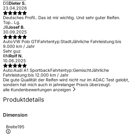
DS
Dieter S.
23.04.2026
Deutsches Profil.. Das ist mir wichtig. Und sehr guter Reifen.
Top.. Lg.
JB
Josef B.
30.09.2025
Auto:
VW Polo GTI
Fahrtentyp:
Stadt
Jährliche Fahrleistung:
bis
9.000 km / Jahr
Sehr guz
RN
Rolf N.
10.06.2025
Auto:
Audi A1 Sportback
Fahrtentyp:
Gemischt
Jährliche
Fahrleistung:
bis 12.000 km / Jahr
Die gute Quallität der Reifen wird nicht nur im ADAC Test gelobt,
sondern hat mich auch in jahrelanger Praxis überzeugt.
alle Kundenbewertungen anzeigen
Produktdetails
Dimension
Breite
195