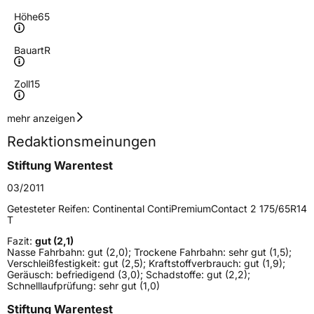
Höhe
65
Bauart
R
Zoll
15
Geschwindigkeitsindex
H
mehr anzeigen
Redaktionsmeinungen
Höchstgeschwindigkeit
210 km/h
Stiftung Warentest
Lastindex
91
03/2011
Höchstlast
615 kg
Getesteter Reifen:
Continental ContiPremiumContact 2 175/65R14
T
Gewicht (in kg)
9 kg
Fazit:
gut (2,1)
Nasse Fahrbahn: gut (2,0); Trockene Fahrbahn: sehr gut (1,5);
Generelle Merkmale
Verschleißfestigkeit: gut (2,5); Kraftstoffverbrauch: gut (1,9);
Geräusch: befriedigend (3,0); Schadstoffe: gut (2,2);
Fahrzeugtyp
PKW
Schnelllaufprüfung: sehr gut (1,0)
Verwendung
Sommerreifen
Stiftung Warentest