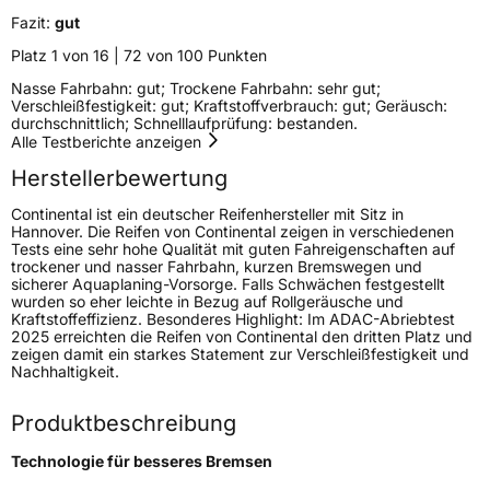
Fazit:
gut
Verstärkt
XL
Platz 1 von 16 | 72 von 100 Punkten
Felgenschutz
FR
Nasse Fahrbahn: gut; Trockene Fahrbahn: sehr gut;
Verschleißfestigkeit: gut; Kraftstoffverbrauch: gut; Geräusch:
durchschnittlich; Schnelllaufprüfung: bestanden.
Alle Testberichte anzeigen
EU Label
Herstellerbewertung
Effizienz
D
Continental ist ein deutscher Reifenhersteller mit Sitz in
Hannover. Die Reifen von Continental zeigen in verschiedenen
Nasshaftung
A
Tests eine sehr hohe Qualität mit guten Fahreigenschaften auf
trockener und nasser Fahrbahn, kurzen Bremswegen und
sicherer Aquaplaning-Vorsorge. Falls Schwächen festgestellt
Rollgeräusch (Klasse)
B
wurden so eher leichte in Bezug auf Rollgeräusche und
Kraftstoffeffizienz. Besonderes Highlight: Im ADAC-Abriebtest
2025 erreichten die Reifen von Continental den dritten Platz und
Rollgeräusch (dB)
72
zeigen damit ein starkes Statement zur Verschleißfestigkeit und
Nachhaltigkeit.
Fahrzeugklasse
C1
Produktbeschreibung
3PMSF / Schneeflockensymbol / Alpine-Symbol
Nein
Technologie für besseres Bremsen
Eisgrip
Nein