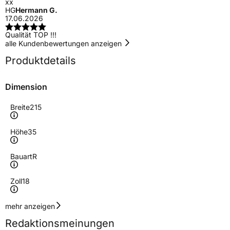
xx
HG
Hermann G.
17.06.2026
Qualität TOP !!!
alle Kundenbewertungen anzeigen
Produktdetails
Dimension
Breite
215
Höhe
35
Bauart
R
Zoll
18
Geschwindigkeitsindex
Y
mehr anzeigen
Redaktionsmeinungen