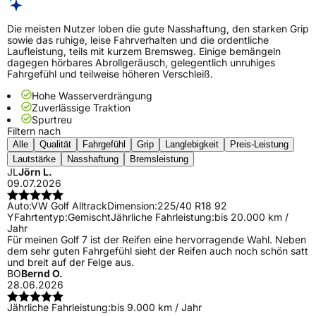
Die meisten Nutzer loben die gute Nasshaftung, den starken Grip
sowie das ruhige, leise Fahrverhalten und die ordentliche
Laufleistung, teils mit kurzem Bremsweg. Einige bemängeln
dagegen hörbares Abrollgeräusch, gelegentlich unruhiges
Fahrgefühl und teilweise höheren Verschleiß.
Hohe Wasserverdrängung
Zuverlässige Traktion
Spurtreu
Filtern nach
Alle
Qualität
Fahrgefühl
Grip
Langlebigkeit
Preis-Leistung
Lautstärke
Nasshaftung
Bremsleistung
JL
Jörn L.
09.07.2026
Auto:
VW Golf Alltrack
Dimension:
225/40 R18 92
Y
Fahrtentyp:
Gemischt
Jährliche Fahrleistung:
bis 20.000 km /
Jahr
Für meinen Golf 7 ist der Reifen eine hervorragende Wahl. Neben
dem sehr guten Fahrgefühl sieht der Reifen auch noch schön satt
und breit auf der Felge aus.
BO
Bernd O.
28.06.2026
Jährliche Fahrleistung:
bis 9.000 km / Jahr