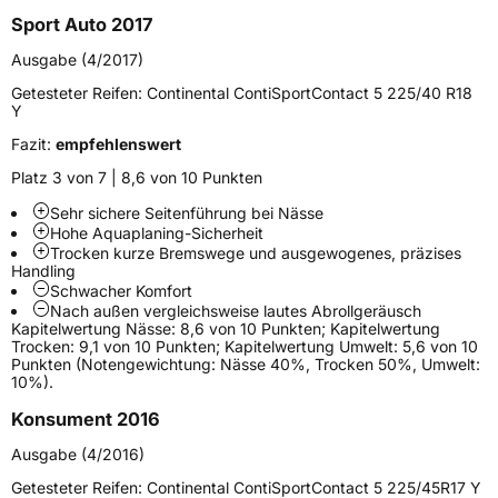
Höchstgeschwindigkeit
300 km/h
Sport Auto 2017
Lastindex
84
Ausgabe (4/2017)
Höchstlast
500 kg
Getesteter Reifen:
Continental ContiSportContact 5 225/40 R18
Y
Gewicht (in kg)
8,67 kg
Fazit:
empfehlenswert
Generelle Merkmale
Platz 3 von 7 | 8,6 von 10 Punkten
Fahrzeugtyp
PKW
Sehr sichere Seitenführung bei Nässe
Hohe Aquaplaning-Sicherheit
Verwendung
Sommerreifen
Trocken kurze Bremswege und ausgewogenes, präzises
Handling
Modellname
ContiSportContact 5
Schwacher Komfort
Nach außen vergleichsweise lautes Abrollgeräusch
Fahrzeugart
PKW & SUV
Kapitelwertung Nässe: 8,6 von 10 Punkten; Kapitelwertung
Trocken: 9,1 von 10 Punkten; Kapitelwertung Umwelt: 5,6 von 10
Punkten (Notengewichtung: Nässe 40%, Trocken 50%, Umwelt:
Weitere Eigenschaften
10%).
Konsument 2016
Schlauchtyp
TL
Ausgabe (4/2016)
Zustand
Neureifen
Getesteter Reifen:
Continental ContiSportContact 5 225/45R17 Y