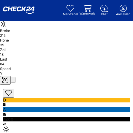
Warenkorb
Merkzettel
Chat
Anmelden
Breite
215
Höhe
35
Zoll
18
Last
84
Speed
Y
D
A
72db