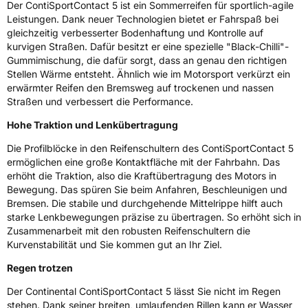
Der ContiSportContact 5 ist ein Sommerreifen für sportlich-agile
EPREL ID
483487
Leistungen. Dank neuer Technologien bietet er Fahrspaß bei
gleichzeitig verbesserter Bodenhaftung und Kontrolle auf
Allgemeine Produktsicherheit (GPSR)
kurvigen Straßen. Dafür besitzt er eine spezielle "Black-Chilli"-
Gummimischung, die dafür sorgt, dass an genau den richtigen
Herstellerkontakt
Continental Reifen Deutschland GmbH
Stellen Wärme entsteht. Ähnlich wie im Motorsport verkürzt ein
Continental-Plaza 1 30173 Hannover
erwärmter Reifen den Bremsweg auf trockenen und nassen
Deutschland,
Straßen und verbessert die Performance.
customerservice_tires@conti.de
Hohe Traktion und Lenkübertragung
Die Profilblöcke in den Reifenschultern des ContiSportContact 5
ermöglichen eine große Kontaktfläche mit der Fahrbahn. Das
erhöht die Traktion, also die Kraftübertragung des Motors in
Bewegung. Das spüren Sie beim Anfahren, Beschleunigen und
Bremsen. Die stabile und durchgehende Mittelrippe hilft auch
starke Lenkbewegungen präzise zu übertragen. So erhöht sich in
Zusammenarbeit mit den robusten Reifenschultern die
Kurvenstabilität und Sie kommen gut an Ihr Ziel.
Regen trotzen
Der Continental ContiSportContact 5 lässt Sie nicht im Regen
stehen. Dank seiner breiten, umlaufenden Rillen kann er Wasser