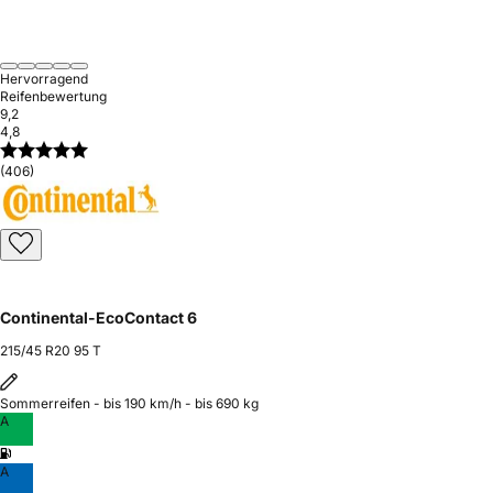
Hervorragend
Reifenbewertung
9,2
4,8
(406)
Continental-EcoContact 6
215/45 R20 95 T
Sommerreifen - bis 190 km/h - bis 690 kg
A
A