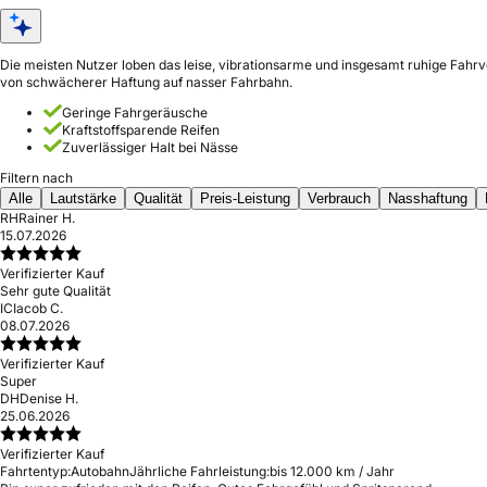
Die meisten Nutzer loben das leise, vibrationsarme und insgesamt ruhige Fahrv
von schwächerer Haftung auf nasser Fahrbahn.
Geringe Fahrgeräusche
Kraftstoffsparende Reifen
Zuverlässiger Halt bei Nässe
Filtern nach
Alle
Lautstärke
Qualität
Preis-Leistung
Verbrauch
Nasshaftung
RH
Rainer H.
15.07.2026
Verifizierter Kauf
Sehr gute Qualität
IC
Iacob C.
08.07.2026
Verifizierter Kauf
Super
DH
Denise H.
25.06.2026
Verifizierter Kauf
Fahrtentyp:
Autobahn
Jährliche Fahrleistung:
bis 12.000 km / Jahr