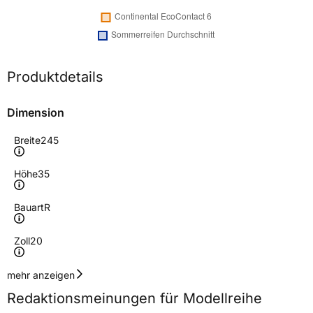
Produktdetails
Dimension
Breite
245
Höhe
35
Bauart
R
Zoll
20
Geschwindigkeitsindex
W
mehr anzeigen
Redaktionsmeinungen für Modellreihe
Höchstgeschwindigkeit
270 km/h