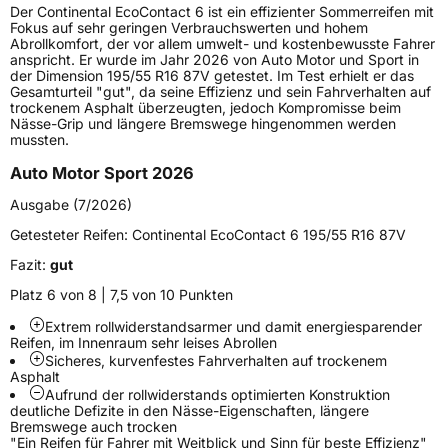
Der Continental EcoContact 6 ist ein effizienter Sommerreifen mit
Lastindex
95
Fokus auf sehr geringen Verbrauchswerten und hohem
Abrollkomfort, der vor allem umwelt- und kostenbewusste Fahrer
anspricht. Er wurde im Jahr 2026 von Auto Motor und Sport in
Höchstlast
690 kg
der Dimension 195/55 R16 87V getestet. Im Test erhielt er das
Gesamturteil "gut", da seine Effizienz und sein Fahrverhalten auf
Gewicht (in kg)
9,96 kg
trockenem Asphalt überzeugten, jedoch Kompromisse beim
Nässe-Grip und längere Bremswege hingenommen werden
mussten.
Generelle Merkmale
Auto Motor Sport 2026
Fahrzeugtyp
PKW
Ausgabe (7/2026)
Verwendung
Sommerreifen
Getesteter Reifen:
Continental EcoContact 6 195/55 R16 87V
Modellname
EcoContact 6
Fazit:
gut
Fahrzeugart
PKW & SUV
Platz 6 von 8 | 7,5 von 10 Punkten
Extrem rollwiderstandsarmer und damit energiesparender
Weitere Eigenschaften
Reifen, im Innenraum sehr leises Abrollen
Sicheres, kurvenfestes Fahrverhalten auf trockenem
Schlauchtyp
TL
Asphalt
Aufrund der rollwiderstands­ optimierten Konstruktion
deutliche Defizite in den­ Nässe-Eigenschaften, längere
Zustand
Neureifen
Bremswege auch trocken
"Ein Reifen für Fahrer mit Weitblick und Sinn für beste Effizienz"