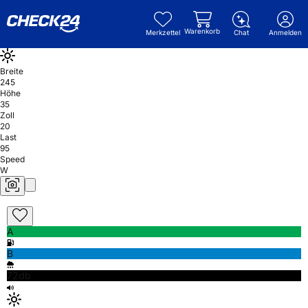
Warenkorb
Merkzettel
Chat
Anmelden
Breite
245
Höhe
35
Zoll
20
Last
95
Speed
W
A
B
72db