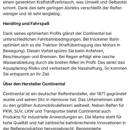
einem gesenkten Kraftstoffverbrauch, was Umwelt und Gelbeutel
schont. Dank des sehr geringen Abriebs verschleißt der Reifen
Eisgrip
Nein
weniger und ist sehr langlebig.
EPREL ID
477925
Handling und Fahrspaß
Allgemeine Produktsicherheit (GPSR)
Dank seines optimierten Profils glänzt der Continental bei
unterschiedlichen Fahrbahnbedingungen. Bei trockener Bahn
Herstellerkontakt
Continental Reifen Deutschland GmbH
optimiert sich so die Traktion (Kraftübertragung des Motors in
Continental-Plaza 1 30173 Hannover
Bewegung). Diesen Vorteil spüren Sie beim Anfahren,
Deutschland,
Beschleunigen und Bremsen. Bei Regen erfolgt eine rasche
customerservice_tires@conti.de
Wasserableitung durch die breiten Rillen im Profil. Das senkt das
Aquaplaning-Risiko und verbessert die Nasshaftung. So kommen
Sie entspannt an Ihr Ziel.
Über den Hersteller Continental
Continental ist ein deutscher Reifenhersteller, der 1871 gegründet
wurde und seinen Sitz in Hannover hat. Das Unternehmen zählt
zu den größten Automobilzulieferern weltweit. Neben Reifen für
PKW, SUV, LKW und Transporter bietet Continental auch
Produkte für industrielle Anwendungen an. Die Marke steht für
hohe Qualität und hat zahlreiche bahnbrechende Innovationen in
der Reifenproduktion hervorgebracht. Renommierte