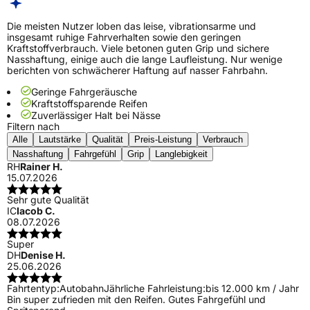
Die meisten Nutzer loben das leise, vibrationsarme und
insgesamt ruhige Fahrverhalten sowie den geringen
Kraftstoffverbrauch. Viele betonen guten Grip und sichere
Nasshaftung, einige auch die lange Laufleistung. Nur wenige
berichten von schwächerer Haftung auf nasser Fahrbahn.
Geringe Fahrgeräusche
Kraftstoffsparende Reifen
Zuverlässiger Halt bei Nässe
Filtern nach
Alle
Lautstärke
Qualität
Preis-Leistung
Verbrauch
Nasshaftung
Fahrgefühl
Grip
Langlebigkeit
RH
Rainer H.
15.07.2026
Sehr gute Qualität
IC
Iacob C.
08.07.2026
Super
DH
Denise H.
25.06.2026
Fahrtentyp:
Autobahn
Jährliche Fahrleistung:
bis 12.000 km / Jahr
Bin super zufrieden mit den Reifen. Gutes Fahrgefühl und