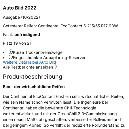
Verstärkt
XL
Auto Bild 2022
Ausgabe (10/2022)
Felgenschutz
FR
Getesteter Reifen:
Continental EcoContact 6 215/55 R17 98W
Elektro
Ja
Fazit:
befriedigend
Platz 19 von 21
EU Label
Kurze Trockenbremswege
Eingeschränkte Aquaplaning-Reserven
Effizienz
A
Weitere Details bei Auto Bild
Alle Testberichte anzeigen
Nasshaftung
B
Produktbeschreibung
Eco – der wirtschaftliche Reifen
Rollgeräusch (Klasse)
B
Der Continental EcoContact 6 ist ein sehr wirtschaftlicher Reifen,
wie sein Name schon vermuten lässt. Die Ingenieure bei
Rollgeräusch (dB)
72
Continental haben die bewährte Chili-Technologie
Fahrzeugklasse
C1
weiterentwickelt und mit der GreenChili 2.0-Gummimischung
einen neuen Maßstab geschaffen: verbesserter Rollwiderstand
bei geringem Abrieb. So verhilft der reduzierte Rollwiderstand zu
3PMSF / Schneeflockensymbol / Alpine-Symbol
Nein