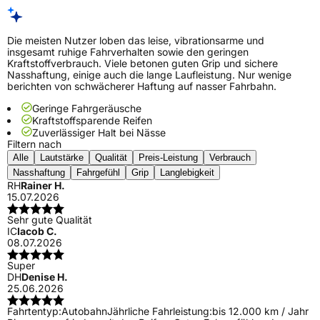
Die meisten Nutzer loben das leise, vibrationsarme und
insgesamt ruhige Fahrverhalten sowie den geringen
Kraftstoffverbrauch. Viele betonen guten Grip und sichere
Nasshaftung, einige auch die lange Laufleistung. Nur wenige
berichten von schwächerer Haftung auf nasser Fahrbahn.
Geringe Fahrgeräusche
Kraftstoffsparende Reifen
Zuverlässiger Halt bei Nässe
Filtern nach
Alle
Lautstärke
Qualität
Preis-Leistung
Verbrauch
Nasshaftung
Fahrgefühl
Grip
Langlebigkeit
RH
Rainer H.
15.07.2026
Sehr gute Qualität
IC
Iacob C.
08.07.2026
Super
DH
Denise H.
25.06.2026
Fahrtentyp:
Autobahn
Jährliche Fahrleistung:
bis 12.000 km / Jahr