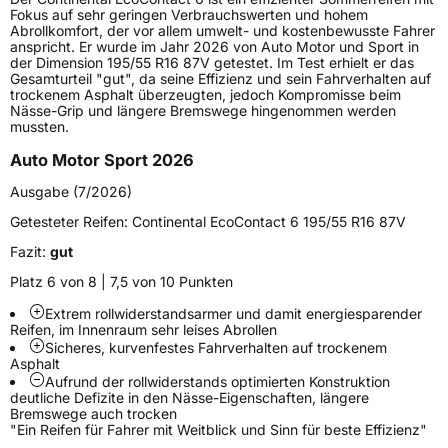
Lastindex
109
Fokus auf sehr geringen Verbrauchswerten und hohem
Abrollkomfort, der vor allem umwelt- und kostenbewusste Fahrer
anspricht. Er wurde im Jahr 2026 von Auto Motor und Sport in
Höchstlast
1030 kg
der Dimension 195/55 R16 87V getestet. Im Test erhielt er das
Gesamturteil "gut", da seine Effizienz und sein Fahrverhalten auf
Gewicht (in kg)
13,013 kg
trockenem Asphalt überzeugten, jedoch Kompromisse beim
Nässe-Grip und längere Bremswege hingenommen werden
mussten.
Generelle Merkmale
Auto Motor Sport 2026
Fahrzeugtyp
PKW
Ausgabe (7/2026)
Verwendung
Sommerreifen
Getesteter Reifen:
Continental EcoContact 6 195/55 R16 87V
Modellname
EcoContact 6
Fazit:
gut
Fahrzeugart
PKW & SUV
Platz 6 von 8 | 7,5 von 10 Punkten
Extrem rollwiderstandsarmer und damit energiesparender
Weitere Eigenschaften
Reifen, im Innenraum sehr leises Abrollen
Sicheres, kurvenfestes Fahrverhalten auf trockenem
Schlauchtyp
TL
Asphalt
Aufrund der rollwiderstands­ optimierten Konstruktion
deutliche Defizite in den­ Nässe-Eigenschaften, längere
Zustand
Neureifen
Bremswege auch trocken
"Ein Reifen für Fahrer mit Weitblick und Sinn für beste Effizienz"