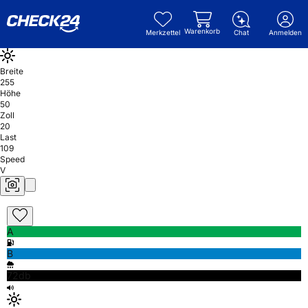
Warenkorb
Merkzettel
Chat
Anmelden
Breite
255
Höhe
50
Zoll
20
Last
109
Speed
V
A
B
72db