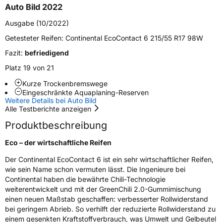
Verstärkt
XL
Auto Bild 2022
Ausgabe (10/2022)
Felgenschutz
FR
Getesteter Reifen:
Continental EcoContact 6 215/55 R17 98W
Elektro
Ja
Fazit:
befriedigend
Platz 19 von 21
EU Label
Kurze Trockenbremswege
Eingeschränkte Aquaplaning-Reserven
Effizienz
A
Weitere Details bei Auto Bild
Alle Testberichte anzeigen
Nasshaftung
B
Produktbeschreibung
Eco – der wirtschaftliche Reifen
Rollgeräusch (Klasse)
B
Der Continental EcoContact 6 ist ein sehr wirtschaftlicher Reifen,
wie sein Name schon vermuten lässt. Die Ingenieure bei
Rollgeräusch (dB)
72
Continental haben die bewährte Chili-Technologie
Fahrzeugklasse
C1
weiterentwickelt und mit der GreenChili 2.0-Gummimischung
einen neuen Maßstab geschaffen: verbesserter Rollwiderstand
bei geringem Abrieb. So verhilft der reduzierte Rollwiderstand zu
3PMSF / Schneeflockensymbol / Alpine-Symbol
Nein
einem gesenkten Kraftstoffverbrauch, was Umwelt und Gelbeutel