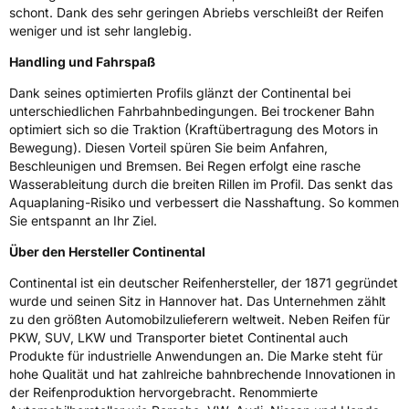
schont. Dank des sehr geringen Abriebs verschleißt der Reifen
EPREL ID
1906425
weniger und ist sehr langlebig.
Allgemeine Produktsicherheit (GPSR)
Handling und Fahrspaß
Dank seines optimierten Profils glänzt der Continental bei
Herstellerkontakt
Continental Reifen Deutschland GmbH
Continental-Plaza 1 30173 Hannover
unterschiedlichen Fahrbahnbedingungen. Bei trockener Bahn
Deutschland,
optimiert sich so die Traktion (Kraftübertragung des Motors in
customerservice_tires@conti.de
Bewegung). Diesen Vorteil spüren Sie beim Anfahren,
Beschleunigen und Bremsen. Bei Regen erfolgt eine rasche
Wasserableitung durch die breiten Rillen im Profil. Das senkt das
Aquaplaning-Risiko und verbessert die Nasshaftung. So kommen
Sie entspannt an Ihr Ziel.
Über den Hersteller Continental
Continental ist ein deutscher Reifenhersteller, der 1871 gegründet
wurde und seinen Sitz in Hannover hat. Das Unternehmen zählt
zu den größten Automobilzulieferern weltweit. Neben Reifen für
PKW, SUV, LKW und Transporter bietet Continental auch
Produkte für industrielle Anwendungen an. Die Marke steht für
hohe Qualität und hat zahlreiche bahnbrechende Innovationen in
der Reifenproduktion hervorgebracht. Renommierte