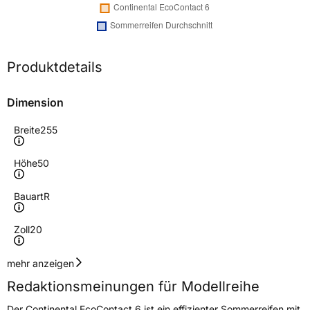
Produktdetails
Dimension
Breite
255
Höhe
50
Bauart
R
Zoll
20
Geschwindigkeitsindex
V
mehr anzeigen
Redaktionsmeinungen für Modellreihe
Höchstgeschwindigkeit
240 km/h
Der Continental EcoContact 6 ist ein effizienter Sommerreifen mit