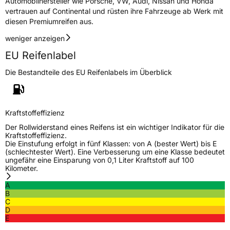
Automobilhersteller wie Porsche, VW, Audi, Nissan und Honda
vertrauen auf Continental und rüsten ihre Fahrzeuge ab Werk mit
diesen Premiumreifen aus.
weniger anzeigen
EU Reifenlabel
Die Bestandteile des EU Reifenlabels im Überblick
Kraftstoffeffizienz
Der Rollwiderstand eines Reifens ist ein wichtiger Indikator für die
Kraftstoffeffizienz.
Die Einstufung erfolgt in fünf Klassen: von A (bester Wert) bis E
(schlechtester Wert). Eine Verbesserung um eine Klasse bedeutet
ungefähr eine Einsparung von 0,1 Liter Kraftstoff auf 100
Kilometer.
A
B
C
D
E