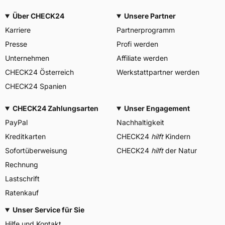
Über CHECK24
Unsere Partner
Karriere
Partnerprogramm
Presse
Profi werden
Unternehmen
Affiliate werden
CHECK24 Österreich
Werkstattpartner werden
CHECK24 Spanien
CHECK24 Zahlungsarten
Unser Engagement
PayPal
Nachhaltigkeit
Kreditkarten
CHECK24
hilft
Kindern
Sofortüberweisung
CHECK24
hilft
der Natur
Rechnung
Lastschrift
Ratenkauf
Unser Service für Sie
Hilfe und Kontakt