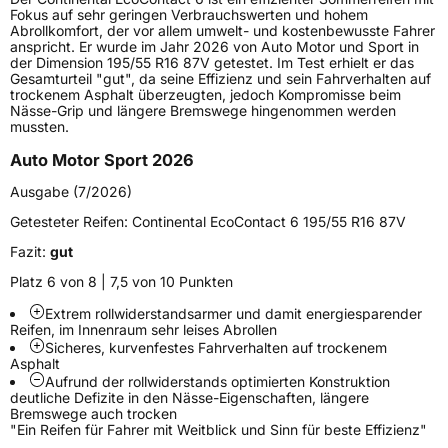
Lastindex
91
Fokus auf sehr geringen Verbrauchswerten und hohem
Abrollkomfort, der vor allem umwelt- und kostenbewusste Fahrer
anspricht. Er wurde im Jahr 2026 von Auto Motor und Sport in
Höchstlast
615 kg
der Dimension 195/55 R16 87V getestet. Im Test erhielt er das
Gesamturteil "gut", da seine Effizienz und sein Fahrverhalten auf
Gewicht (in kg)
7,48 kg
trockenem Asphalt überzeugten, jedoch Kompromisse beim
Nässe-Grip und längere Bremswege hingenommen werden
mussten.
Generelle Merkmale
Auto Motor Sport 2026
Fahrzeugtyp
PKW
Ausgabe (7/2026)
Verwendung
Sommerreifen
Getesteter Reifen:
Continental EcoContact 6 195/55 R16 87V
Modellname
EcoContact 6
Fazit:
gut
Fahrzeugart
PKW & SUV
Platz 6 von 8 | 7,5 von 10 Punkten
Extrem rollwiderstandsarmer und damit energiesparender
Weitere Eigenschaften
Reifen, im Innenraum sehr leises Abrollen
Sicheres, kurvenfestes Fahrverhalten auf trockenem
Schlauchtyp
TL
Asphalt
Aufrund der rollwiderstands­ optimierten Konstruktion
deutliche Defizite in den­ Nässe-Eigenschaften, längere
Zustand
Neureifen
Bremswege auch trocken
"Ein Reifen für Fahrer mit Weitblick und Sinn für beste Effizienz"