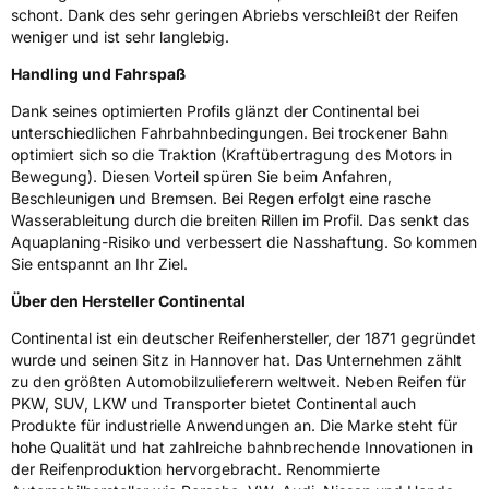
schont. Dank des sehr geringen Abriebs verschleißt der Reifen
Allgemeine Produktsicherheit (GPSR)
weniger und ist sehr langlebig.
Handling und Fahrspaß
Herstellerkontakt
Continental Reifen Deutschland GmbH
Continental-Plaza 1 30173 Hannover
Deutschland,
Dank seines optimierten Profils glänzt der Continental bei
customerservice_tires@conti.de
unterschiedlichen Fahrbahnbedingungen. Bei trockener Bahn
optimiert sich so die Traktion (Kraftübertragung des Motors in
Bewegung). Diesen Vorteil spüren Sie beim Anfahren,
Beschleunigen und Bremsen. Bei Regen erfolgt eine rasche
Wasserableitung durch die breiten Rillen im Profil. Das senkt das
Aquaplaning-Risiko und verbessert die Nasshaftung. So kommen
Sie entspannt an Ihr Ziel.
Über den Hersteller Continental
Continental ist ein deutscher Reifenhersteller, der 1871 gegründet
wurde und seinen Sitz in Hannover hat. Das Unternehmen zählt
zu den größten Automobilzulieferern weltweit. Neben Reifen für
PKW, SUV, LKW und Transporter bietet Continental auch
Produkte für industrielle Anwendungen an. Die Marke steht für
hohe Qualität und hat zahlreiche bahnbrechende Innovationen in
der Reifenproduktion hervorgebracht. Renommierte