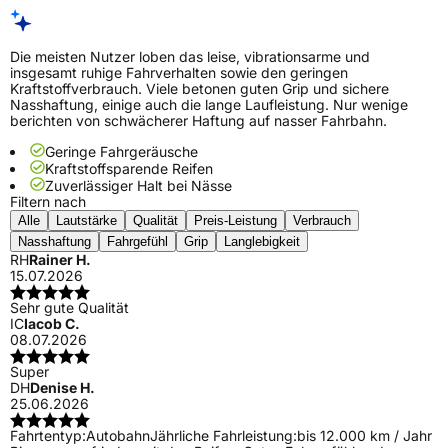
Die meisten Nutzer loben das leise, vibrationsarme und
insgesamt ruhige Fahrverhalten sowie den geringen
Kraftstoffverbrauch. Viele betonen guten Grip und sichere
Nasshaftung, einige auch die lange Laufleistung. Nur wenige
berichten von schwächerer Haftung auf nasser Fahrbahn.
Geringe Fahrgeräusche
Kraftstoffsparende Reifen
Zuverlässiger Halt bei Nässe
Filtern nach
Alle
Lautstärke
Qualität
Preis-Leistung
Verbrauch
Nasshaftung
Fahrgefühl
Grip
Langlebigkeit
RH
Rainer H.
15.07.2026
Sehr gute Qualität
IC
Iacob C.
08.07.2026
Super
DH
Denise H.
25.06.2026
Fahrtentyp:
Autobahn
Jährliche Fahrleistung:
bis 12.000 km / Jahr