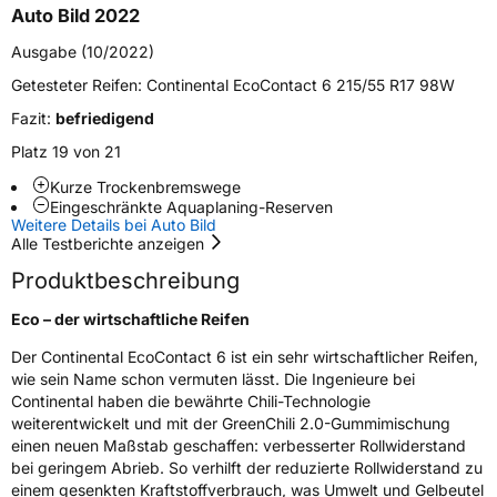
Elektro
Ja
Auto Bild 2022
Ausgabe (10/2022)
Empfohlen für BMW
*
Getesteter Reifen:
Continental EcoContact 6 215/55 R17 98W
EU Label
Fazit:
befriedigend
Effizienz
A
Platz 19 von 21
Kurze Trockenbremswege
Nasshaftung
B
Eingeschränkte Aquaplaning-Reserven
Weitere Details bei Auto Bild
Alle Testberichte anzeigen
Rollgeräusch (Klasse)
B
Produktbeschreibung
Rollgeräusch (dB)
71
Eco – der wirtschaftliche Reifen
Fahrzeugklasse
C1
Der Continental EcoContact 6 ist ein sehr wirtschaftlicher Reifen,
wie sein Name schon vermuten lässt. Die Ingenieure bei
3PMSF / Schneeflockensymbol / Alpine-Symbol
Nein
Continental haben die bewährte Chili-Technologie
weiterentwickelt und mit der GreenChili 2.0-Gummimischung
einen neuen Maßstab geschaffen: verbesserter Rollwiderstand
Eisgrip
Nein
bei geringem Abrieb. So verhilft der reduzierte Rollwiderstand zu
EPREL ID
481982
einem gesenkten Kraftstoffverbrauch, was Umwelt und Gelbeutel