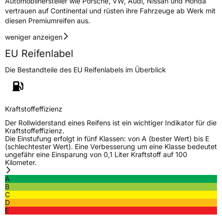
Automobilhersteller wie Porsche, VW, Audi, Nissan und Honda
vertrauen auf Continental und rüsten ihre Fahrzeuge ab Werk mit
diesen Premiumreifen aus.
weniger anzeigen
EU Reifenlabel
Die Bestandteile des EU Reifenlabels im Überblick
Kraftstoffeffizienz
Der Rollwiderstand eines Reifens ist ein wichtiger Indikator für die
Kraftstoffeffizienz.
Die Einstufung erfolgt in fünf Klassen: von A (bester Wert) bis E
(schlechtester Wert). Eine Verbesserung um eine Klasse bedeutet
ungefähr eine Einsparung von 0,1 Liter Kraftstoff auf 100
Kilometer.
A
B
C
D
E