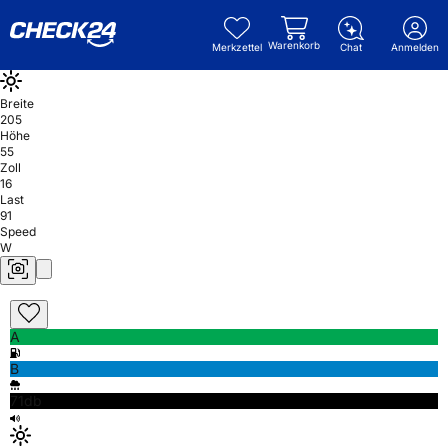
Warenkorb
Merkzettel
Chat
Anmelden
Breite
205
Höhe
55
Zoll
16
Last
91
Speed
W
A
B
71db