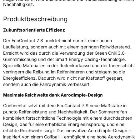
Modellname
EcoContact 7 S
Nachhaltigkeit.
Fahrzeugart
PKW & SUV
Produktbeschreibung
Weitere Eigenschaften
Zukunftsorientierte Effizienz
Der EcoContact 7 S punktet nicht nur mit einer hohen
Schlauchtyp
TL
Laufleistung, sondern auch mit einem geringen Rollwiderstand.
Erreicht wird das durch die Verwendung der Green Chili 3.0-
Zustand
Neureifen
Gummimischung und der Smart Energy Casing-Technologie.
Spezielle Materialien in der Reifenkarkasse und der Innenschicht
Verstärkt
XL
verringern die Reibung im Reifeninneren und steigern so die
Energieeffizienz. Dadurch wird nicht nur Kraftstoff gespart,
sondern auch die Fahrdynamik verbessert.
Elektro
Ja
Maximale Reichweite dank Aerodimple-Design
Empfohlen für VW
+
Continental setzt mit dem EcoContact 7 S neue Maßstäbe in
puncto Reifenleistung und Nachhaltigkeit. Der Sommerreifen
EU Label
kombiniert fortschrittliche Technologie mit einem durchdachten
Design, das für eine erhebliche Energieeinsparung und eine
Effizienz
A
erhöhte Reichweite sorgt. Das innovative Aerodimple-Design –
inspiriert von einem Golfball – ermöglicht eine hohe Aerodynamik