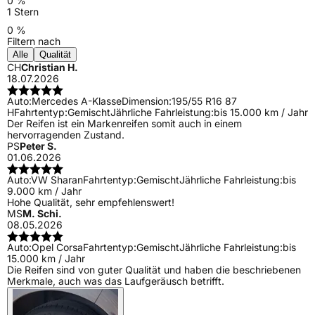
0 %
1 Stern
0 %
Filtern nach
Alle
Qualität
CH
Christian H.
18.07.2026
Auto:
Mercedes A-Klasse
Dimension:
195/55 R16 87
H
Fahrtentyp:
Gemischt
Jährliche Fahrleistung:
bis 15.000 km / Jahr
Der Reifen ist ein Markenreifen somit auch in einem
hervorragenden Zustand.
PS
Peter S.
01.06.2026
Auto:
VW Sharan
Fahrtentyp:
Gemischt
Jährliche Fahrleistung:
bis
9.000 km / Jahr
Hohe Qualität, sehr empfehlenswert!
MS
M. Schi.
08.05.2026
Auto:
Opel Corsa
Fahrtentyp:
Gemischt
Jährliche Fahrleistung:
bis
15.000 km / Jahr
Die Reifen sind von guter Qualität und haben die beschriebenen
Merkmale, auch was das Laufgeräusch betrifft.