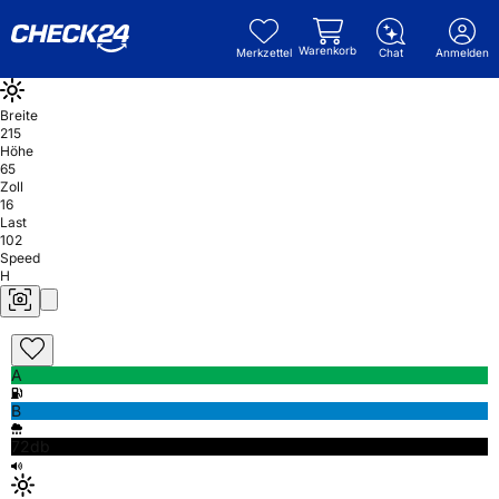
Warenkorb
Merkzettel
Chat
Anmelden
Breite
215
Höhe
65
Zoll
16
Last
102
Speed
H
A
B
72db