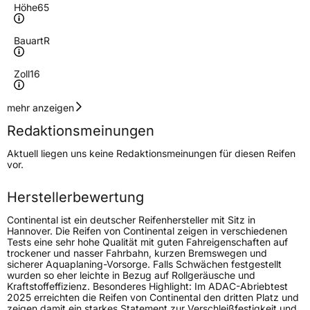
Höhe
65
Bauart
R
Zoll
16
Geschwindigkeitsindex
H
mehr anzeigen
Redaktionsmeinungen
Höchstgeschwindigkeit
210 km/h
Aktuell liegen uns keine Redaktionsmeinungen für diesen Reifen
Lastindex
102
vor.
Höchstlast
850 kg
Herstellerbewertung
Gewicht (in kg)
9,400 kg
Continental ist ein deutscher Reifenhersteller mit Sitz in
Hannover. Die Reifen von Continental zeigen in verschiedenen
Tests eine sehr hohe Qualität mit guten Fahreigenschaften auf
Generelle Merkmale
trockener und nasser Fahrbahn, kurzen Bremswegen und
sicherer Aquaplaning-Vorsorge. Falls Schwächen festgestellt
Fahrzeugtyp
PKW
wurden so eher leichte in Bezug auf Rollgeräusche und
Kraftstoffeffizienz. Besonderes Highlight: Im ADAC-Abriebtest
Verwendung
Sommerreifen
2025 erreichten die Reifen von Continental den dritten Platz und
zeigen damit ein starkes Statement zur Verschleißfestigkeit und