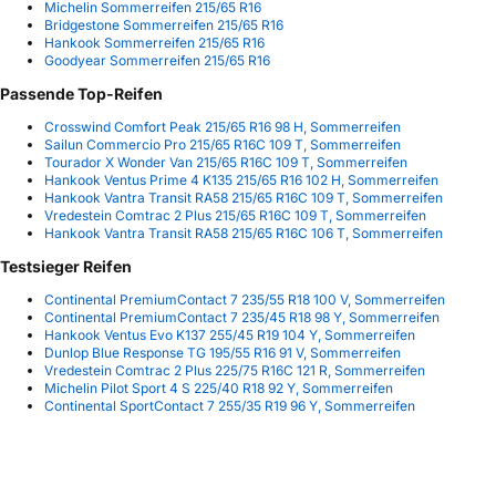
Michelin Sommerreifen 215/65 R16
Bridgestone Sommerreifen 215/65 R16
Hankook Sommerreifen 215/65 R16
Goodyear Sommerreifen 215/65 R16
Passende Top-Reifen
Crosswind Comfort Peak 215/65 R16 98 H, Sommerreifen
Sailun Commercio Pro 215/65 R16C 109 T, Sommerreifen
Tourador X Wonder Van 215/65 R16C 109 T, Sommerreifen
Hankook Ventus Prime 4 K135 215/65 R16 102 H, Sommerreifen
Hankook Vantra Transit RA58 215/65 R16C 109 T, Sommerreifen
Vredestein Comtrac 2 Plus 215/65 R16C 109 T, Sommerreifen
Hankook Vantra Transit RA58 215/65 R16C 106 T, Sommerreifen
Testsieger Reifen
Continental PremiumContact 7 235/55 R18 100 V, Sommerreifen
Continental PremiumContact 7 235/45 R18 98 Y, Sommerreifen
Hankook Ventus Evo K137 255/45 R19 104 Y, Sommerreifen
Dunlop Blue Response TG 195/55 R16 91 V, Sommerreifen
Vredestein Comtrac 2 Plus 225/75 R16C 121 R, Sommerreifen
Michelin Pilot Sport 4 S 225/40 R18 92 Y, Sommerreifen
Continental SportContact 7 255/35 R19 96 Y, Sommerreifen