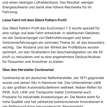
Nasshaftung
B
und einen niedrigen Luftwiderstand. Das Resultat: weniger
Energieaufwand und damit eine höhere Reichweite für Ihr
Fahrzeug.
Rollgeräusch (Klasse)
B
Leise Fahrt mit dem Silent Pattern Profil
Rollgeräusch (dB)
72
Das Silent Pattern Profil des EcoContact 7 S wurde speziell für
Fahrzeugklasse
C1
eine ruhige und leise Fahrt entwickelt. In städtischen Gebieten,
wo der Geräuschpegel von Elektrofahrzeugen und leisen
Verbrennerfahrzeugen ein zentrales Thema ist, ist das besonders
3PMSF / Schneeflockensymbol / Alpine-Symbol
Nein
wichtig. Der Abstand und der Winkel der Profilblöcke wurden
optimiert, um den Straßenlärm bei Geschwindigkeiten um die 50
EPREL ID
1365470
km/h zu reduzieren und so eine angenehmere Geräuschkulisse
für Passanten und Anwohner zu bieten.
Allgemeine Produktsicherheit (GPSR)
Über den Hersteller Continental
Herstellerkontakt
Continental Reifen Deutschland GmbH
Continental-Plaza 1 30173 Hannover
Continental ist ein deutscher Reifenhersteller, der 1871 gegründet
Deutschland,
wurde und seinen Sitz in Hannover hat. Das Unternehmen zählt
customerservice_tires@conti.de
zu den größten Automobilzulieferern weltweit. Neben Reifen für
PKW, SUV, LKW und Transporter bietet Continental auch
Produkte für industrielle Anwendungen an. Die Marke steht für
hohe Qualität und hat zahlreiche bahnbrechende Innovationen in
der Reifenproduktion hervorgebracht. Renommierte