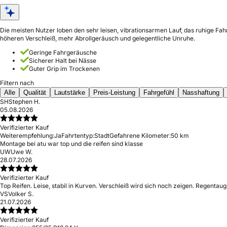
Die meisten Nutzer loben den sehr leisen, vibrationsarmen Lauf, das ruhige F
höheren Verschleiß, mehr Abrollgeräusch und gelegentliche Unruhe.
Geringe Fahrgeräusche
Sicherer Halt bei Nässe
Guter Grip im Trockenen
Filtern nach
Alle
Qualität
Lautstärke
Preis-Leistung
Fahrgefühl
Nasshaftung
SH
Stephen H.
05.08.2026
Verifizierter Kauf
Weiterempfehlung:
Ja
Fahrtentyp:
Stadt
Gefahrene Kilometer:
50 km
Montage bei atu war top und die reifen sind klasse
UW
Uwe W.
28.07.2026
Verifizierter Kauf
Top Reifen. Leise, stabil in Kurven. Verschleiß wird sich noch zeigen. Regentaugl
VS
Volker S.
21.07.2026
Verifizierter Kauf