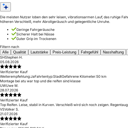
Die meisten Nutzer loben den sehr leisen, vibrationsarmen Lauf, das ruhige F
höheren Verschleiß, mehr Abrollgeräusch und gelegentliche Unruhe.
Geringe Fahrgeräusche
Sicherer Halt bei Nässe
Guter Grip im Trockenen
Filtern nach
Alle
Qualität
Lautstärke
Preis-Leistung
Fahrgefühl
Nasshaftung
SH
Stephen H.
05.08.2026
Verifizierter Kauf
Weiterempfehlung:
Ja
Fahrtentyp:
Stadt
Gefahrene Kilometer:
50 km
Montage bei atu war top und die reifen sind klasse
UW
Uwe W.
28.07.2026
Verifizierter Kauf
Top Reifen. Leise, stabil in Kurven. Verschleiß wird sich noch zeigen. Regentaugl
VS
Volker S.
21.07.2026
Verifizierter Kauf