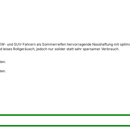
KW- und SUV-Fahrern als Sommerreifen hervorragende Nasshaftung mit optimal
d leises Rollgeräusch, jedoch nur solider statt sehr sparsamer Verbrauch.
ten.
ten.